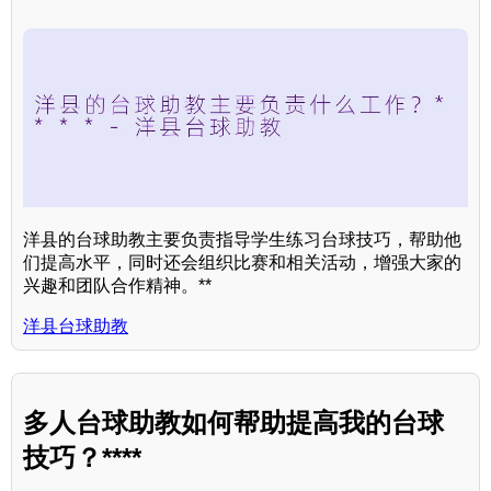
洋县的台球助教主要负责指导学生练习台球技巧，帮助他
们提高水平，同时还会组织比赛和相关活动，增强大家的
兴趣和团队合作精神。**
洋县台球助教
多人台球助教如何帮助提高我的台球
技巧？****