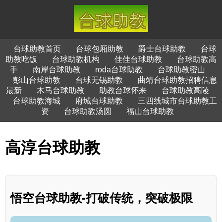
台球助教首页
台球包厢助教
爵士台球助教
台球
助教吃饭
台球助教机构
佳佳台球助教
台球助教高
手
南岸台球助教
roda台球助教
台球助教密山
彭山台球助教
台球无锡助教
曲靖台球助教招聘信息
最新
木马台球助教
助教台球怀来
台球助教高陵
台球助教海城
府城台球助教
三四线城市台球助教工
资
台球助教汤圆
福山台球助教
高淳台球助教
悟空台球助教-打破传统，突破极限