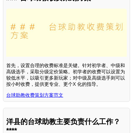
首先，设置合理的收费标准是关键。针对初学者、中级和
高级选手，采取分级定价策略。初学者的收费可以设置为
较低水平，以吸引更多新玩家；对中级及高级选手则可以
按小时收费，提供更专业、更个X 化的指导。
台球助教收费策划方案范文
洋县的台球助教主要负责什么工作？
****