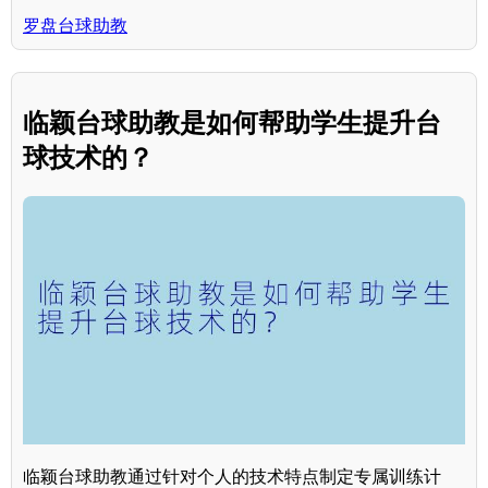
罗盘台球助教
临颖台球助教是如何帮助学生提升台
球技术的？
临颖台球助教通过针对个人的技术特点制定专属训练计