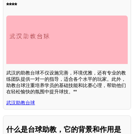
****
武汉的助教台球不仅设施完善，环境优雅，还有专业的教
练团队提供一对一的指导，适合各个水平的玩家。此外，
助教台球注重培养学员的基础技能和比赛心理，帮助他们
在轻松愉快的氛围中提升球技。**
武汉助教台球
什么是台球助教，它的背景和作用是