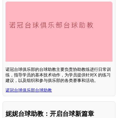
诺冠台球俱乐部的台球助教主要负责协助教练进行日常训
练，指导学员的基本技术动作，为学员提供针对X 的练习
建议，以及组织和参与俱乐部的各类赛事和活动。
诺冠台球俱乐部台球助教
妮妮台球助教：开启台球新篇章