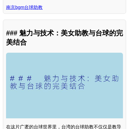
南京bgm台球助教
### 魅力与技术：美女助教与台球的完
美结合
在这片广袤的台球世界里，台湾的台球助教不仅仅是教导