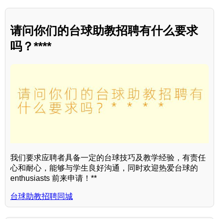
请问你们的台球助教招聘有什么要求
吗？****
我们要求应聘者具备一定的台球技巧及教学经验，有责任
心和耐心，能够与学生良好沟通，同时欢迎热爱台球的
enthusiasts 前来申请！**
台球助教招聘同城