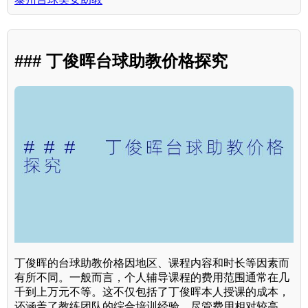
### 丁俊晖台球助教价格探究
丁俊晖的台球助教价格因地区、课程内容和时长等因素而
有所不同。一般而言，个人辅导课程的费用范围通常在几
千到上万元不等。这不仅包括了丁俊晖本人授课的成本，
还涵盖了教练团队的综合培训经验。尽管费用相对较高，