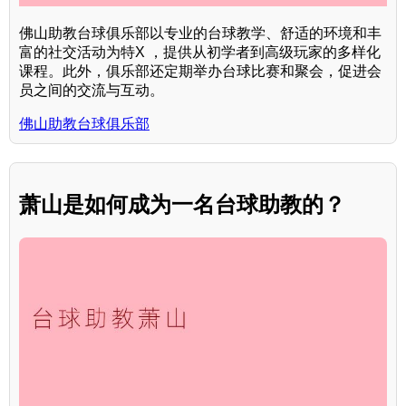
佛山助教台球俱乐部以专业的台球教学、舒适的环境和丰
富的社交活动为特X ，提供从初学者到高级玩家的多样化
课程。此外，俱乐部还定期举办台球比赛和聚会，促进会
员之间的交流与互动。
佛山助教台球俱乐部
萧山是如何成为一名台球助教的？