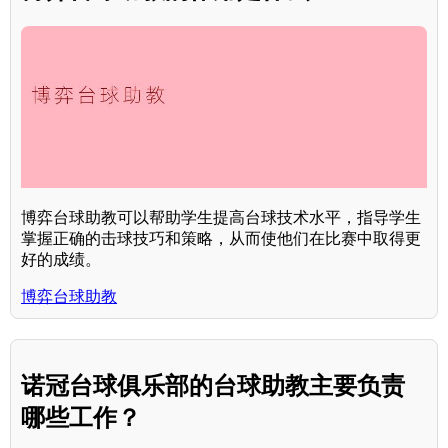
博弈台球助教可以帮助学生提高台球技术水平，指导学生
掌握正确的击球技巧和策略，从而使他们在比赛中取得更
好的成绩。
博弈台球助教
诺冠台球俱乐部的台球助教主要负责
哪些工作？