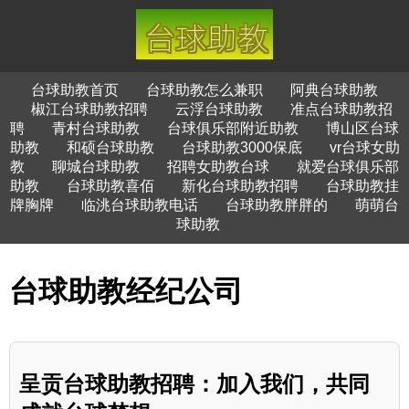
台球助教首页
台球助教怎么兼职
阿典台球助教
椒江台球助教招聘
云浮台球助教
准点台球助教招
聘
青村台球助教
台球俱乐部附近助教
博山区台球
助教
和硕台球助教
台球助教3000保底
vr台球女助
教
聊城台球助教
招聘女助教台球
就爱台球俱乐部
助教
台球助教喜佰
新化台球助教招聘
台球助教挂
牌胸牌
临洮台球助教电话
台球助教胖胖的
萌萌台
球助教
台球助教经纪公司
呈贡台球助教招聘：加入我们，共同