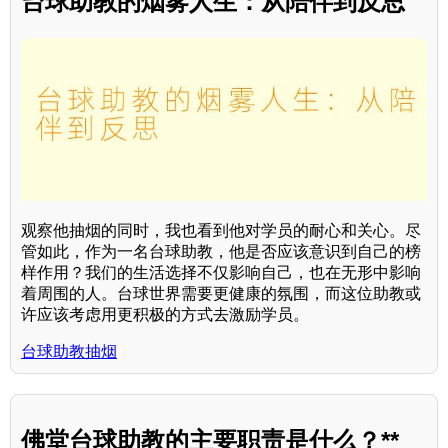
台球助教的烟雾人生：从陪伴到反思
观察他抽烟的同时，我也看到他对学员的耐心和关心。尽
管如此，作为一名台球助教，他是否应该意识到自己的榜
样作用？我们的生活选择不仅影响自己，也在无形中影响
着周围的人。台球世界需要更健康的氛围，而这位助教或
许应该考虑用更积极的方式去激励学员。
台球助教抽烟
佛堂台球助教的主要职责是什么？**