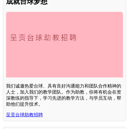
成就台球梦想
我们诚邀热爱台球、具有良好沟通能力和团队合作精神的
人士，加入我们的教学团队。作为助教，你将有机会在资
深教练的指导下，学习先进的教学方法，与学员互动，帮
助他们提升技术。
呈贡台球助教招聘