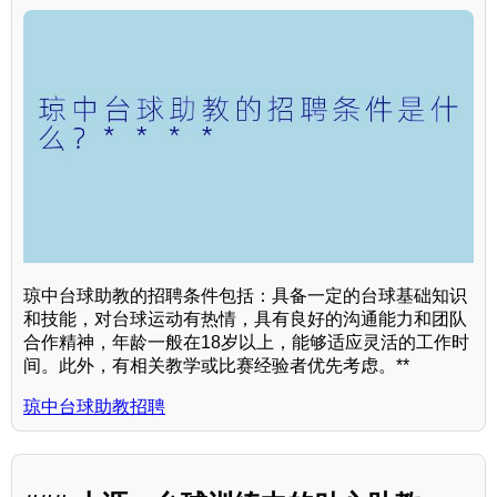
琼中台球助教的招聘条件包括：具备一定的台球基础知识
和技能，对台球运动有热情，具有良好的沟通能力和团队
合作精神，年龄一般在18岁以上，能够适应灵活的工作时
间。此外，有相关教学或比赛经验者优先考虑。**
琼中台球助教招聘