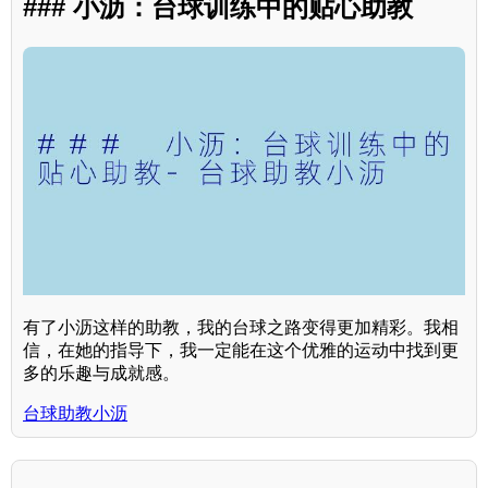
### 小沥：台球训练中的贴心助教
有了小沥这样的助教，我的台球之路变得更加精彩。我相
信，在她的指导下，我一定能在这个优雅的运动中找到更
多的乐趣与成就感。
台球助教小沥