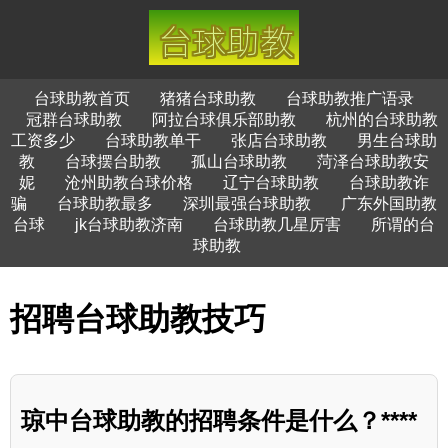
台球助教首页
猪猪台球助教
台球助教推广语录
冠群台球助教
阿拉台球俱乐部助教
杭州的台球助教
工资多少
台球助教单干
张店台球助教
男生台球助
教
台球摆台助教
孤山台球助教
菏泽台球助教安
妮
沧州助教台球价格
辽宁台球助教
台球助教诈
骗
台球助教最多
深圳最强台球助教
广东外国助教
台球
jk台球助教济南
台球助教几星厉害
所谓的台
球助教
招聘台球助教技巧
琼中台球助教的招聘条件是什么？****