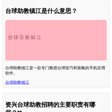
台球助教镇江是什么意思？
台球助教镇江是一款专门教授台球技巧和策略的手机应用
软件。
台球助教镇江
资兴台球助教招聘的主要职责有哪