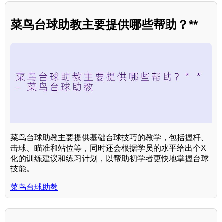
菜鸟台球助教主要提供哪些帮助？**
菜鸟台球助教主要提供基础台球技巧的教学，包括握杆、
击球、瞄准和站位等，同时还会根据学员的水平给出个X
化的训练建议和练习计划，以帮助初学者更快地掌握台球
技能。
菜鸟台球助教