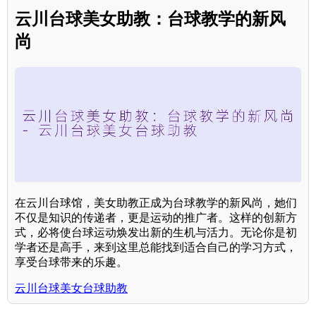
云川台球美女助教：台球教学的新风
尚
在云川台球馆，美女助教正成为台球教学的新风尚，她们
不仅是知识的传递者，更是运动的推广者。这样的创新方
式，必将使台球运动焕发出新的生机与活力。无论你是初
学者还是高手，来到这里总能找到适合自己的学习方式，
享受台球带来的乐趣。
云川台球美女台球助教