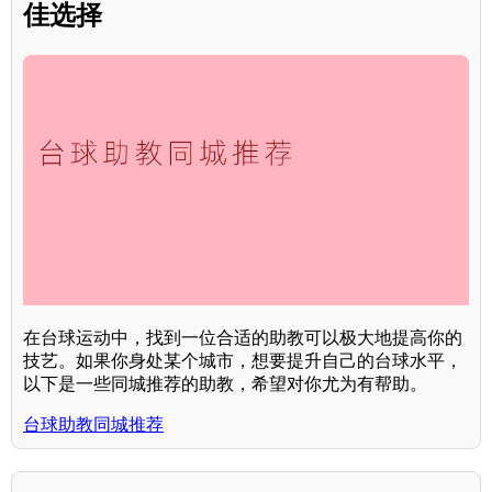
佳选择
在台球运动中，找到一位合适的助教可以极大地提高你的
技艺。如果你身处某个城市，想要提升自己的台球水平，
以下是一些同城推荐的助教，希望对你尤为有帮助。
台球助教同城推荐