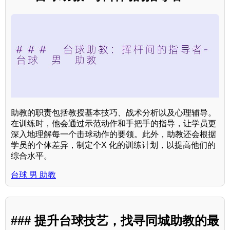
助教的职责包括教授基本技巧、战术分析以及心理辅导。
在训练时，他会通过示范动作和手把手的指导，让学员更
深入地理解每一个击球动作的要领。此外，助教还会根据
学员的个体差异，制定个X 化的训练计划，以提高他们的
综合水平。
台球 男 助教
### 提升台球技艺，找寻同城助教的最