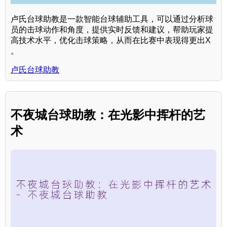
卢氏台球助教是一款智能台球辅助工具，可以通过分析球
员的击球动作和角度，提供实时反馈和建议，帮助玩家提
高技术水平，优化击球策略，从而在比赛中表现得更出X
。
卢氏台球助教
不夜城台球助教：在光影中挥杆的艺
术