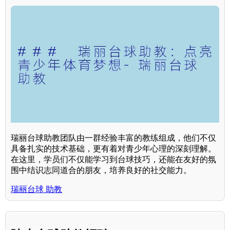
瑞丽台球助教团队由一群经验丰富的教练组成，他们不仅
具备扎实的技术基础，更有着对青少年心理的深刻理解。
在这里，学员们不仅能学习到台球技巧，还能在友好的氛
围中结识志同道合的朋友，培养良好的社交能力。
瑞丽台球 助教