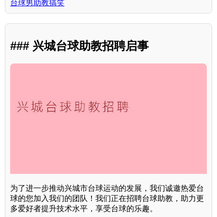
台球男助教搞笑
### 兴城台球助教招聘启事
为了进一步推动兴城市台球运动的发展，我们诚邀热爱台
球的您加入我们的团队！我们正在招聘台球助教，助力更
多爱好者提升技术水平，享受台球的乐趣。