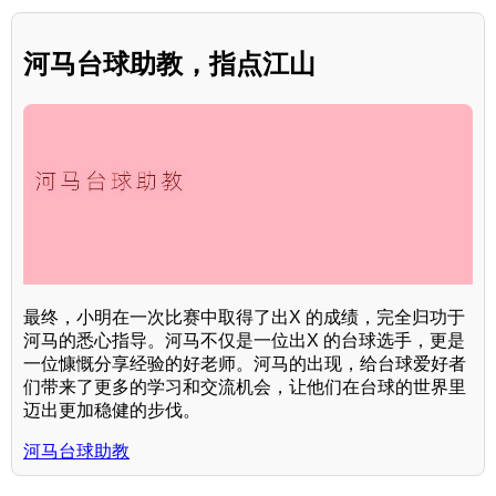
河马台球助教，指点江山
最终，小明在一次比赛中取得了出X 的成绩，完全归功于
河马的悉心指导。河马不仅是一位出X 的台球选手，更是
一位慷慨分享经验的好老师。河马的出现，给台球爱好者
们带来了更多的学习和交流机会，让他们在台球的世界里
迈出更加稳健的步伐。
河马台球助教