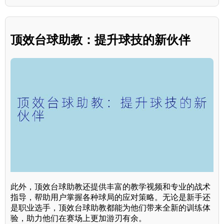
顶效台球助教：提升球技的新伙伴
此外，顶效台球助教还提供丰富的教学视频和专业的战术
指导，帮助用户掌握各种球局的应对策略。无论是新手还
是职业选手，顶效台球助教都能为他们带来全新的训练体
验，助力他们在赛场上更加游刃有余。