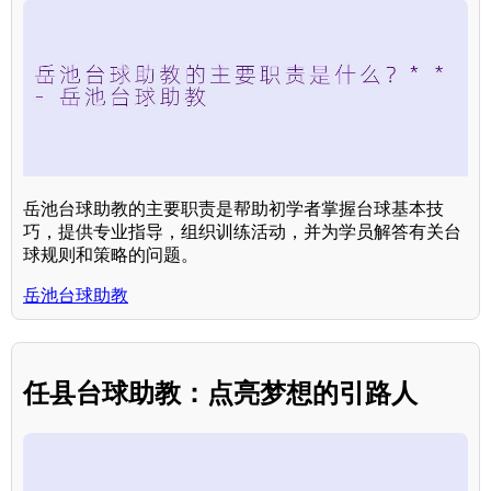
岳池台球助教的主要职责是帮助初学者掌握台球基本技
巧，提供专业指导，组织训练活动，并为学员解答有关台
球规则和策略的问题。
岳池台球助教
任县台球助教：点亮梦想的引路人