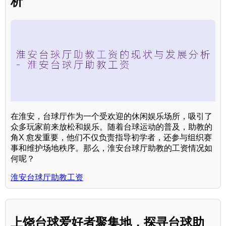
析
在淮安，台球厅作为一个受欢迎的休闲娱乐场所，吸引了
众多玩家前来放松和娱乐。随着台球运动的普及，助教的
角X 愈发重要，他们不仅负责指导初学者，还参与组织赛
事和维护场地秩序。那么，淮安台球厅助教的工资情况如
何呢？
淮安台球厅助教工资
上饶台球爱好者聚集地，探寻台球助