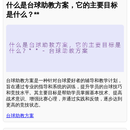
什么是台球助教方案，它的主要目标
是什么？**
台球助教方案是一种针对台球爱好者的辅导和教学计划，
旨在通过专业的指导和系统的训练，提升学员的台球技巧
和竞技水平。其主要目标是帮助学员掌握基本技术、提高
战术意识、增强比赛心理，并通过实践和反馈，逐步达到
更高的竞技状态。
台球助教方案