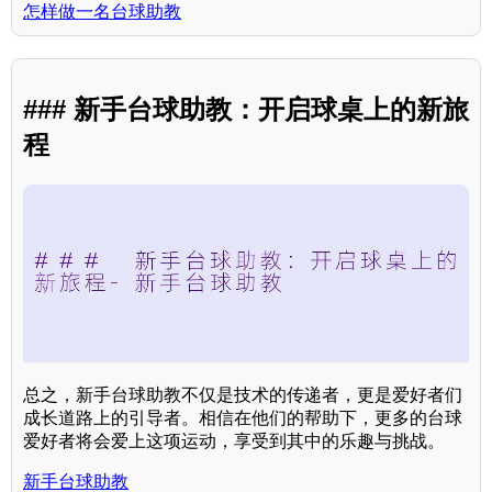
怎样做一名台球助教
### 新手台球助教：开启球桌上的新旅
程
总之，新手台球助教不仅是技术的传递者，更是爱好者们
成长道路上的引导者。相信在他们的帮助下，更多的台球
爱好者将会爱上这项运动，享受到其中的乐趣与挑战。
新手台球助教