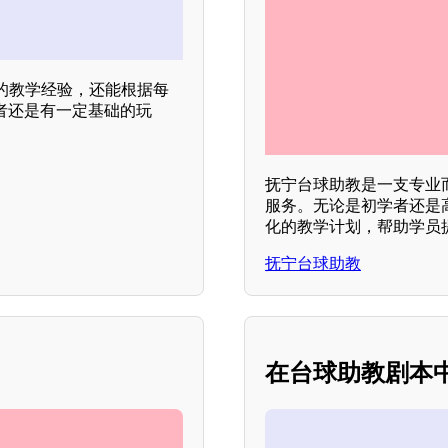
的教学经验，还能根据每
者还是有一定基础的玩
抚宁台球助教是一支专业
服务。无论是初学者还是
化的教学计划，帮助学员
抚宁台球助教
在台球助教剧本