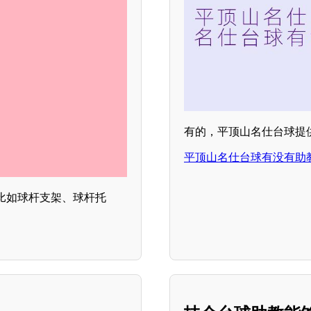
有的，平顶山名仕台球提
平顶山名仕台球有没有助
比如球杆支架、球杆托