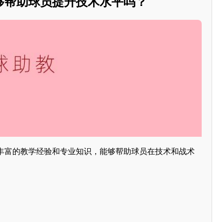
够帮助球员提升技术水平吗？
丰富的教学经验和专业知识，能够帮助球员在技术和战术