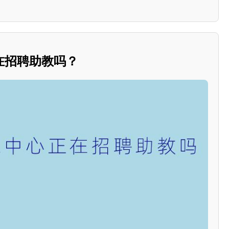
在招聘助教吗？