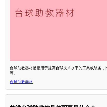
台球助教器材是指用于提高台球技术水平的工具或装备，
等。
台球助教器材