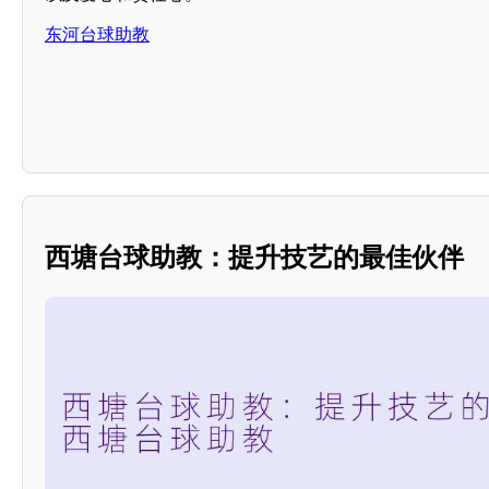
东河台球助教
西塘台球助教：提升技艺的最佳伙伴