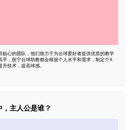
而贴心的团队，他们致力于为台球爱好者提供优质的教学
高手，抚宁台球助教都会根据个人水平和需求，制定个X
提升技术，提高球感。
中，主人公是谁？