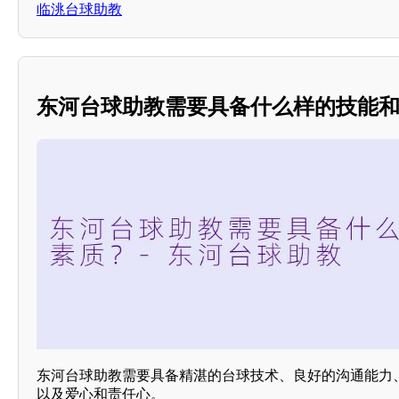
临洮台球助教
东河台球助教需要具备什么样的技能
东河台球助教需要具备精湛的台球技术、良好的沟通能力
以及爱心和责任心。