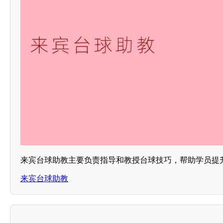
来宾台球助教主要负责指导和教授台球技巧，帮助学员提
来宾台球助教