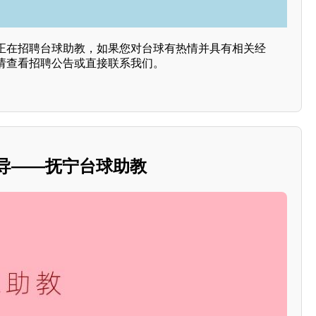
正在招聘台球助教，如果您对台球有热情并具有相关经
请查看招聘公告或直接联系我们。
指导——抚宁台球助教