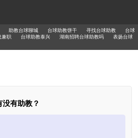
助教台球聊城
台球助教饼干
寻找台球助教
台球
息兼职
台球助教泰兴
湖南招聘台球助教吗
表扬台球
有没有助教？