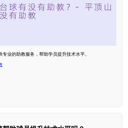
供专业的助教服务，帮助学员提升技术水平。
教