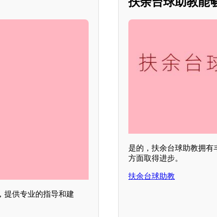
扶余台球助教能
是的，扶余台球助教拥有
方面取得进步。
扶余台球助教
，提供专业的指导和建