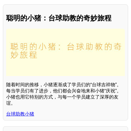
聪明的小猪：台球助教的奇妙旅程
随着时间的推移，小猪逐渐成了学员们的“台球吉祥物”。
每当学员们有了进步，他们都会兴奋地来和小猪“庆祝”。
小猪也用它特别的方式，与每一个学员建立了深厚的友
谊。
台球助教小猪