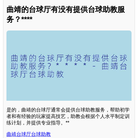
曲靖的台球厅有没有提供台球助教服
务？****
是的，曲靖的台球厅通常会提供台球助教服务，帮助初学
者和有经验的玩家提高技艺，助教会根据个人水平制定训
练计划，并提供专业指导。**
曲靖台球厅台球助教