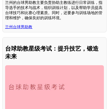
兰州的台球男助教主要负责协助主教练进行日常训练，指
导选手的技术与战术，组织训练计划，以及帮助学员提高
台球技巧和比赛心理素质。同时，还要参与训练场地的管
理和维护，确保良好的训练环境。
兰州台球男助教
台球助教星级考试：提升技艺，锻造
未来