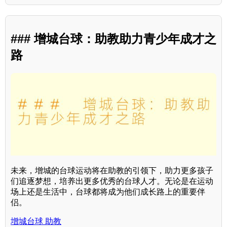
### 增城台球：助教助力青少年成才之
路
未来，增城的台球运动将在助教的引领下，助力更多孩子
们追逐梦想，培养出更多优秀的台球人才。无论是在运动
场上还是生活中，台球都将成为他们成长路上的重要伴
侣。
增城台球 助教