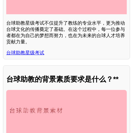
台球助教星级考试不仅提升了教练的专业水平，更为推动
台球文化的传播奠定了基础。在这个过程中，每一位参与
者都在为自己的梦想而努力，也在为未来的台球人才培养
贡献力量。
台球助教星级考试
台球助教的背景素质要求是什么？**