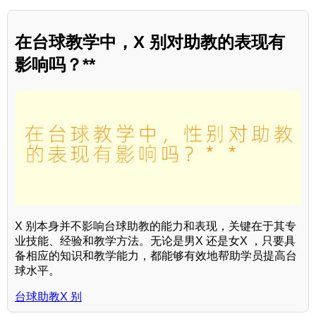
在台球教学中，X 别对助教的表现有
影响吗？**
X 别本身并不影响台球助教的能力和表现，关键在于其专
业技能、经验和教学方法。无论是男X 还是女X ，只要具
备相应的知识和教学能力，都能够有效地帮助学员提高台
球水平。
台球助教X 别