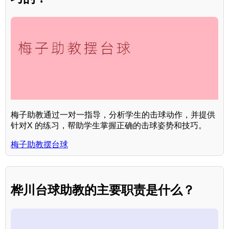
梅子助教通过一对一指导，分析学生的击球动作，并提供
针对X 的练习，帮助学生掌握正确的击球姿势和技巧。
梅子助教摆台球
桦川台球助教的主要职责是什么？