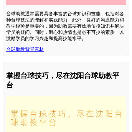
台球助教通常需要具备丰富的台球知识和技能，包括对各
种台球技法的理解和实践能力。此外，良好的沟通能力和
教学经验是重要的，因为助教需要有效地传授知识并解决
学员的疑问。同时，耐心和热情也是必不可少的素质，以
激励学员的学习兴趣和提高技能水平。
台球助教背景素材
掌握台球技巧，尽在沈阳台球助教平
台