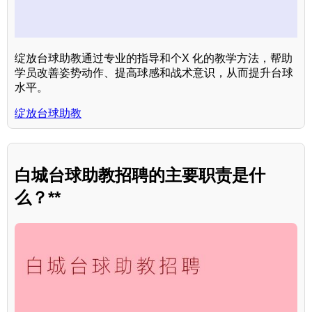
绽放台球助教通过专业的指导和个X 化的教学方法，帮助
学员改善姿势动作、提高球感和战术意识，从而提升台球
水平。
绽放台球助教
白城台球助教招聘的主要职责是什
么？**