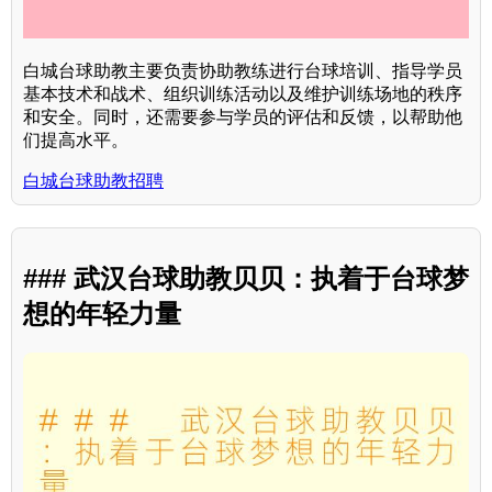
白城台球助教主要负责协助教练进行台球培训、指导学员
基本技术和战术、组织训练活动以及维护训练场地的秩序
和安全。同时，还需要参与学员的评估和反馈，以帮助他
们提高水平。
白城台球助教招聘
### 武汉台球助教贝贝：执着于台球梦
想的年轻力量