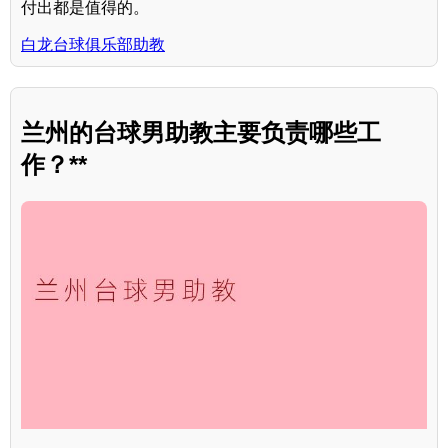
付出都是值得的。
白龙台球俱乐部助教
兰州的台球男助教主要负责哪些工
作？**