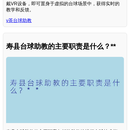
戴VR设备，即可置身于虚拟的台球场景中，获得实时的
教学和反馈。
v茶台球助教
寿县台球助教的主要职责是什么？**