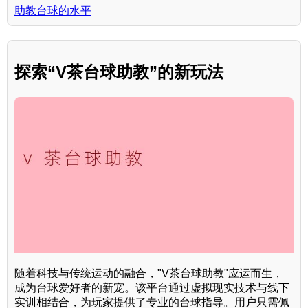
助教台球的水平
探索“V茶台球助教”的新玩法
随着科技与传统运动的融合，"V茶台球助教"应运而生，
成为台球爱好者的新宠。该平台通过虚拟现实技术与线下
实训相结合，为玩家提供了专业的台球指导。用户只需佩