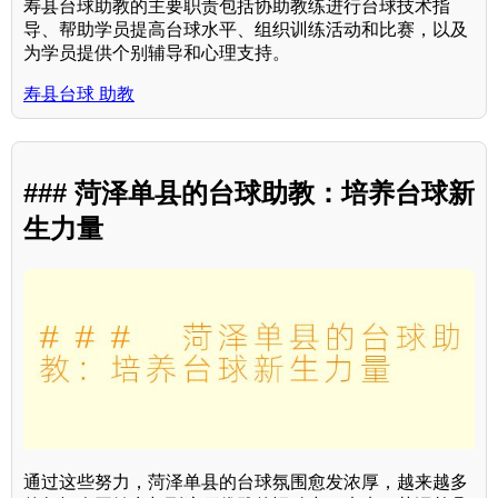
寿县台球助教的主要职责包括协助教练进行台球技术指
导、帮助学员提高台球水平、组织训练活动和比赛，以及
为学员提供个别辅导和心理支持。
寿县台球 助教
### 菏泽单县的台球助教：培养台球新
生力量
通过这些努力，菏泽单县的台球氛围愈发浓厚，越来越多