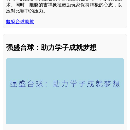
术。同时，貔貅的吉祥象征鼓励玩家保持积极的心态，以
应对比赛中的压力。
貔貅台球助教
强盛台球：助力学子成就梦想