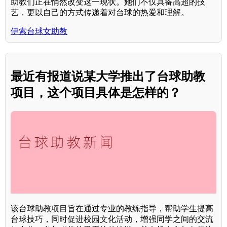
助教们正在悄然改变这一现状。她们不仅具备高超的技
艺，更以自己的方式传递着对台球的热爱和理解。
伊索台球女助教
最近有报道说某大学推出了台球助教
项目，这个项目具体是怎样的？
该台球助教项目旨在通过专业的教练指导，帮助学生提高
台球技巧，同时促进校园文化活动，增强同学之间的交流