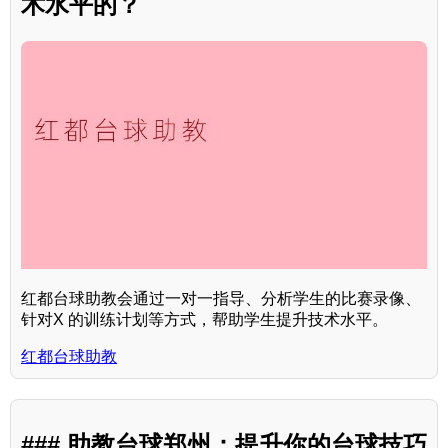
术水平的？
红都台球助教会通过一对一指导、分析学生的比赛录像、
针对X 的训练计划等方式，帮助学生提升技术水平。
红都台球助教
### 助教台球郑州：提升你的台球技巧