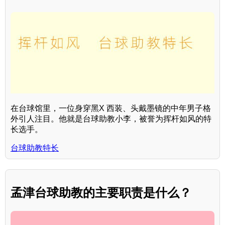
在台球馆里，一位身穿黑X 西装、头戴墨镜的中年男子格
外引人注目。他就是台球助教小李，被誉为挥杆如风的特
长选手。
台球助教特长
孟津台球助教的主要职责是什么？