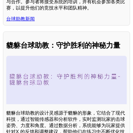
与合作。参与者将接受系统的培训，并有机会参加各类比
赛，以提升他们的竞技水平和团队精神。
台球助教新闻
貔貅台球助教：守护胜利的神秘力量
貔貅台球助教的设计灵感源于貔貅的形象，它结合了现代
科技，通过智能传感器和分析软件，实时监测玩家的击球
姿势、力度和角度。通过数据分析，系统能够为玩家提供
针对X 的反馈和调整建议，帮助他们在练习中不断优化技