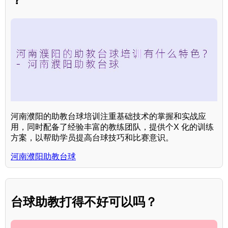
河南濮阳的助教台球培训注重基础技术的掌握和实战应
用，同时配备了经验丰富的教练团队，提供个X 化的训练
方案，以帮助学员提高台球技巧和比赛意识。
河南濮阳助教台球
台球助教打得不好可以吗？