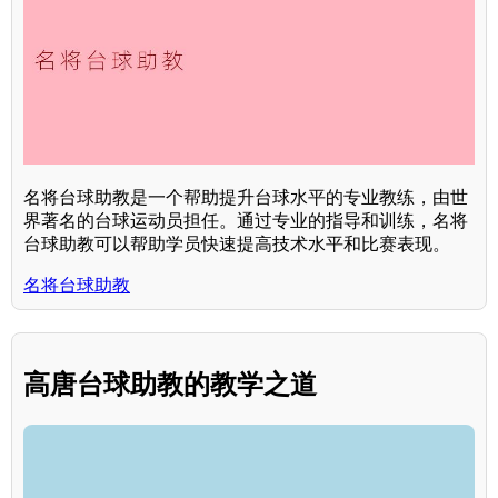
名将台球助教是一个帮助提升台球水平的专业教练，由世
界著名的台球运动员担任。通过专业的指导和训练，名将
台球助教可以帮助学员快速提高技术水平和比赛表现。
名将台球助教
高唐台球助教的教学之道