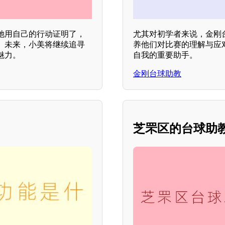
她用自己的行动证明了，
尤其对初学者来说，金刚
。未来，小美将继续追寻
养他们对比赛的理解与应
魅力。
自我的重要助手。
金刚台球助教
芝罘区的台球助教