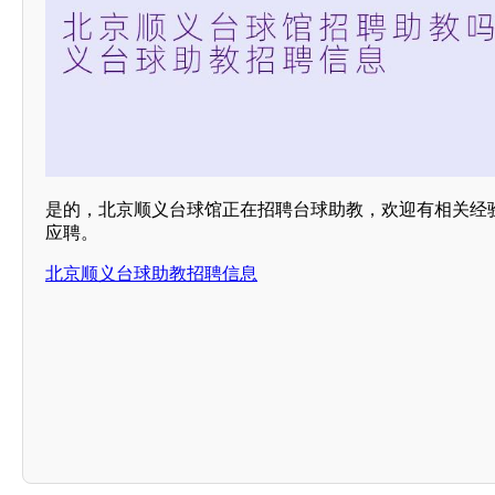
是的，北京顺义台球馆正在招聘台球助教，欢迎有相关经
应聘。
北京顺义台球助教招聘信息