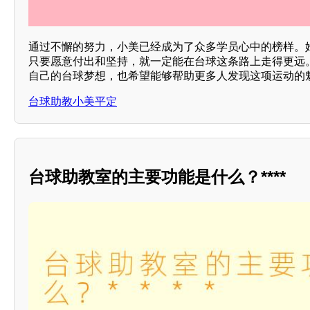
通过不懈的努力，小美已经成为了众多学员心中的榜样。
只要愿意付出和坚持，就一定能在台球这条路上走得更远
自己的台球梦想，也希望能够帮助更多人发现这项运动的
台球助教小美平定
台球助教室的主要功能是什么？****