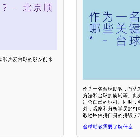
验和热爱台球的朋友前来
作为一名台球助教，首先
方法和台球的旋转等。此
适合自己的球杆。同时，
外，观察和分析学员的打
教还应保持自身的持续学
台球助教需要了解什么