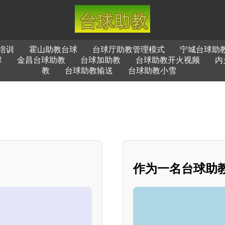
培训
霍山助教台球
台球厅助教管理模式
宁城台球助
球
金昌台球助教
台球加助教
台球助教开火视频
内
教
台球助教输送
台球助教小雪
作为一名台球助教