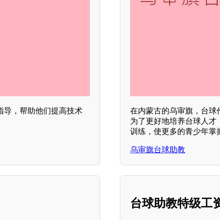
指导，帮助他们提高技术
在内蒙古的乌审旗，台球
为了更好地培养台球人才
训练，使更多的青少年掌
乌审旗台球助教
台球助教特级工资