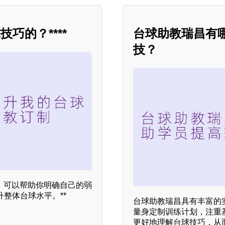
巧的？****
台球助教瑞昌有
技？
导，可以帮助你明确自己的弱
整体台球水平。**
台球助教瑞昌具有丰富的
量身定制训练计划，注重
更好地理解台球技巧，从