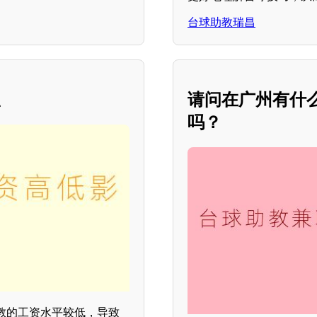
台球助教瑞昌
望
请问在广州有什
吗？
教的工资水平较低，导致