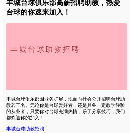
丰城台球俱乐部高薪招聘助教，热爱
台球的你速来加入！
丰城台球俱乐部因业务扩展，现面向社会公开招聘台球助
教若干名。无论你是台球爱好者，还是具备一定教学经验
的从业者，只要你对台球充满热情，乐于分享技巧，我们
都欢迎你的加入！
丰城台球助教招聘