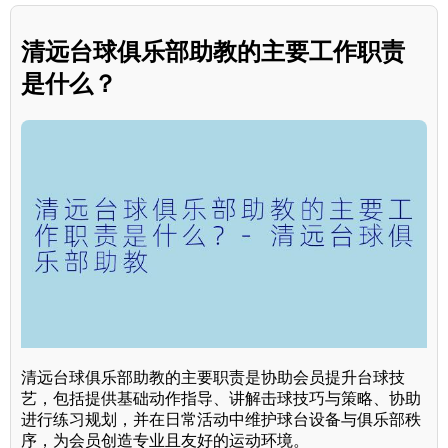
清远台球俱乐部助教的主要工作职责
是什么？
清远台球俱乐部助教的主要职责是协助会员提升台球技
艺，包括提供基础动作指导、讲解击球技巧与策略、协助
进行练习规划，并在日常活动中维护球台设备与俱乐部秩
序，为会员创造专业且友好的运动环境。