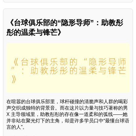
《台球俱乐部的“隐形导师”：助教彤
彤的温柔与锋芒》
在喧嚣的台球俱乐部里，球杆碰撞的清脆声和人群的喝彩
声交织成独特的背景音。而在这片以力量与技巧著称的男
X 主导领域里，助教彤彤的存在像一道柔和的弧线——她
并非站在聚光灯下的主角，却是许多学员口中“最懂台球语
言的人”。