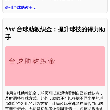
亳州台球助教美女
### 台球助教织金：提升球技的得力助
手
使用台球助教织金，球员可以直观地看到自己的优缺点，
及时调整打球方式。此外，助教还可以根据不同水平的球
员制定个X 化的训练方案，让每位玩家都能在适合自己的
节奏中进步。无论是初学者还是职业选手，台球助教织金