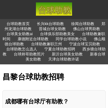
台球助教首页
长兴kk台球助教
徐闻台球助教
郑
州龙湖台球助教
晋城台球女助教
佛山台球男助教
台球美女助教ai
台球俱乐部助教美女
台球助教兼职
时间
康德附近台球助教
同学台球助教小说
佛山顺
德台球助教
台球助教兼职兰州
宁波台球宝贝助教
台球助教怎么选人
宁夏台球助教招聘
西乡塘台球助
教
台球帅哥助教照片
新沂台球美女助教
新泰台球
美女助教
天津台球助教许诺
昌黎台球助教招聘
成都哪有台球厅有助教？