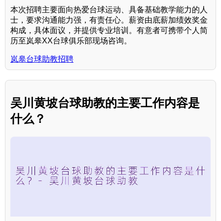
本次招聘主要面向热爱台球运动、具备基础教学能力的人
士，要求沟通能力强，有责任心。薪资由底薪加绩效奖金
构成，具体面议，并提供专业培训。有意者可携带个人简
历至岚皋XX台球俱乐部现场咨询。
岚皋台球助教招聘
吴川黄坡台球助教的主要工作内容是
什么？