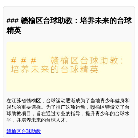
### 赣榆区台球助教：培养未来的台球
精英
在江苏省赣榆区，台球运动逐渐成为了当地青少年健身和
娱乐的重要选择。为了推广这项运动，赣榆区特设立了台
球助教项目，旨在通过专业的指导，提升青少年的台球水
平，并培养未来的台球人才。
赣榆区台球助教