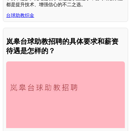
都是提升技术、增强信心的不二之选。
台球助教织金
岚皋台球助教招聘的具体要求和薪资
待遇是怎样的？