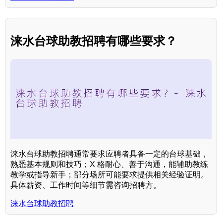
涞水台球助教招聘有哪些要求？
涞水台球助教招聘通常要求应聘者具备一定的台球基础，
熟悉基本规则和技巧；X 格耐心、善于沟通，能辅助教练
教学或指导新手；部分场所可能要求提供相关经验证明。
具体薪资、工作时间等细节需咨询招聘方。
涞水台球助教招聘