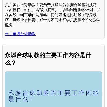
吴川黄坡台球助教主要负责指导学员掌握台球基础技巧
（如握杆、站位、击球力度等），协助制定训练计划，并
在实战中纠正动作与策略。同时可能需协助维护球房秩
序、组织业余比赛，或针对不同水平学员提供个X 化教学
服务。
吴川黄坡台球助教
永城台球助教的主要工作内容是什
么？