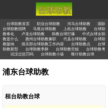
台球助教首页
职业台球助教
河马台球助教
国际
台球助教招聘
马尾台球助教
上杭台球助教
台球助
教奉化
卢龙台球助教
助教台球打爆
中式台球女助
教是什么
惠州台球助教兼职
代县台球助教
台球助
教版纳
俱乐部台球助教工作内容
台球助教点
台球
助教新型
台球助教李静
台球助教空姐
台球助教考
试没过惩罚吗
台球助教小孩
喀什助教台球
浦东台球助教
桓台助教台球