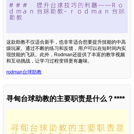
这款助教不仅适合新手，也非常适合想要提升技能的中高
级玩家。通过不断的练习和反馈，用户可以在短时间内实
现技能的飞跃。此外，Rodman还提供了丰富的教学视频
和互动挑战，让学习过程变得更有趣味。
rodman台球助教
寻甸台球助教的主要职责是什么？****