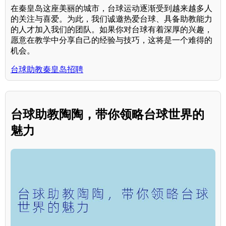
在秦皇岛这座美丽的城市，台球运动逐渐受到越来越多人
的关注与喜爱。为此，我们诚邀热爱台球、具备助教能力
的人才加入我们的团队。如果你对台球有着深厚的兴趣，
愿意在教学中分享自己的经验与技巧，这将是一个难得的
机会。
台球助教秦皇岛招聘
台球助教陶陶，带你领略台球世界的
魅力