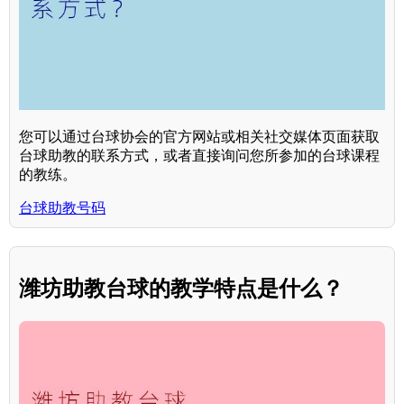
您可以通过台球协会的官方网站或相关社交媒体页面获取
台球助教的联系方式，或者直接询问您所参加的台球课程
的教练。
台球助教号码
潍坊助教台球的教学特点是什么？