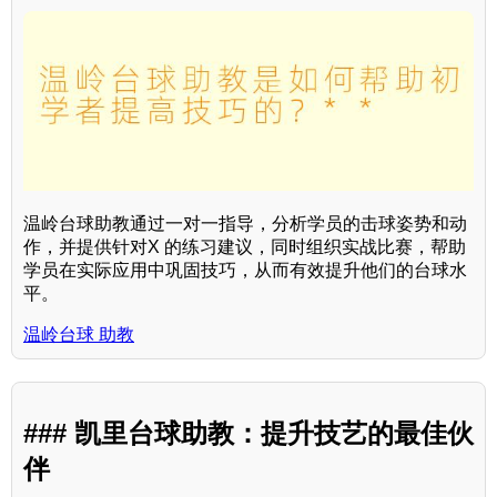
温岭台球助教通过一对一指导，分析学员的击球姿势和动
作，并提供针对X 的练习建议，同时组织实战比赛，帮助
学员在实际应用中巩固技巧，从而有效提升他们的台球水
平。
温岭台球 助教
### 凯里台球助教：提升技艺的最佳伙
伴