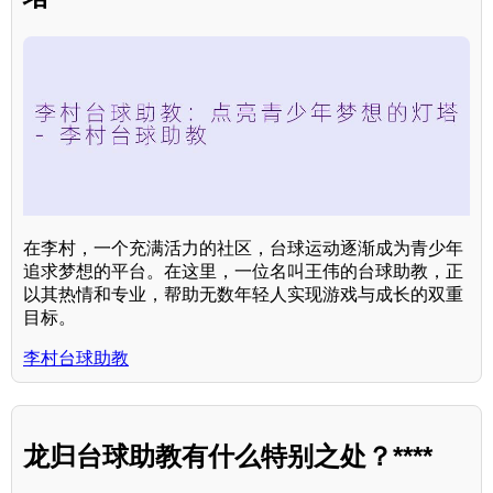
在李村，一个充满活力的社区，台球运动逐渐成为青少年
追求梦想的平台。在这里，一位名叫王伟的台球助教，正
以其热情和专业，帮助无数年轻人实现游戏与成长的双重
目标。
李村台球助教
龙归台球助教有什么特别之处？****