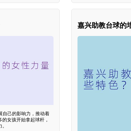
嘉兴助教台球的培
展自己的影响力，推动着
多的女孩开始拿起球杆，
力。