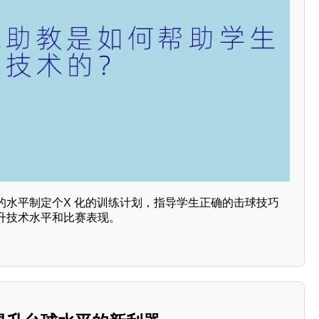
的水平制定个X 化的训练计划，指导学生正确的击球技巧
升技术水平和比赛表现。