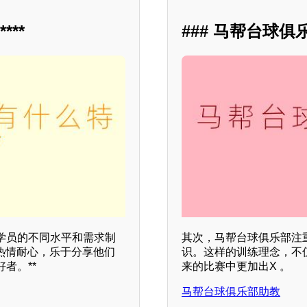
**
### 马帮台球
学员的不同水平和需求制
其次，马帮台球俱乐部注
热情耐心，乐于分享他们
识。这样的训练理念，不
者。**
来的比赛中更加出X 。
马帮台球俱乐部助教