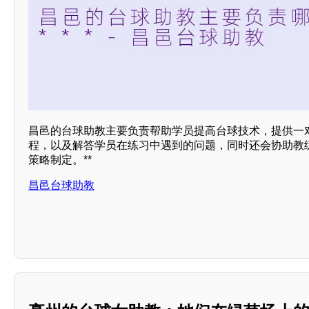
昌邑的台球助教主要负责帮助学员提高台球技术，提供一
程，以及解答学员在练习中遇到的问题，同时还会协助教
策略制定。**
昌邑台球助教