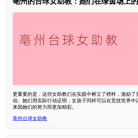
亳州的台球女助教：她们在绿茵场上
更重要的是，这些女助教们在实践中树立了榜样，激励了
动。她们用实际行动证明，女孩子同样可以在竞技世界中
来因她们的努力而更加精彩。
亳州台球女助教