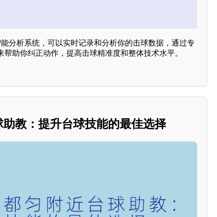
了智能分析系统，可以实时记录和分析你的击球数据，通过专
来帮助你纠正动作，提高击球精准度和整体技术水平。
台球助教：提升台球技能的最佳选择