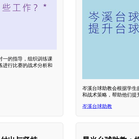
对一的指导，组织训练课
练进行比赛的战术分析和
岑溪台球助教会根据学生
和战术策略，帮助他们提
岑溪台球助教