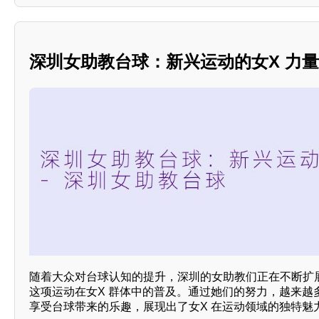
深圳女助教台球：新兴运动的女X 力量
随着大众对台球认知的提升，深圳的女助教们正在不断扩
这项运动在女X 群体中的普及。通过她们的努力，越来越
享受台球带来的乐趣，展现出了女X 在运动领域的独特魅