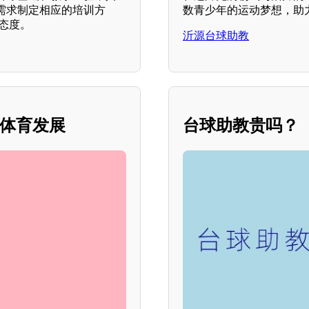
需求制定相应的培训方
数青少年的运动梦想，助
态度。
沂源台球助教
年体育发展
台球助教贵吗？