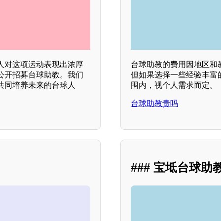
人对这项运动表现出浓厚
台球助教的费用因地区和
公开招募台球助教。我们
但如果选择一些经验丰富
共同培养未来的台球人
围内，视个人需求而定。
台球助教贵吗
### 宝坻台球