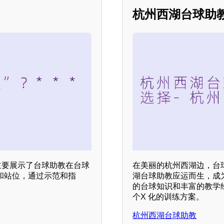
杭州西湖台球助
主要展示了台球助教在台球
在美丽的杭州西湖边，台
和站位，通过示范和指
湖台球助教应运而生，成
的台球知识和丰富的教学
个X 化的训练方案。
杭州西湖台球助教