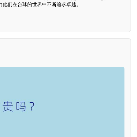
力他们在台球的世界中不断追求卓越。