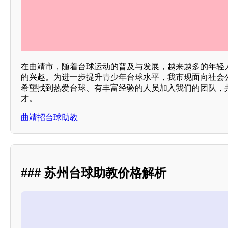
在曲靖市，随着台球运动的普及与发展，越来越多的年轻
的兴趣。为进一步提升青少年台球水平，我市现面向社会
希望找到热爱台球、有丰富经验的人员加入我们的团队，
才。
曲靖招台球助教
### 苏州台球助教价格解析