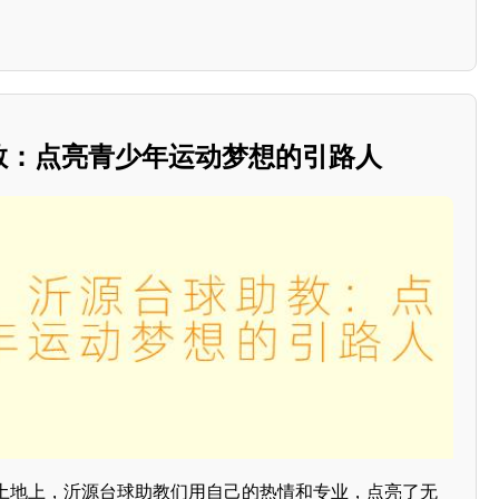
助教：点亮青少年运动梦想的引路人
土地上，沂源台球助教们用自己的热情和专业，点亮了无