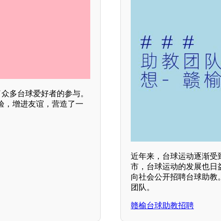
了众多台球爱好者的参与。
验，增进友谊，营造了一
近年来，台球运动逐渐受
市，台球运动的发展也日
向社会公开招聘台球助教
团队。
赣榆台球助教招聘