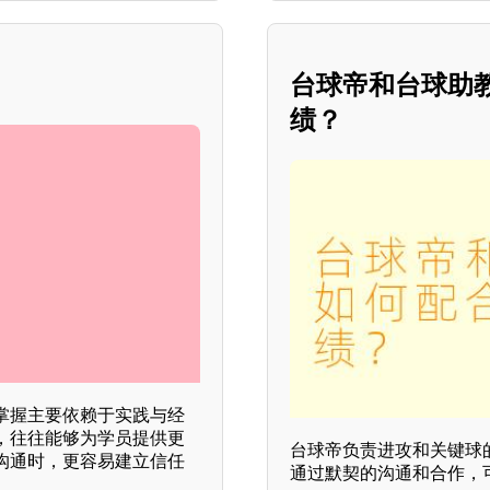
台球帝和台球助
绩？
掌握主要依赖于实践与经
，往往能够为学员提供更
台球帝负责进攻和关键球
沟通时，更容易建立信任
通过默契的沟通和合作，