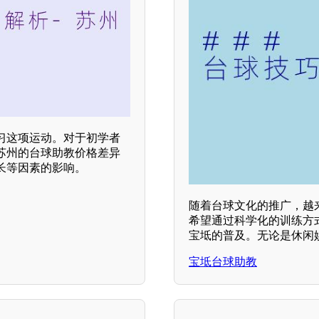
习这项运动。对于初学者
苏州的台球助教价格差异
长等因素的影响。
随着台球文化的推广，越
希望通过科学化的训练方
宝坻的普及。无论是休闲
宝坻台球助教