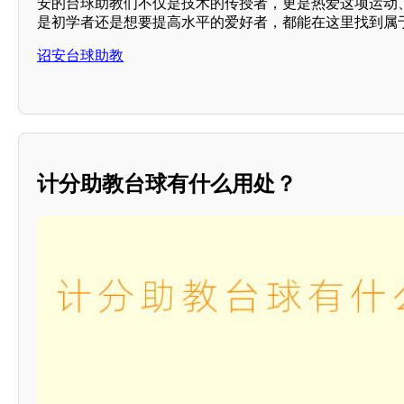
安的台球助教们不仅是技术的传授者，更是热爱这项运动
是初学者还是想要提高水平的爱好者，都能在这里找到属
诏安台球助教
计分助教台球有什么用处？