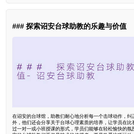
### 探索诏安台球助教的乐趣与价值
在诏安的台球馆，助教们耐心地分析每一个击球动作，纠
外，他们还会分享关于台球心理素质的培养，让学员在比
过一对一或小班授课的形式，学员们能够在轻松愉快的氛