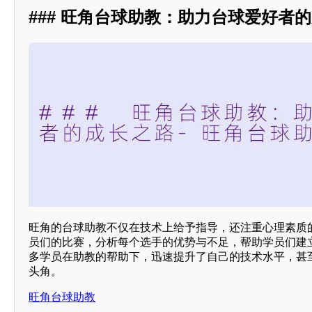
### 旺角台球助教：助力台球爱好者
旺角的台球助教不仅在技术上给予指导，还注重心理素质
员们的比赛，分析每个选手的优势与不足，帮助学员们建
多学员在助教的帮助下，迅速提升了自己的技术水平，甚
头角。
旺角台球助教