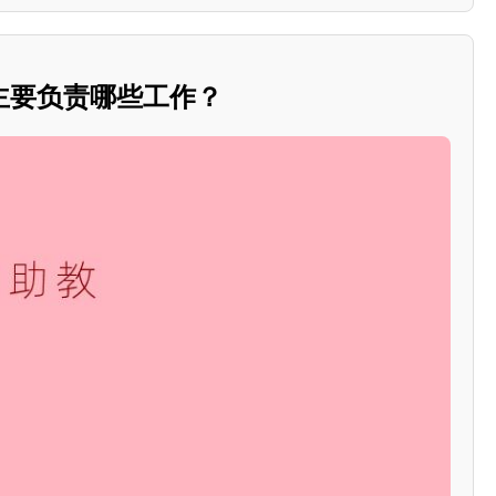
主要负责哪些工作？