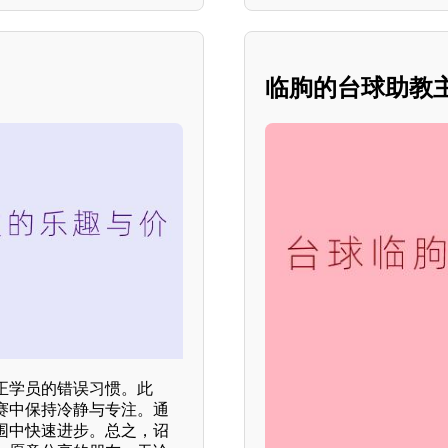
临朐的台球助教
正学员的错误习惯。此
赛中保持冷静与专注。通
围中快速进步。总之，诏