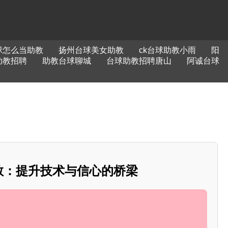
球怎么当助教
扬州台球美女助教
ck台球助教小雨
阳
助教招聘
助教台球聊城
台球助教招聘唐山
阿诚台球
助教：提升技术与信心的桥梁