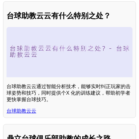
台球助教云云有什么特别之处？
台球助教云云通过智能分析技术，能够实时纠正玩家的击
球姿势和技巧，同时提供个X 化的训练建议，帮助初学者
更快掌握台球技巧。
台球助教云云
鼎立台球俱乐部助教的成长之路