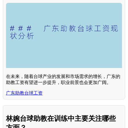
在未来，随着台球产业的发展和市场需求的增长，广东的
助教工资有望进一步提升，职业前景也会更加广阔。
广东助教台球工资
林婉台球助教在训练中主要关注哪些
方面？