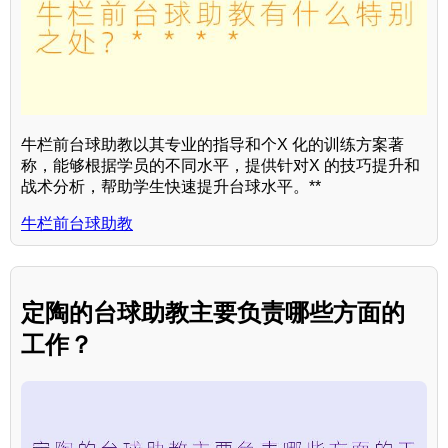
牛栏前台球助教以其专业的指导和个X 化的训练方案著
称，能够根据学员的不同水平，提供针对X 的技巧提升和
战术分析，帮助学生快速提升台球水平。**
牛栏前台球助教
定陶的台球助教主要负责哪些方面的
工作？