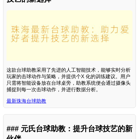
这款台球助教采用了先进的人工智能技术，能够实时分析
玩家的击球动作与策略，并提供个X 化的训练建议。用户
只需将智能设备放在台球桌旁，助教系统便会通过摄像头
捕捉到每一次击球动作，并进行数据分析。
最新珠海台球助教
### 元氏台球助教：提升台球技艺的新
伙伴