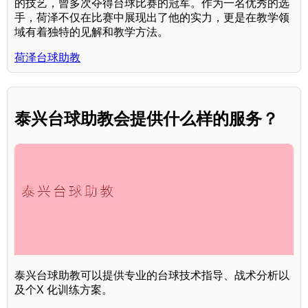
的技艺，曾多次夺得台球比赛的冠军。作为一名优秀的选
手，荷泽不仅在比赛中展现出了他的实力，更是在教学领
域有着独特的见解和教学方法。
荷泽台球助教
泰兴台球助教会提供什么样的服务？
泰兴台球助教可以提供专业的台球技术指导、战术分析以
及个X 化训练方案。