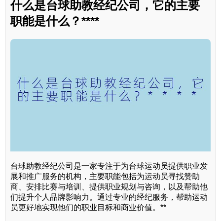
什么是台球助教经纪公司，它的主要
职能是什么？****
台球助教经纪公司是一家专注于为台球运动员提供职业发
展和推广服务的机构，主要职能包括为运动员寻找赞助
商、安排比赛与培训、提供职业规划与咨询，以及帮助他
们提升个人品牌影响力。通过专业的经纪服务，帮助运动
员更好地实现他们的职业目标和商业价值。**