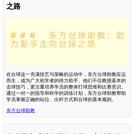
之路
在台球这一充满技艺与策略的运动中，东方台球助教应运
而生，成为广大初学者的得力助手。他们不仅教授基本的
击球技巧，更注重培养学员的整体打球思维和比赛意识。
通过一对一的指导和科学的训练计划，东方台球助教帮助
学员掌握正确的站位、出杆方式和台球的基本规则。
东方台球助教