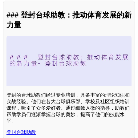
### 登封台球助教：推动体育发展的新
力量
登封的台球助教们经过专业培训，具备丰富的理论知识和
实战经验。他们在各大台球俱乐部、学校及社区组织培训
课程，吸引了众多爱好者。通过细致入微的指导，助教们
帮助学员们逐渐掌握台球的奥妙，提高了他们的技能水
平。
登封台球助教