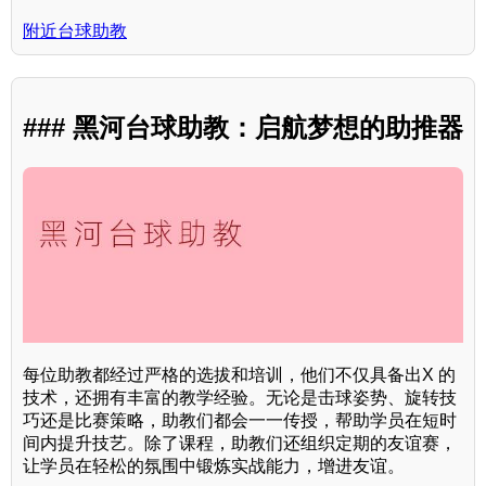
附近台球助教
### 黑河台球助教：启航梦想的助推器
每位助教都经过严格的选拔和培训，他们不仅具备出X 的
技术，还拥有丰富的教学经验。无论是击球姿势、旋转技
巧还是比赛策略，助教们都会一一传授，帮助学员在短时
间内提升技艺。除了课程，助教们还组织定期的友谊赛，
让学员在轻松的氛围中锻炼实战能力，增进友谊。