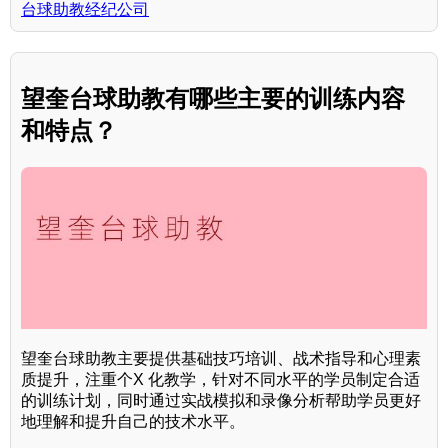
台球助教经纪公司
望奎台球助教有哪些主要的训练内容
和特点？
望奎台球助教主要提供基础技巧培训、战术指导和心理素
质提升，注重个X 化教学，针对不同水平的学员制定合适
的训练计划，同时通过实战模拟和录像分析帮助学员更好
地理解和提升自己的技术水平。