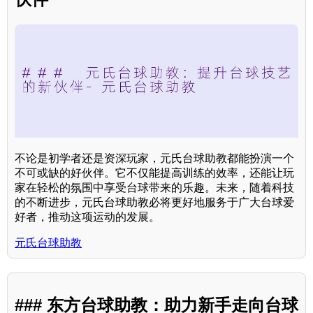
不论是初学者还是资深玩家，元氏台球助教都能扮演一个
不可或缺的好伙伴。它不仅能提高训练的效率，还能让玩
家在轻松的氛围中享受台球带来的乐趣。未来，随着科技
的不断进步，元氏台球助教必将更好地服务于广大台球爱
好者，推动这项运动的发展。
元氏台球助教
### 东方台球助教：助力新手走向台球