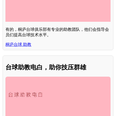
有的，桐庐台球俱乐部有专业的助教团队，他们会指导会
员们提高台球技术水平。
桐庐台球 助教
台球助教电白，助你技压群雄