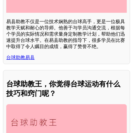
易县助教不仅是一位技术娴熟的台球高手，更是一位极具
教学天赋和耐心的导师。他善于与学员沟通交流，根据每
个学员的实际情况和需求量身定制教学计划，帮助他们迅
速提升台球水平。在易县助教的指导下，很多学员在比赛
中取得了令人瞩目的成绩，赢得了赞誉不绝。
台球助教易县
台球助教王，你觉得台球运动有什么
技巧和窍门呢？