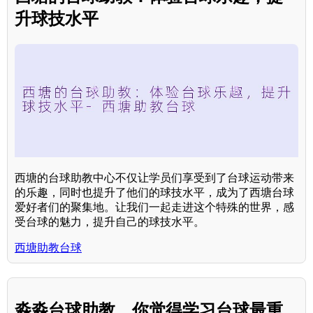
升球技水平
西塘的台球助教中心不仅让学员们享受到了台球运动带来
的乐趣，同时也提升了他们的球技水平，成为了西塘台球
爱好者们的聚集地。让我们一起走进这个特殊的世界，感
受台球的魅力，提升自己的球技水平。
西塘助教台球
淼淼台球助教，你觉得学习台球最重