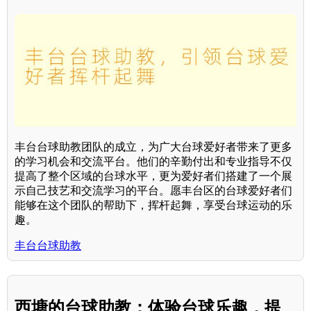
丰台台球助教团队的成立，为广大台球爱好者带来了更多
的学习机会和交流平台。他们的辛勤付出和专业指导不仅
提高了整个区域的台球水平，更为爱好者们搭建了一个展
示自己技艺和交流学习的平台。愿丰台区的台球爱好者们
能够在这个团队的帮助下，挥杆起舞，享受台球运动的乐
趣。
丰台台球助教
西塘的台球助教：体验台球乐趣，提