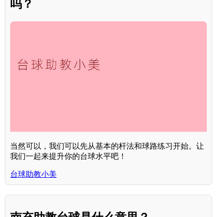
吗？
当然可以，我们可以先从基本的杆法和球路练习开始。让
我们一起来提升你的台球水平吧！
台球助教小美