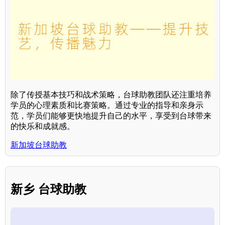
除了传授基本技巧和战术策略，台球助教团队还注重培养
学员的心理素质和比赛策略。通过专业的指导和亲身示
范，学员们能够更快地提升自己的水平，享受到台球带来
的快乐和成就感。
新加坡台球助教
新乡 台球助教