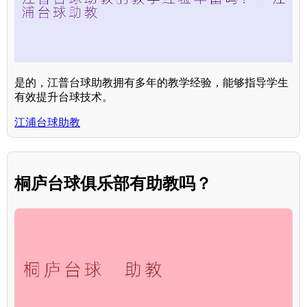
是的，江普台球助教拥有多年的教学经验，能够指导学生
有效提升台球技术。
江浦台球助教
桐庐台球俱乐部有助教吗？