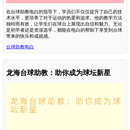
在台球助教电白的指导下，学员们不仅仅提升了自己的技
术水平，更培养了对于运动的热爱和追求。他的教学方法
独特而有效，让学生们在球台上展现出自信和魅力。无论
是初学者还是资深选手，都能在电白的帮助下享受到台球
带来的快乐和成就感。
台球助教电白
龙海台球助教：助你成为球坛新星