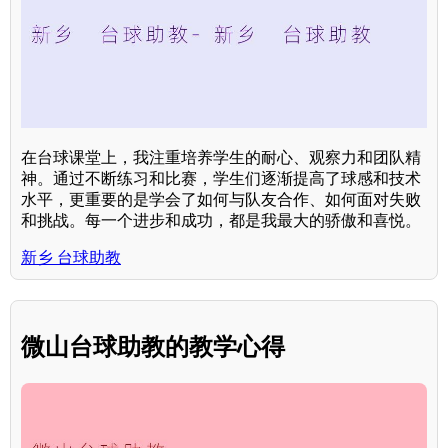
在台球课堂上，我注重培养学生的耐心、观察力和团队精
神。通过不断练习和比赛，学生们逐渐提高了球感和技术
水平，更重要的是学会了如何与队友合作、如何面对失败
和挑战。每一个进步和成功，都是我最大的骄傲和喜悦。
新乡 台球助教
微山台球助教的教学心得