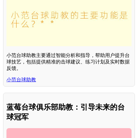
小范台球助教主要通过智能分析和指导，帮助用户提升台
球技艺，包括提供精准的击球建议、练习计划及实时数据
反馈。
小范台球助教
蓝莓台球俱乐部助教：引导未来的台
球冠军