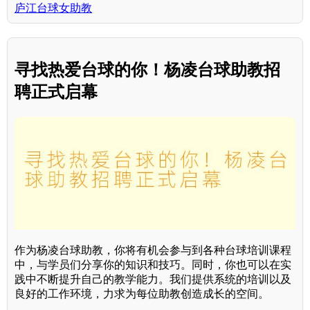
庐江台球女助教
寻找热爱台球的你！杨凌台球助教招
聘正式启幕
作为杨凌台球助教，你将有机会参与到各种台球培训课程
中，与学员们分享你的知识和技巧。同时，你也可以在实
践中不断提升自己的教学能力。我们提供系统的培训以及
良好的工作环境，力求为每位助教创造成长的空间。