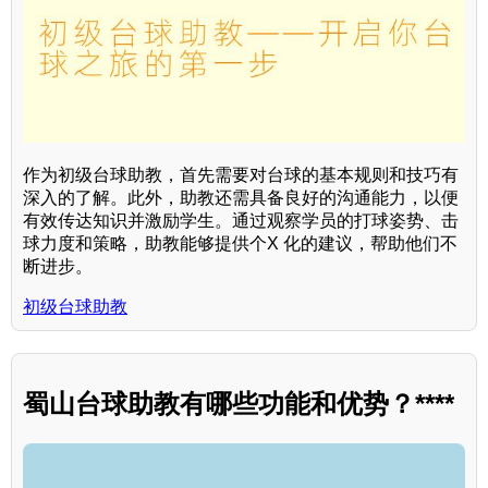
作为初级台球助教，首先需要对台球的基本规则和技巧有
深入的了解。此外，助教还需具备良好的沟通能力，以便
有效传达知识并激励学生。通过观察学员的打球姿势、击
球力度和策略，助教能够提供个X 化的建议，帮助他们不
断进步。
初级台球助教
蜀山台球助教有哪些功能和优势？****