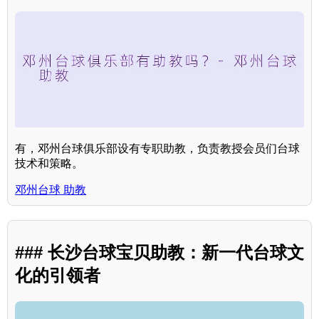
有，邓州台球俱乐部设有专职助教，负责教授会员们台球
技术和策略。
邓州台球 助教
### 长沙台球宝贝助教：新一代台球文
化的引领者