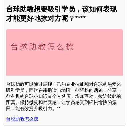
台球助教想要吸引学员，该如何表现
才能更好地撩对方呢？****
台球助教可以通过展现自己的专业技能和对台球的热爱来
吸引学员，同时在课后适当地聊一些轻松的话题，分享一
些有趣的台球小知识或个人经历，增加互动，拉近彼此的
距离。保持微笑和幽默感，让学员感受到轻松愉快的氛
围，能有效提升吸引力。**
台球助教怎么撩