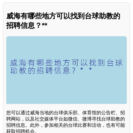
威海有哪些地方可以找到台球助教的
招聘信息？**
您可以通过威海当地的台球俱乐部、体育馆的公告栏、招
聘网站，以及社交媒体平台如微信、微博寻找台球助教的
招聘信息。此外，参加相关的台球比赛和活动，也有可能
获取招聘机会。