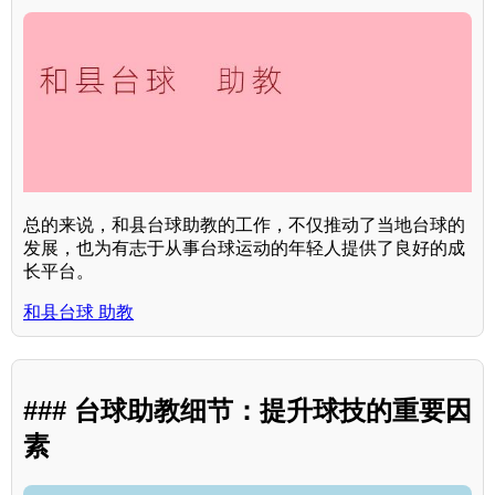
总的来说，和县台球助教的工作，不仅推动了当地台球的
发展，也为有志于从事台球运动的年轻人提供了良好的成
长平台。
和县台球 助教
### 台球助教细节：提升球技的重要因
素