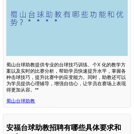
蜀山台球助教提供专业的台球技巧训练、个X 化的教学方
案以及实时的比赛分析，帮助学员快速提升水平，掌握各
种击球技巧，提升比赛中的应变能力。同时，助教还可以
为学员提供心理辅导，增强自信心，让学员在赛场上表现
得更加从容。**
蜀山台球助教
安福台球助教招聘有哪些具体要求和