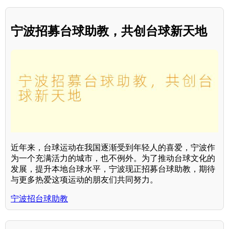
宁波招募台球助教，共创台球新天地
近年来，台球运动在我国逐渐受到年轻人的喜爱，宁波作
为一个充满活力的城市，也不例外。为了推动台球文化的
发展，提升本地台球水平，宁波现正招募台球助教，期待
与更多热爱这项运动的朋友们共同努力。
宁波招台球助教