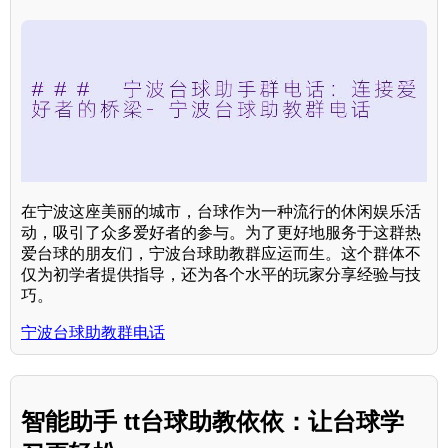
在宁波这座美丽的城市，台球作为一种流行的休闲娱乐活
动，吸引了众多爱好者的参与。为了更好地服务于这群热
爱台球的朋友们，宁波台球助教群应运而生。这个群体不
仅为初学者提供指导，还为各个水平的玩家分享经验与技
巧。
宁波台球助教群电话
智能助手 tt台球助教依依：让台球学