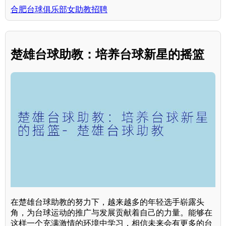
合肥台球俱乐部女助教招聘
楚雄台球助教：培养台球新星的摇篮
在楚雄台球助教的努力下，越来越多的年轻选手崭露头
角，为台球运动的推广与发展贡献着自己的力量。能够在
这样一个充满激情的环境中学习，相信未来会有更多的台