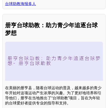
台球助教海报多人
册亨台球助教：助力青少年追逐台球
梦想
在美丽的册亨县，随着台球运动的普及，越来越多的青少
年开始对这项运动产生浓厚的兴趣。为了更好地培养和引
导他们，册亨在当地推出了“台球助教”项目，旨在为年轻
的台球爱好者提供专业的指导和支持。