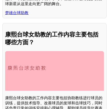
球新星从这里走向更广阔的舞台。
楚雄台球助教
康熙台球女助教的工作内容主要包括
哪些方面？
康熙台球女助教的工作内容主要包括协助教练进行球员的
训练，提供技术指导、改善球员的发球和击球技巧，同时
还负责日常的训练安排和心理辅导，帮助球员提升比赛表