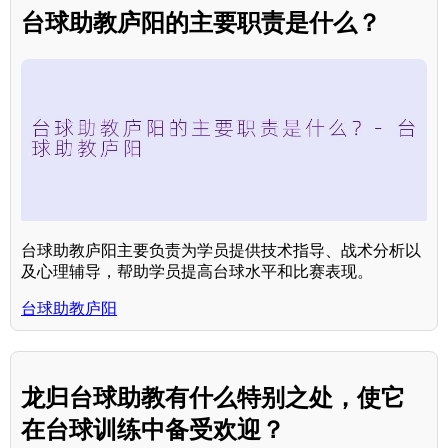
台球助教庐阳的主要职责是什么？
台球助教庐阳主要负责为学员提供技术指导、战术分析以
及心理辅导，帮助学员提高台球水平和比赛表现。
台球助教庐阳
龙归台球助教有什么特别之处，使它
在台球训练中备受欢迎？