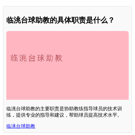
临洮台球助教的具体职责是什么？
临洮台球助教的主要职责是协助教练指导球员的技术训
练，提供专业的指导和建议，帮助球员提高技术水平。
临洮台球助教