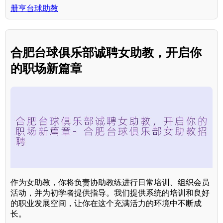
册亨台球助教
合肥台球俱乐部诚聘女助教，开启你
的职场新篇章
作为女助教，你将负责协助教练进行日常培训、组织会员
活动，并为初学者提供指导。我们提供系统的培训和良好
的职业发展空间，让你在这个充满活力的环境中不断成
长。