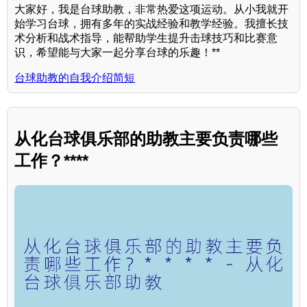
大家好，我是台球助教，非常热爱这项运动。从小我就开
始学习台球，拥有多年的实战经验和教学经验。我擅长技
术分析和战术指导，能帮助学生提升击球技巧和比赛意
识，希望能与大家一起分享台球的乐趣！**
台球助教的自我介绍简短
从化台球俱乐部的助教主要负责哪些
工作？****