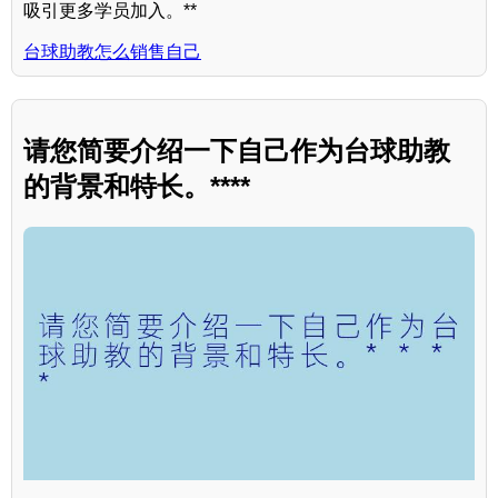
吸引更多学员加入。**
台球助教怎么销售自己
请您简要介绍一下自己作为台球助教
的背景和特长。****