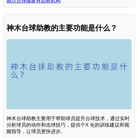
廊坊台球哪家有助教机构
神木台球助教的主要功能是什么？
神木台球助教主要用于帮助球员提升台球技术，通过实时
分析球员的动作和击球技巧，提供个X 化的训练建议和视
频指导，让球员更快进步。