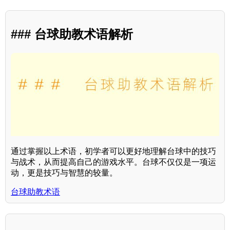
### 台球助教术语解析
通过掌握以上术语，初学者可以更好地理解台球中的技巧
与战术，从而提高自己的游戏水平。台球不仅仅是一项运
动，更是技巧与智慧的较量。
台球助教术语