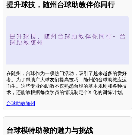
提升球技，随州台球助教伴你同行
在随州，台球作为一项热门活动，吸引了越来越多的爱好
者。为了帮助广大球友们提高技巧，随州的台球助教应运
而生。这些专业的助教不仅熟悉台球的基本规则和各种技
术，还能够根据每位学员的情况制定个X 化的训练计划。
台球助教随州
台球模特助教的魅力与挑战