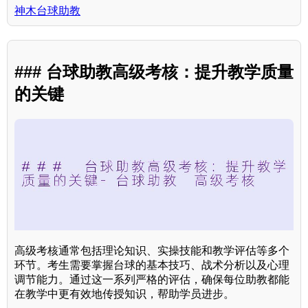
神木台球助教
### 台球助教高级考核：提升教学质量
的关键
高级考核通常包括理论知识、实操技能和教学评估等多个
环节。考生需要掌握台球的基本技巧、战术分析以及心理
调节能力。通过这一系列严格的评估，确保每位助教都能
在教学中更有效地传授知识，帮助学员进步。