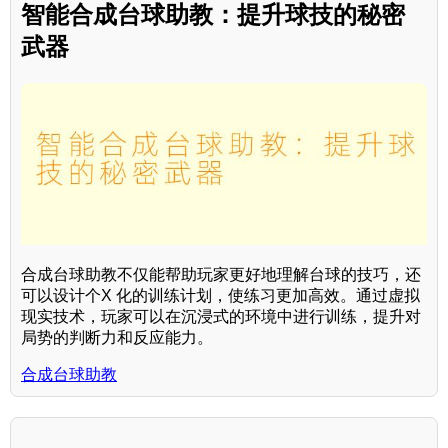
智能合成台球助教：提升球技的秘密
武器
合成台球助教不仅能帮助玩家更好地理解台球的技巧，还
可以设计个X 化的训练计划，使练习更加高效。通过虚拟
现实技术，玩家可以在沉浸式的环境中进行训练，提升对
局势的判断力和反应能力。
合成台球助教