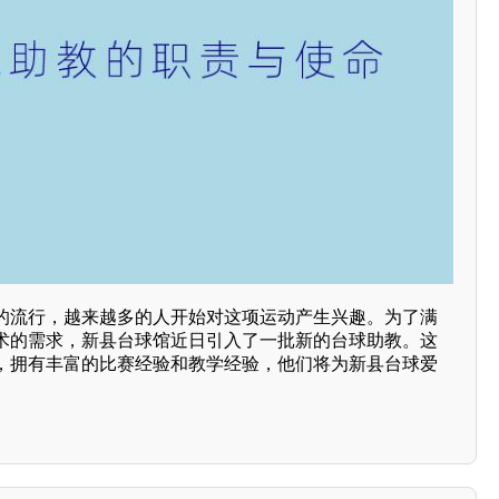
的流行，越来越多的人开始对这项运动产生兴趣。为了满
术的需求，新县台球馆近日引入了一批新的台球助教。这
，拥有丰富的比赛经验和教学经验，他们将为新县台球爱