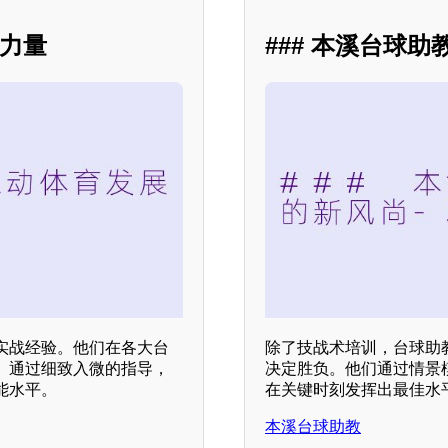
新力量
### 本溪台球
实战经验。他们在各大台
除了技战术培训，台球助
。通过细致入微的指导，
决定胜负。他们通过情景
能水平。
在关键时刻发挥出最佳水
本溪台球助教