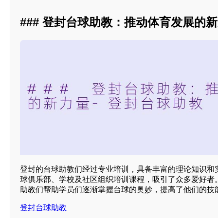
### 登封台球助教：推动体育发展的
登封的台球助教们经过专业培训，具备丰富的理论知识和
球俱乐部、学校及社区组织培训课程，吸引了众多爱好者
助教们帮助学员们逐渐掌握台球的奥妙，提高了他们的技
登封台球助教