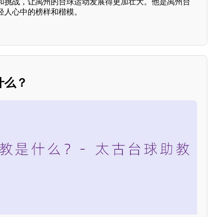
和挑战，让禹州的台球运动发展得更加壮大。他是禹州台
轻人心中的榜样和楷模。
什么？