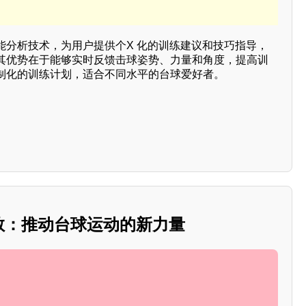
能分析技术，为用户提供个X 化的训练建议和技巧指导，
其优势在于能够实时反馈击球姿势、力量和角度，提高训
制化的训练计划，适合不同水平的台球爱好者。
助教：推动台球运动的新力量