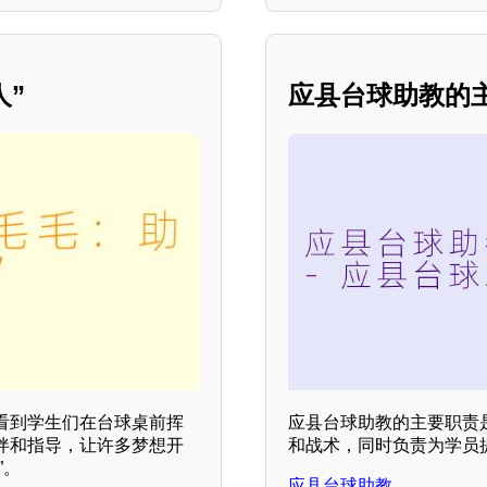
人”
应县台球助教的主
看到学生们在台球桌前挥
应县台球助教的主要职责
伴和指导，让许多梦想开
和战术，同时负责为学员
”。
应县台球助教