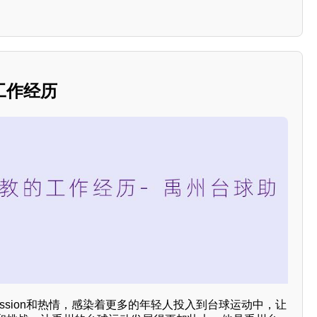
工作经历
assion和热情，感染着更多的年轻人投入到台球运动中，让