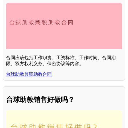
合同应该包括工作职责、工资标准、工作时间、合同期
限、双方权利义务、保密协议等内容。
台球助教兼职助教合同
台球助教销售好做吗？