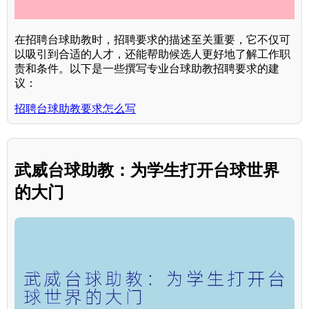
在招聘台球助教时，招聘要求的描述至关重要，它不仅可
以吸引到合适的人才，还能帮助候选人更好地了解工作职
责和条件。以下是一些撰写专业台球助教招聘要求的建
议：
招聘台球助教要求怎么写
武威台球助教：为学生打开台球世界
的大门