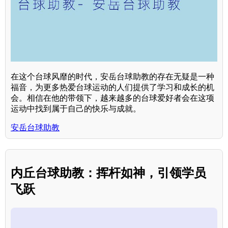
在这个台球风靡的时代，安岳台球助教的存在无疑是一种
福音，为更多热爱台球运动的人们提供了学习和成长的机
会。相信在他的带领下，越来越多的台球爱好者会在这项
运动中找到属于自己的快乐与成就。
安岳台球助教
内丘台球助教：挥杆如神，引领学员
飞跃