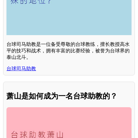
台球司马助教是一位备受尊敬的台球教练，擅长教授高水
平的技巧和战术，拥有丰富的比赛经验，被誉为台球界的
泰山北斗。
台球司马助教
萧山是如何成为一名台球助教的？