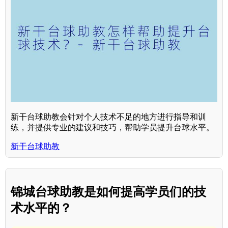
新干台球助教会针对个人技术不足的地方进行指导和训
练，并提供专业的建议和技巧，帮助学员提升台球水平。
新干台球助教
锦城台球助教是如何提高学员们的技
术水平的？