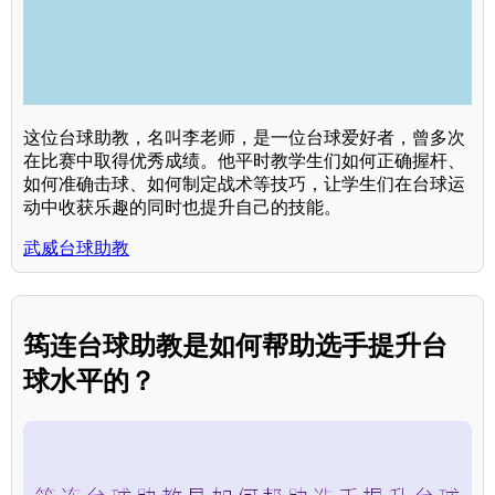
这位台球助教，名叫李老师，是一位台球爱好者，曾多次
在比赛中取得优秀成绩。他平时教学生们如何正确握杆、
如何准确击球、如何制定战术等技巧，让学生们在台球运
动中收获乐趣的同时也提升自己的技能。
武威台球助教
筠连台球助教是如何帮助选手提升台
球水平的？