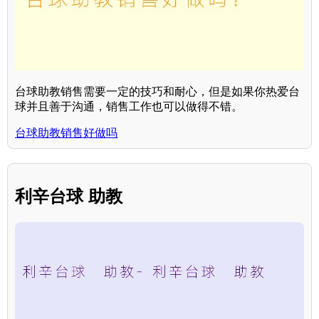
台球助教销售需要一定的技巧和耐心，但是如果你热爱台
球并且善于沟通，销售工作也可以做得不错。
台球助教销售好做吗
利辛台球 助教