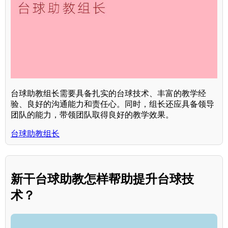
台球助教组长需要具备扎实的台球技术、丰富的教学经
验、良好的沟通能力和责任心。同时，组长还应具备领导
团队的能力，带领团队取得良好的教学效果。
台球助教组长
新干台球助教怎样帮助提升台球技
术？