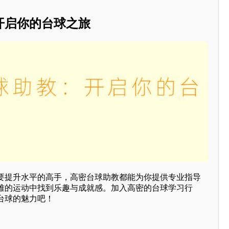
开启你的台球之旅
要提升水平的高手，高密台球助教都能为你提供专业指导
雅的运动中找到乐趣与成就感。加入高密的台球学习行
台球的魅力吧！