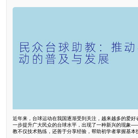
近年来，台球运动在我国逐渐受到关注，越来越多的爱好
一步提升广大民众的台球水平，出现了一种新兴的现象——
教不仅技术熟练，还善于分享经验，帮助初学者掌握基本