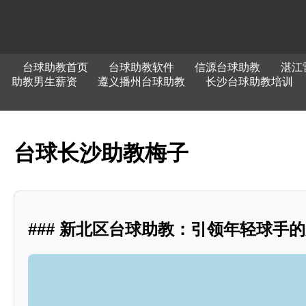
台球助教首页
台球助教软件
信源台球助教
湛江
助教男生薪资
遵义播州台球助教
长沙台球助教培训
台球长沙助教梅子
### 新北区台球助教：引领年轻球手