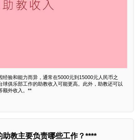
经验和能力而异，通常在5000元到15000元人民币之
台球俱乐部工作的助教收入可能更高。此外，助教还可以
额外收入。**
助教主要负责哪些工作？****