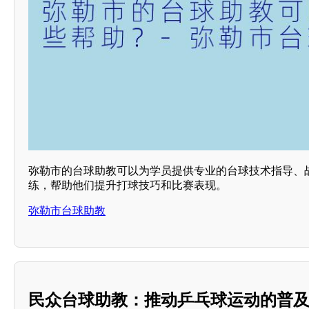
弥勒市的台球助教可以为学员提供专业的台球技术指导、
练，帮助他们提升打球技巧和比赛表现。
弥勒市台球助教
民众台球助教：推动乒乓球运动的普