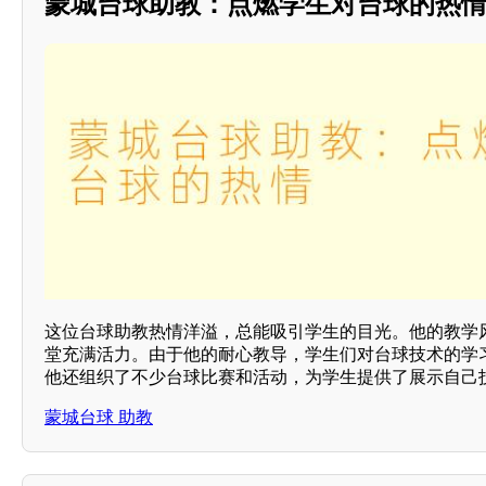
蒙城台球助教：点燃学生对台球的热
这位台球助教热情洋溢，总能吸引学生的目光。他的教学
堂充满活力。由于他的耐心教导，学生们对台球技术的学
他还组织了不少台球比赛和活动，为学生提供了展示自己
蒙城台球 助教