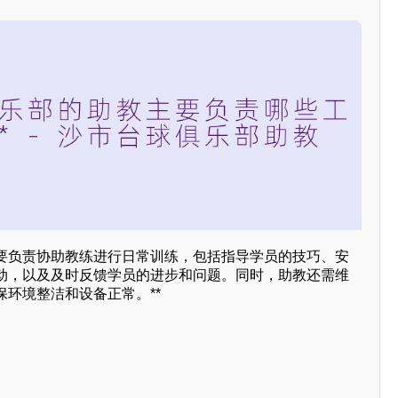
要负责协助教练进行日常训练，包括指导学员的技巧、安
动，以及及时反馈学员的进步和问题。同时，助教还需维
环境整洁和设备正常。**