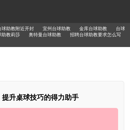
台球助教附近开封
宜州台球助教
金库台球助教
台球
球助教莉莎
奥特曼台球助教
招聘台球助教要求怎么写
教：提升桌球技巧的得力助手