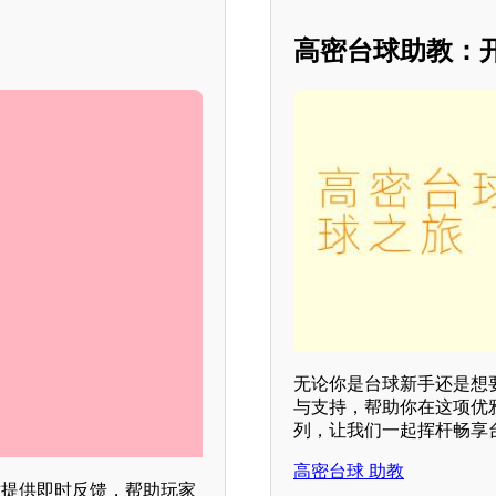
高密台球助教：
无论你是台球新手还是想
与支持，帮助你在这项优
列，让我们一起挥杆畅享
高密台球 助教
术提供即时反馈，帮助玩家