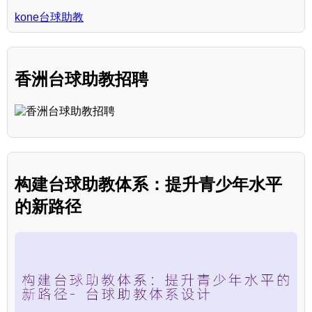
kone台球助教
香洲台球助教招聘
构建台球助教体系：提升青少年水平
的新路径