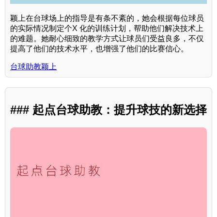
颖上在台球场上的指导是有条不紊的，她会根据每位球员
的实际情况制定个X 化的训练计划，帮助他们解决技术上
的难题。她耐心细致的教学方式让球员们受益良多，不仅
提高了他们的技术水平，也增强了他们的比赛信心。
台球助教颖上
### 起点台球助教：提升球技的新选择