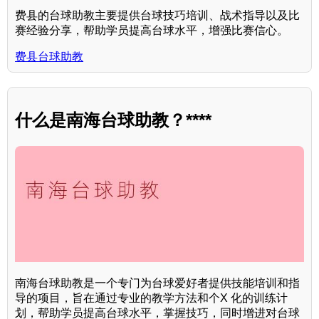
费县的台球助教主要提供台球技巧培训、战术指导以及比
赛经验分享，帮助学员提高台球水平，增强比赛信心。
费县台球助教
什么是南海台球助教？****
南海台球助教是一个专门为台球爱好者提供技能培训和指
导的项目，旨在通过专业的教学方法和个X 化的训练计
划，帮助学员提高台球水平，掌握技巧，同时增进对台球