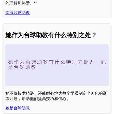
的理解和热爱。**
南海台球助教
她作为台球助教有什么特别之处？
她不仅技术精湛，还能耐心地为每个学员制定个X 化的训
练计划，帮助他们提高技巧和信心。
她是台球助教