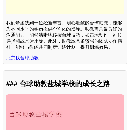
我们希望找到一位经验丰富、耐心细致的台球助教，能够
为不同水平的学员提供个X 化的指导。助教需具备良好的
沟通能力，能够清晰地传授台球技巧，如击球动作、站位
选择和战术运用等。此外，助教应具备较强的团队协作精
神，能够与教练共同制定训练计划，提升训练效果。
北京找台球助教
### 台球助教盐城学校的成长之路