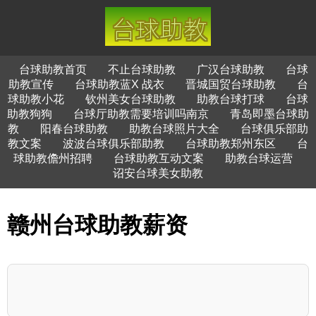
台球助教首页
不止台球助教
广汉台球助教
台球
助教宣传
台球助教蓝X 战衣
晋城国贸台球助教
台
球助教小花
钦州美女台球助教
助教台球打球
台球
助教狗狗
台球厅助教需要培训吗南京
青岛即墨台球助
教
阳春台球助教
助教台球照片大全
台球俱乐部助
教文案
波波台球俱乐部助教
台球助教郑州东区
台
球助教儋州招聘
台球助教互动文案
助教台球运营
诏安台球美女助教
赣州台球助教薪资