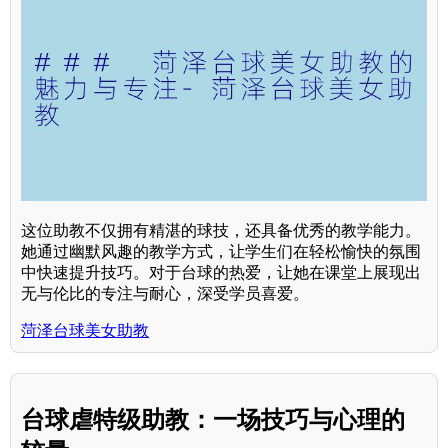
这位助教不仅拥有精湛的球技，还具备优秀的教学能力。
她通过幽默风趣的教学方式，让学生们在轻松愉快的氛围
中快速提升技巧。对于台球的热爱，让她在课堂上展现出
无与伦比的专注与耐心，深受学员喜爱。
菏泽台球美女助教
台球虐特级助教：一场技巧与心理的