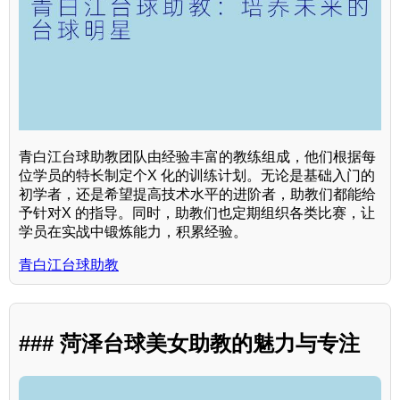
青白江台球助教团队由经验丰富的教练组成，他们根据每
位学员的特长制定个X 化的训练计划。无论是基础入门的
初学者，还是希望提高技术水平的进阶者，助教们都能给
予针对X 的指导。同时，助教们也定期组织各类比赛，让
学员在实战中锻炼能力，积累经验。
青白江台球助教
### 菏泽台球美女助教的魅力与专注