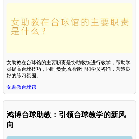
女助教在台球馆的主要职责是协助教练进行教学，帮助学
员提高台球技巧，同时负责场地管理和学员咨询，营造良
好的练习氛围。
女助教台球馆
鸿博台球助教：引领台球教学的新风
向