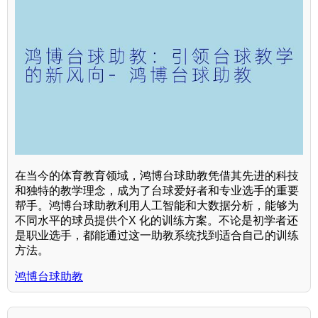
在当今的体育教育领域，鸿博台球助教凭借其先进的科技
和独特的教学理念，成为了台球爱好者和专业选手的重要
帮手。鸿博台球助教利用人工智能和大数据分析，能够为
不同水平的球员提供个X 化的训练方案。不论是初学者还
是职业选手，都能通过这一助教系统找到适合自己的训练
方法。
鸿博台球助教