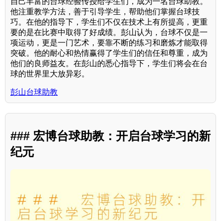
自己丰富的台球经验传授给学生们，成为一名台球助教。
他注重教学方法，善于引导学生，帮助他们掌握台球技
巧。在他的指导下，学生们不仅在技术上有所提高，更重
要的是在比赛中取得了好成绩。彭山认为，台球不仅是一
项运动，更是一门艺术，要靠不断的练习和磨炼才能取得
突破。他的耐心和热情赢得了学生们的信任和尊重，成为
他们的良师益友。在彭山的悉心指导下，学生们将会在台
球的世界里大放异彩。
彭山台球助教
### 宏博台球助教：开启台球学习的新
纪元