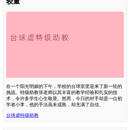
较量
在一个阳光明媚的下午，学校的台球室里迎来了新一轮的
挑战。特级助教张老师以其丰富的教学经验和扎实的技
术，令许多学生心生敬畏。然而，今日的对手却是一位初
学者小李，他的手法虽未成熟，却充满了自信。
台球虐特级助教