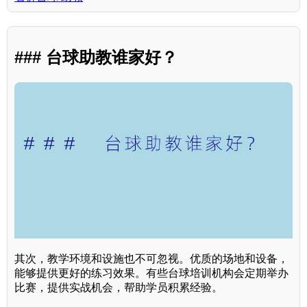
### 台球助教谁家好？
其次，教学环境和设施也不可忽视。优质的场地和设备，
能够提供更好的练习效果。有些台球培训机构会定期举办
比赛，提供实战机会，帮助学员积累经验。