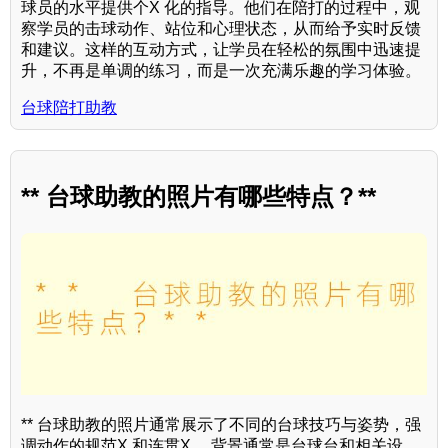
球员的水平提供个X 化的指导。他们在陪打的过程中，观
察学员的击球动作、站位和心理状态，从而给予实时反馈
和建议。这样的互动方式，让学员在轻松的氛围中迅速提
升，不再是单调的练习，而是一次充满乐趣的学习体验。
台球陪打助教
** 台球助教的照片有哪些特点？**
** 台球助教的照片通常展示了不同的台球技巧与姿势，强
调动作的规范X 和连贯X ，背景通常是台球台和相关设