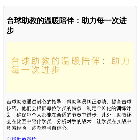
台球助教的温暖陪伴：助力每一次进
步
台球助教通过耐心的指导，帮助学员纠正姿势、提高击球
技巧。他们会根据每位学员的特点，制定个X 化的训练计
划，确保每个人都能在合适的节奏中进步。此外，助教还
会在比赛中陪伴学员，分析对手的战术，让学员在实战中
积累经验，逐渐增强自信心。
台球助教帮忙