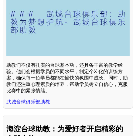
助教们不仅有扎实的台球基本功，还具备丰富的教学经
验。他们会根据学员的不同水平，制定个X 化的训练方
案，确保每一位学员都能在愉快的氛围中成长。同时，助
教们还注重心理素质的培养，帮助学员树立自信心，克服
比赛中的紧张情绪。
武城台球俱乐部助教
海淀台球助教：为爱好者开启精彩的