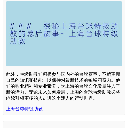
此外，特级助教们积极参与国内外的台球赛事，不断更新
自己的知识和技能，以保持对最新技术的敏锐洞察力。他
们的敬业精神和专业素养，为上海的台球文化发展注入了
新的活力。无论未来如何发展，上海的台球特级助教必将
继续引领更多的人走进这个迷人的运动世界。
上海台球特级助教