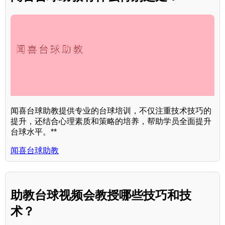
闻喜台球助教提供专业的台球培训，不仅注重技术技巧的
提升，还结合心理素质和策略的培养，帮助学员全面提升
台球水平。**
闻喜台球助教
助教台球视频会教授哪些技巧和技
术？