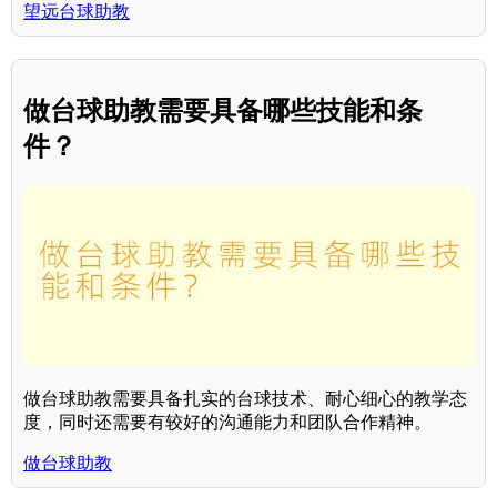
望远台球助教
做台球助教需要具备哪些技能和条
件？
做台球助教需要具备扎实的台球技术、耐心细心的教学态
度，同时还需要有较好的沟通能力和团队合作精神。
做台球助教