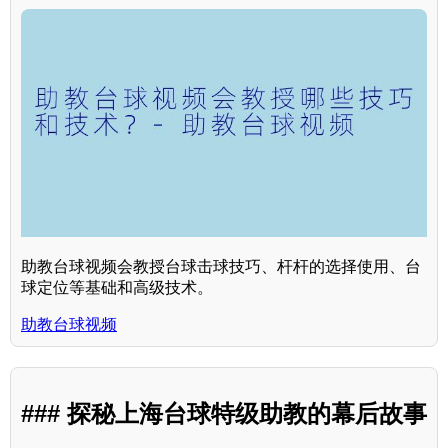
助教台球视频会教授台球击球技巧、杆杆的选择使用、台
球定位等基础和高级技术。
助教台球视频
### 探秘上海台球特级助教的幕后故事