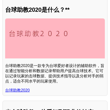
台球助教2020是什么？**
台球助教2020是一款专为台球爱好者设计的辅助软件，旨
在通过智能分析和数据记录帮助用户提高台球技术。它可
以记录玩家的击球数据、提供技术指导以及分析对手的弱
点，适合不同水平的玩家使用。
台球助教2020