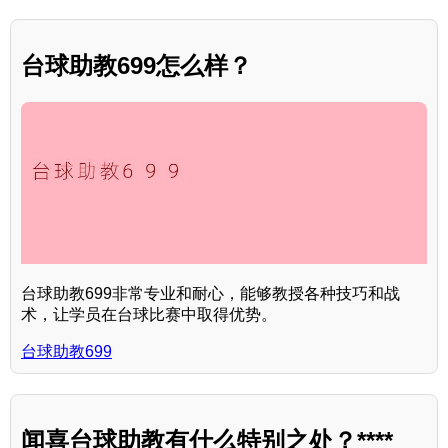
台球助教699怎么样？
台球助教699非常专业和耐心，能够教授各种技巧和战
术，让学员在台球比赛中取得优势。
台球助教699
闻喜台球助教有什么特别之处？****