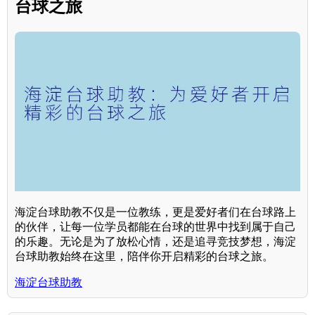
台球之旅
海淀台球助教不仅是一位教练，更是爱好者们在台球路上
的伙伴，让每一位学员都能在台球的世界中找到属于自己
的乐趣。无论是为了放松心情，还是追寻竞技梦想，海淀
台球助教始终在这里，陪伴你开启精彩的台球之旅。
海淀台球助教