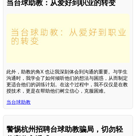
当台球助教：从爱好到职业的转变
此外，助教的角X 也让我深刻体会到沟通的重要。与学生
沟通时，我学会了如何倾听他们的想法与困惑，从而制定
更适合他们的训练计划。在这个过程中，我不仅仅是在教
授技术，更是在帮助他们树立信心，克服困难。
当台球助教
警惕杭州招聘台球助教骗局，切勿轻