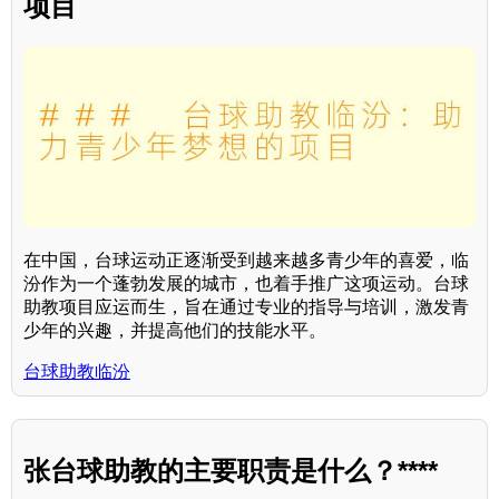
项目
在中国，台球运动正逐渐受到越来越多青少年的喜爱，临
汾作为一个蓬勃发展的城市，也着手推广这项运动。台球
助教项目应运而生，旨在通过专业的指导与培训，激发青
少年的兴趣，并提高他们的技能水平。
台球助教临汾
张台球助教的主要职责是什么？****