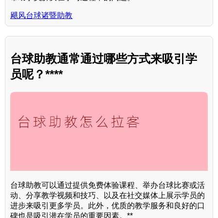
飓风台球诸暨助教
台球助教通常通过哪些方式来吸引学
员呢？****
台球助教可以通过提供免费体验课程、举办台球比赛或活
动、分享教学视频和技巧、以及在社交媒体上展示学员的
进步来吸引更多学员。此外，优质的教学服务和良好的口
碑也是吸引潜在学员的重要因素。**