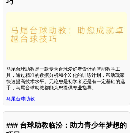
巧
马尾台球助教是一款专为台球爱好者设计的智能教学工
具，通过精准的数据分析和个X 化的训练计划，帮助玩家
快速提高技术水平。无论您是初学者还是有一定基础的选
手，马尾台球助教都能为您提供专业指导。
马尾台球助教
### 台球助教临汾：助力青少年梦想的