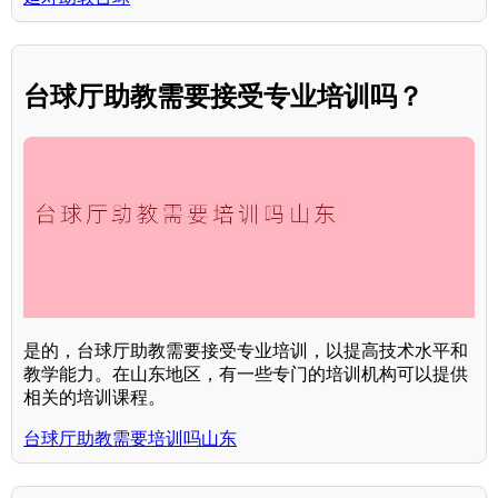
台球厅助教需要接受专业培训吗？
是的，台球厅助教需要接受专业培训，以提高技术水平和
教学能力。在山东地区，有一些专门的培训机构可以提供
相关的培训课程。
台球厅助教需要培训吗山东