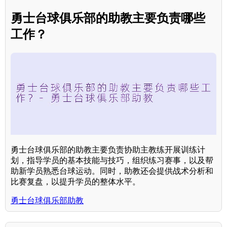
勇士台球俱乐部的助教主要负责哪些
工作？
勇士台球俱乐部的助教主要负责协助主教练开展训练计
划，指导学员的基本技能与技巧，组织练习赛事，以及帮
助新学员熟悉台球运动。同时，助教还会提供战术分析和
比赛复盘，以提升学员的整体水平。
勇士台球俱乐部助教