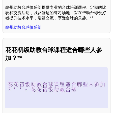
赣州助教台球俱乐部提供专业的台球培训课程、定期的比
赛和交流活动，以及舒适的练习场地，旨在帮助台球爱好
者提升技术水平，增进交流，享受台球的乐趣。**
赣州助教台球俱乐部
花花初级助教台球课程适合哪些人参
加？**