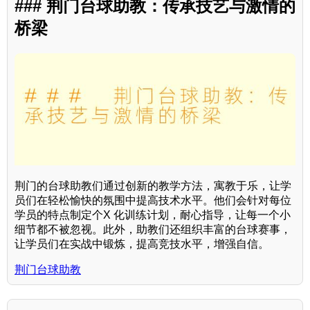
### 荆门台球助教：传承技艺与激情的
桥梁
荆门的台球助教们通过创新的教学方法，寓教于乐，让学
员们在轻松愉快的氛围中提高技术水平。他们会针对每位
学员的特点制定个X 化训练计划，耐心指导，让每一个小
细节都不被忽视。此外，助教们还组织丰富的台球赛事，
让学员们在实战中锻炼，提高竞技水平，增强自信。
荆门台球助教