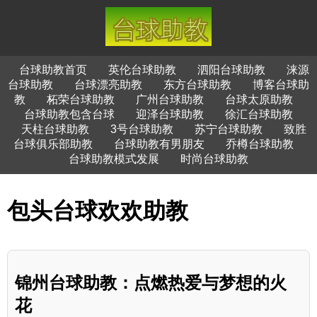
台球助教首页
英伦台球助教
泗阳台球助教
涞源
台球助教
台球漂亮助教
东方台球助教
博客台球助
教
柘荣台球助教
广州台球助教
台球太原助教
台球助教包含台球
迎泽台球助教
徐汇台球助教
天柱台球助教
3号台球助教
苏宁台球助教
致胜
台球俱乐部助教
台球助教有男朋友
乔樽台球助教
台球助教模式发展
时尚台球助教
包头台球欢欢助教
锦州台球助教：点燃热爱与梦想的火
花