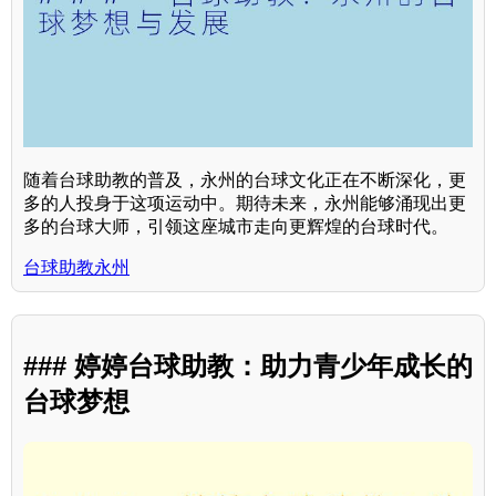
随着台球助教的普及，永州的台球文化正在不断深化，更
多的人投身于这项运动中。期待未来，永州能够涌现出更
多的台球大师，引领这座城市走向更辉煌的台球时代。
台球助教永州
### 婷婷台球助教：助力青少年成长的
台球梦想