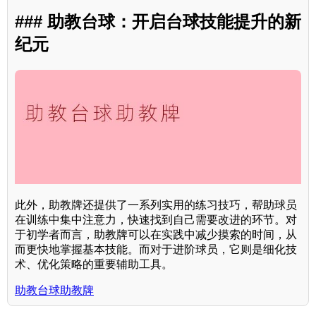
### 助教台球：开启台球技能提升的新
纪元
此外，助教牌还提供了一系列实用的练习技巧，帮助球员
在训练中集中注意力，快速找到自己需要改进的环节。对
于初学者而言，助教牌可以在实践中减少摸索的时间，从
而更快地掌握基本技能。而对于进阶球员，它则是细化技
术、优化策略的重要辅助工具。
助教台球助教牌