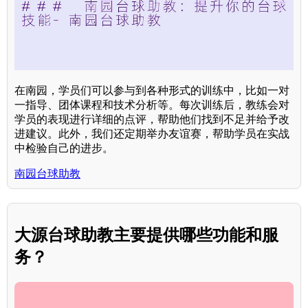
在南园，学员们可以参与到各种形式的训练中，比如一对
一指导、团体课程和技术分析等。每次训练后，教练会对
学员的表现进行详细的点评，帮助他们找到不足并给予改
进建议。此外，我们还定期举办友谊赛，帮助学员在实战
中检验自己的进步。
南园台球助教
大源台球助教主要提供哪些功能和服
务？