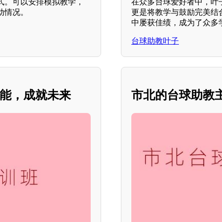
式。可以安排模拟教学，
在众多台球爱好者中，叶
动情况。
更是将教学与鼓励完美结
中屡获佳绩，成为了众多
台球助教叶子
技能，成就未来
市北的台球助教