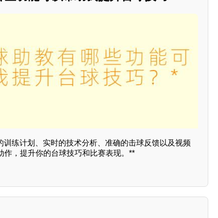
化的训练计划、实时的技术分析、准确的击球反馈以及视频
动作，提升你的台球技巧和比赛表现。**