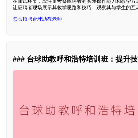
在面试环节，应注重考察应聘者的实际操作能力和教学方
让应聘者现场展示其教学思路和技巧，观察其与学生的互
怎么招聘台球助教老师
### 台球助教呼和浩特培训班：提升