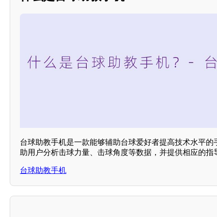
台球助教手机是一款能够辅助台球爱好者提高技术水平的
助用户分析击球力量、击球角度等数据，并提供相应的指
台球助教手机