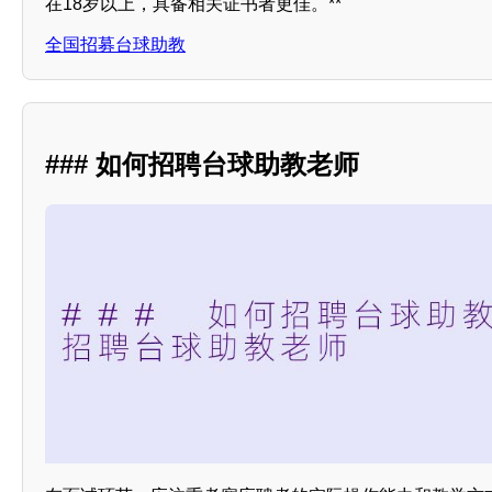
在18岁以上，具备相关证书者更佳。**
全国招募台球助教
### 如何招聘台球助教老师