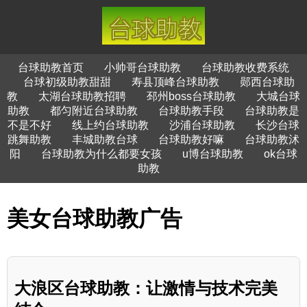
台球助教首页
小帅哥台球助教
台球助教收费系统
台球初级助教甜甜
寿县顶峰台球助教
郧西台球助
教
太湖台球助教招聘
邳州boss台球助教
大城台球
助教
都匀附近台球助教
台球助教手段
台球助教是
不是不好
线上约台球助教
沙浦台球助教
长沙台球
跳舞助教
丰城助教台球
台球助教好嘛
台球助教沭
阳
台球助教为什么都要女孩
u博台球助教
ok台球
助教
美女台球助教广告
大浪区台球助教：让激情与技术完美