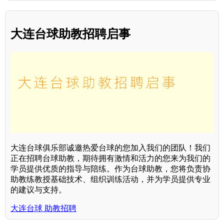
大连台球助教招聘启事
大连台球俱乐部诚邀热爱台球的您加入我们的团队！我们
正在招聘台球助教，期待拥有激情和活力的您来为我们的
学员提供优质的指导与陪练。作为台球助教，您将负责协
助教练教授基础技术、组织训练活动，并为学员提供专业
的建议与支持。
大连台球 助教招聘