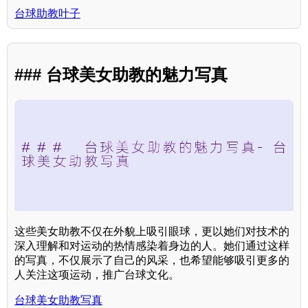
台球助教叶子
### 台球美女助教的魅力写真
这些美女助教不仅在外貌上吸引眼球，更以她们对技术的
深入理解和对运动的热情感染着身边的人。她们通过这样
的写真，不仅展示了自己的风采，也希望能够吸引更多的
人关注这项运动，推广台球文化。
台球美女助教写真