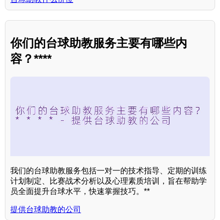
你们的台球助教服务主要有哪些内
容？****
我们的台球助教服务包括一对一的技术指导、定期的训练
计划制定、比赛战术分析以及心理素质培训，旨在帮助学
员全面提升台球水平，快速掌握技巧。**
提供台球助教的公司