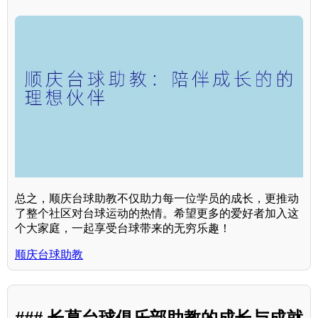
总之，顺庆台球助教不仅助力每一位学员的成长，更推动
了整个社区对台球运动的热情。希望更多的爱好者加入这
个大家庭，一起享受台球带来的无穷乐趣！
顺庆台球助教
### 长葛台球俱乐部助教的成长与成就