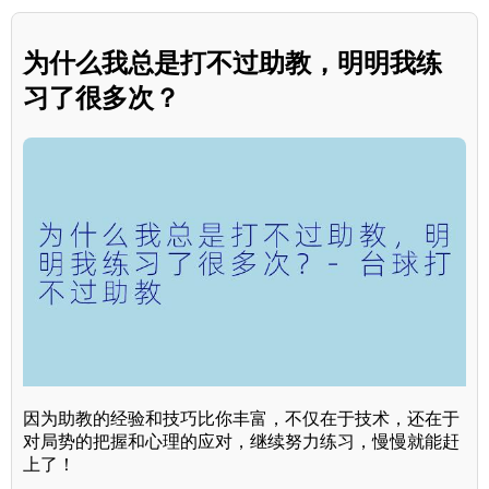
为什么我总是打不过助教，明明我练
习了很多次？
因为助教的经验和技巧比你丰富，不仅在于技术，还在于
对局势的把握和心理的应对，继续努力练习，慢慢就能赶
上了！