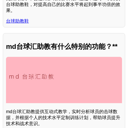
台球助教鞋，对提高自己的比赛水平将起到事半功倍的效
果。
台球助教鞋
md台球汇助教有什么特别的功能？**
md台球汇助教提供互动式教学，实时分析球员的击球数
据，并根据个人的技术水平定制训练计划，帮助球员提升
技术和战术意识。