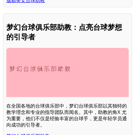
成都美女台球助教
梦幻台球俱乐部助教：点亮台球梦想
的引导者
在全国各地的台球俱乐部中，梦幻台球俱乐部以其独特的
教学理念和专业的指导团队而闻名。其中，助教的角X 尤
为重要，他们不仅是经验丰富的台球手，更是年轻学员通
向成功的引导者。