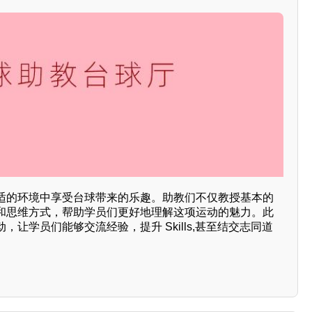
适的环境中享受台球带来的乐趣。助教们不仅教授基本的
和思维方式，帮助学员们更好地理解这项运动的魅力。此
让学员们能够交流经验，提升 Skills,甚至结交志同道