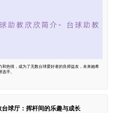
力和热情，成为了无数台球爱好者的良师益友，未来她希
球选手。
助教台球厅：挥杆间的乐趣与成长