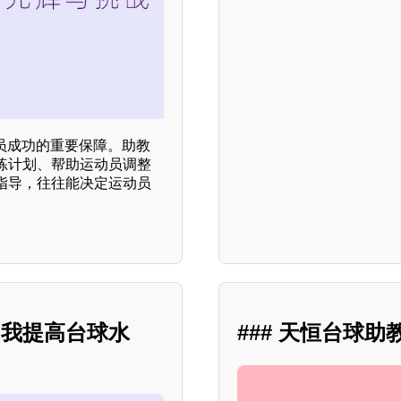
员成功的重要保障。助教
练计划、帮助运动员调整
指导，往往能决定运动员
助我提高台球水
### 天恒台球