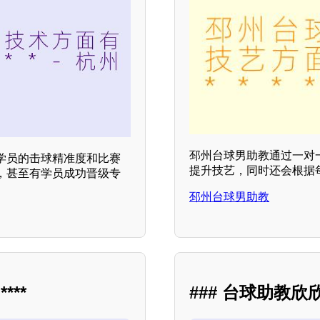
邳州台球男助教通过一对
学员的击球精准度和比赛
提升技艺，同时还会根据每
，甚至有学员成功晋级专
邳州台球男助教
**
### 台球助教欣