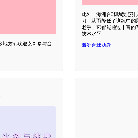
此外，海洲台球助教还引
习，从而降低了训练中的
老手，它都能通过丰富的
技术水平。
地方都欢迎女X 参与台
海洲台球助教
战