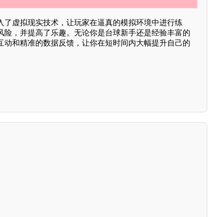
入了虚拟现实技术，让玩家在逼真的模拟环境中进行练
风险，并提高了乐趣。无论你是台球新手还是经验丰富的
互动和精准的数据反馈，让你在短时间内大幅提升自己的