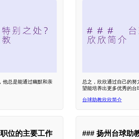
，他总是能通过幽默和亲
总之，欣欣通过自己的努
望能培养出更多优秀的台
台球助教欣欣简介
个职位的主要工作
### 扬州台球