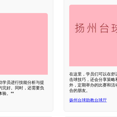
在这里，学员们可以在舒
击球技巧，还会分享策略
助学员进行技能分析与提
外，定期举办的比赛和活动，
的完好。同时，还需要负
合的朋友。
验。**
扬州台球助教台球厅