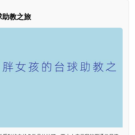
台球助教之旅