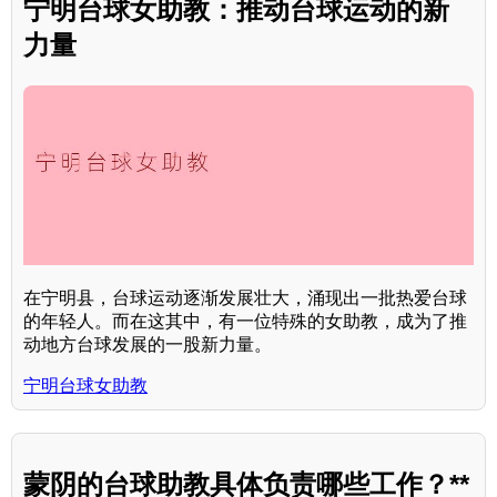
宁明台球女助教：推动台球运动的新
力量
在宁明县，台球运动逐渐发展壮大，涌现出一批热爱台球
的年轻人。而在这其中，有一位特殊的女助教，成为了推
动地方台球发展的一股新力量。
宁明台球女助教
蒙阴的台球助教具体负责哪些工作？**