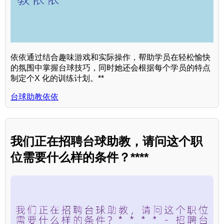
依依通过结合趣味游戏和实际操作，帮助学员在轻松愉快
的氛围中掌握台球技巧，同时她还会根据每个学员的特点
制定个X 化的训练计划。**
台球助教依依
我们正在招聘台球助教，请问这个职
位需要什么样的条件？****