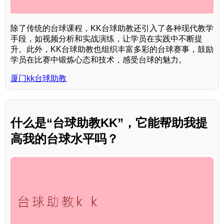
除了传统的台球课程，KK台球助教还引入了各种现代教学
手段，如视频分析和实战演练，让学员在实践中不断提
升。此外，KK台球助教也组织丰富多彩的台球赛事，鼓励
学员在比赛中锻炼心态和技术，感受台球的魅力。
厦门kk台球助教
什么是“台球助教KK”，它能帮助我提
高我的台球水平吗？