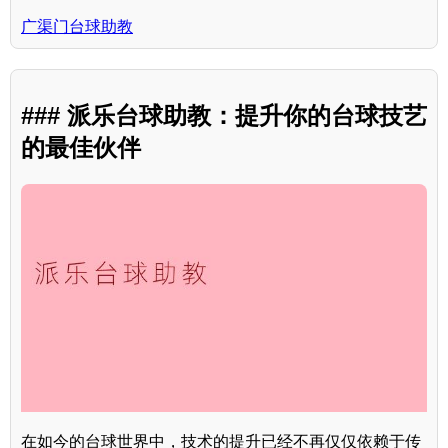
广渠门台球助教
### 派乐台球助教：提升你的台球技艺
的最佳伙伴
在如今的台球世界中，技术的提升已经不再仅仅依赖于传