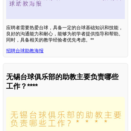
应聘者需要热爱台球，具备一定的台球基础知识和技能，
良好的沟通能力和耐心，能够为初学者提供指导和帮助。
同时，具备相关的教学经验者优先考虑。**
招聘台球助教海报
无锡台球俱乐部的助教主要负责哪些
工作？****