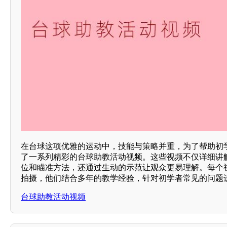
在台球这项优雅的运动中，技能与策略并重，为了帮助初
了一系列精彩的台球助教活动视频。这些视频不仅详细讲
位和瞄准方法，还通过生动的示范让观众更易理解。每个
拍摄，他们结合多年的教学经验，针对初学者常见的问题
台球助教活动视频