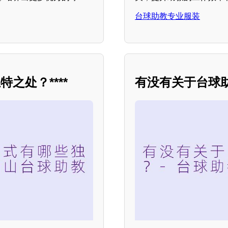
台球助教专业服装
之处？****
有没有关于台球