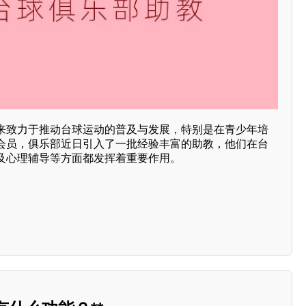
来致力于推动台球运动的普及与发展，特别是在青少年培
会员，俱乐部近日引入了一批经验丰富的助教，他们在台
及心理辅导等方面都发挥着重要作用。