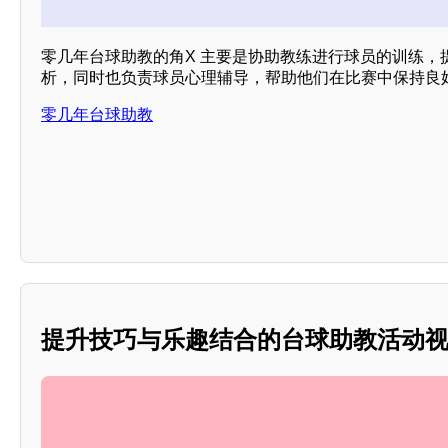
零几年台球助教的角X 主要是协助教练进行球员的训练，
析，同时也负责球员心理辅导，帮助他们在比赛中保持良
零几年台球助教
提升技巧与乐趣结合的台球助教活动