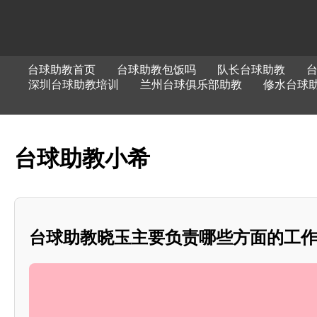
台球助教首页
台球助教包饭吗
队长台球助教
深圳台球助教培训
兰州台球俱乐部助教
修水台球
台球助教小希
台球助教晓玉主要负责哪些方面的工作？*