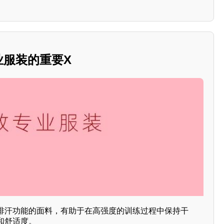
专业服装的重要X
排汗功能的面料，有助于在高强度的训练过程中保持干
和舒适度。