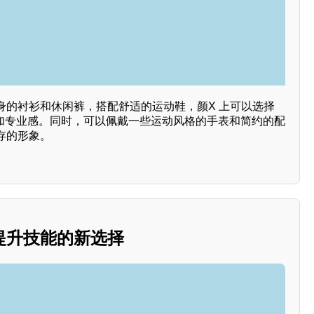
身的衬衫和休闲裤，搭配舒适的运动鞋，颜X 上可以选择
增加专业感。同时，可以佩戴一些运动风格的手表和简约的配
存的形象。
提升技能的新选择