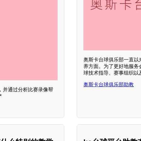
奥斯卡台球俱乐部一直以
养方面。为了更好地服务
球技术指导、赛事组织以
奥斯卡台球俱乐部助教
，并通过分析比赛录像帮
*