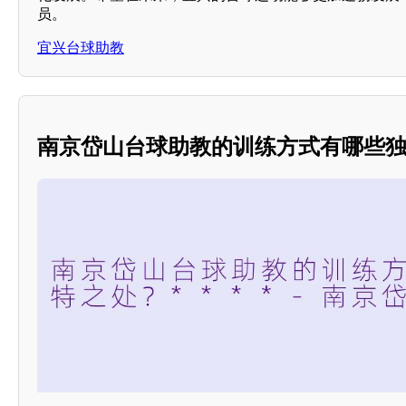
员。
宜兴台球助教
南京岱山台球助教的训练方式有哪些独特