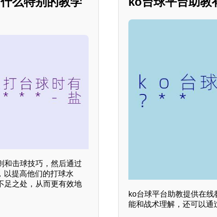
有什么特别的教学
ko台球平台助教
则和击球技巧，然后通过
，以提高他们的打球水
不足之处，从而更有效地
ko台球平台助教提供在
能和战术理解，还可以通