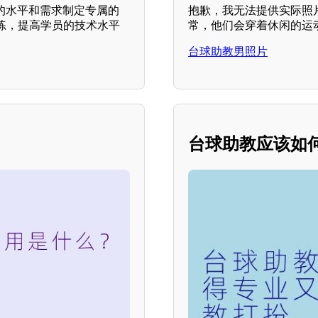
的水平和需求制定专属的
抱歉，我无法提供实际照
练，提高学员的技术水平
常，他们会穿着休闲的运
台球助教男照片
台球助教应该如