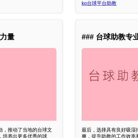
ko台球平台助教
新力量
### 台球助教
动，推动了当地的台球文
最后，选择具有良好吸湿
，培养出更多优秀的球
爽，提升助教的工作效率