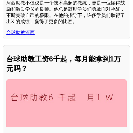
河西助教不仅仅是一个技术高超的教练，更是一位懂得鼓
励和激励学员的良师。他总是鼓励学员们勇敢面对挑战，
不断突破自己的极限。在他的指导下，许多学员们取得了
出X 的成绩，赢得了更多的比赛。
台球助教河西
台球助教工资6千起，每月能拿到1万
元吗？