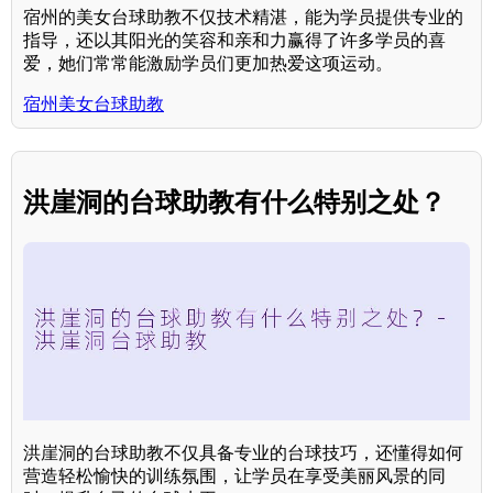
宿州的美女台球助教不仅技术精湛，能为学员提供专业的
指导，还以其阳光的笑容和亲和力赢得了许多学员的喜
爱，她们常常能激励学员们更加热爱这项运动。
宿州美女台球助教
洪崖洞的台球助教有什么特别之处？
洪崖洞的台球助教不仅具备专业的台球技巧，还懂得如何
营造轻松愉快的训练氛围，让学员在享受美丽风景的同