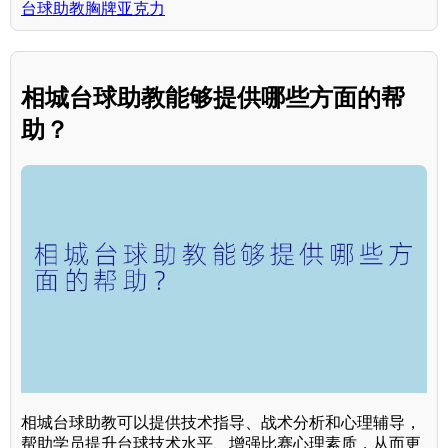
台球助教胸牌亚克力
相城台球助教能够提供哪些方面的帮
助？
相城台球助教可以提供技术指导、战术分析和心理辅导，
帮助学员提升台球技术水平、增强比赛心理素质，从而更