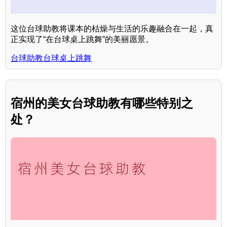
这位台球助教将课本的枯燥与生活的乐趣融合在一起，真
正实现了“在台球桌上跳舞”的美丽愿景。
台球助教台球桌上跳舞
宿州的美女台球助教有哪些特别之
处？