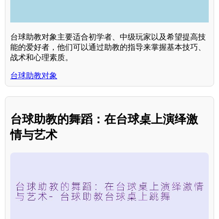
台球助教对象主要适合初学者、中级玩家以及希望提高技
能的爱好者，他们可以通过助教的指导来掌握基本技巧、
战术和心理素质。
台球助教对象
台球助教的舞蹈：在台球桌上演绎激
情与艺术