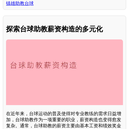
镇雄助教台球
探索台球助教薪资构造的多元化
在近年来，台球运动的普及使得对专业教练的需求日益增
加，台球助教作为一项重要的职业，薪资构造也变得愈发
复杂。通常，台球助教的薪资主要由基本工资和绩效奖金