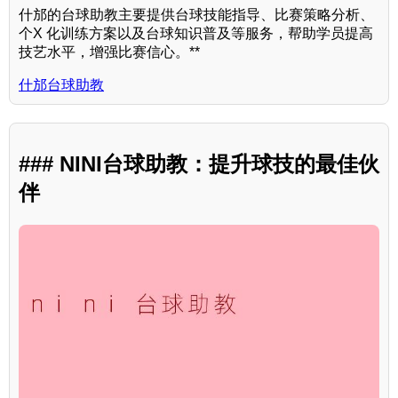
什邡的台球助教主要提供台球技能指导、比赛策略分析、
个X 化训练方案以及台球知识普及等服务，帮助学员提高
技艺水平，增强比赛信心。**
什邡台球助教
### NINI台球助教：提升球技的最佳伙
伴