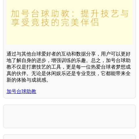
通过与其他台球爱好者的互动和数据分享，用户可以更好
地了解自身的进步，增强训练的乐趣。总之，加号台球助
教不仅是打磨技艺的工具，更是每一位热爱台球者梦想成
真的伙伴。无论是休闲娱乐还是专业竞技，它都能带来全
新的体验与成就感。
加号台球助教