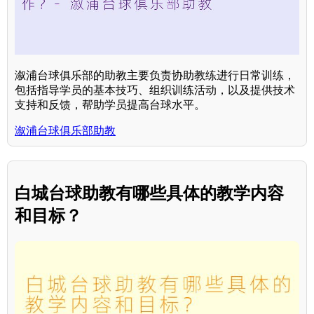
溆浦台球俱乐部的助教主要负责协助教练进行日常训练，
包括指导学员的基本技巧、组织训练活动，以及提供技术
支持和反馈，帮助学员提高台球水平。
溆浦台球俱乐部助教
白城台球助教有哪些具体的教学内容
和目标？