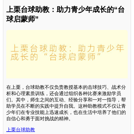
上栗台球助教：助力青少年成长的“台
球启蒙师”
在上栗，台球助教不仅负责教授基本的击球技巧、战术分
析和心理素质训练，还会通过组织各种比赛来激励学员
们。其中，师生之间的互动、经验分享和一对一指导，帮
助学员在不断的实践中提升自我。这种助教模式不仅让青
少年们在专业技能上迅速成长，也在生活中培养了他们的
自信心和勇于面对挑战的精神。
上栗台球助教