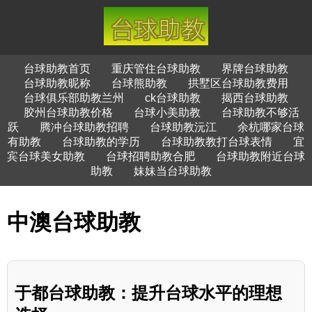
台球助教首页
重庆管住台球助教
界牌台球助教
台球助教昵称
台球熊助教
拱墅区台球助教费用
台球俱乐部助教兰州
ck台球助教
揭西台球助教
胶州台球助教价格
台球小美助教
台球助教不够活
跃
腾冲台球助教招聘
台球助教沅江
余杭哪家台球
有助教
台球助教的学历
台球助教教打台球表情
宜
宾台球美女助教
台球招聘助教合肥
台球助教附近台球
助教
妹妹当台球助教
中澳台球助教
于都台球助教：提升台球水平的理想