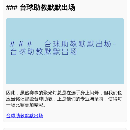
### 台球助教默默出场
因此，虽然赛事的聚光灯总是在选手身上闪烁，但我们也
应当铭记那些台球助教，正是他们的专业与坚持，使得每
一场比赛更加精彩。
台球助教默默出场