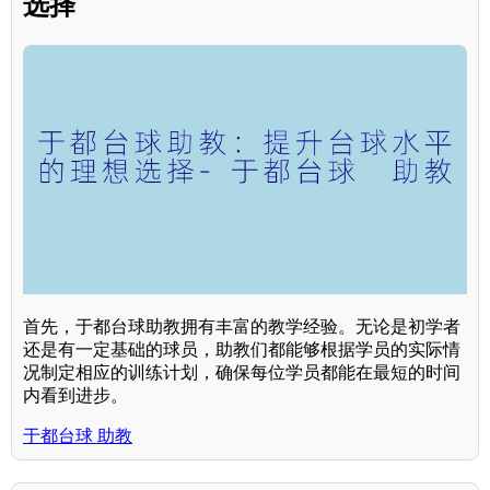
选择
首先，于都台球助教拥有丰富的教学经验。无论是初学者
还是有一定基础的球员，助教们都能够根据学员的实际情
况制定相应的训练计划，确保每位学员都能在最短的时间
内看到进步。
于都台球 助教