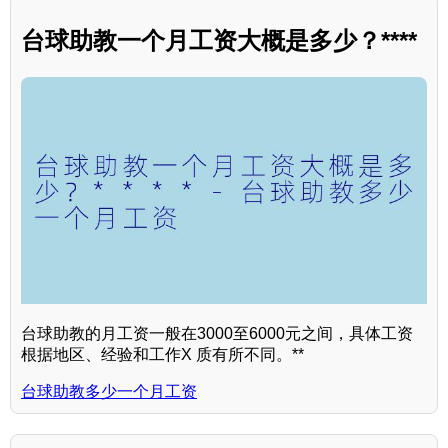
台球助教一个月工资大概是多少？****
台球助教的月工资一般在3000至6000元之间，具体工资
根据地区、经验和工作X 质有所不同。**
台球助教多少一个月工资