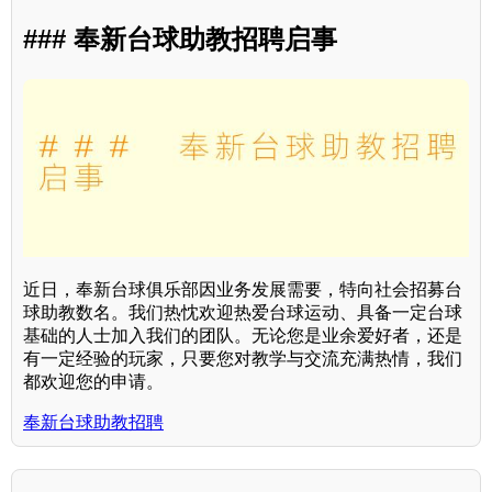
### 奉新台球助教招聘启事
近日，奉新台球俱乐部因业务发展需要，特向社会招募台
球助教数名。我们热忱欢迎热爱台球运动、具备一定台球
基础的人士加入我们的团队。无论您是业余爱好者，还是
有一定经验的玩家，只要您对教学与交流充满热情，我们
都欢迎您的申请。
奉新台球助教招聘