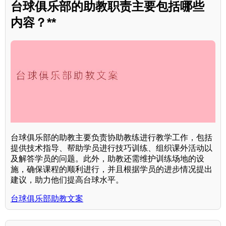
台球俱乐部的助教职责主要包括哪些
内容？**
台球俱乐部的助教主要负责协助教练进行教学工作，包括
提供技术指导、帮助学员进行技巧训练、组织课外活动以
及解答学员的问题。此外，助教还需维护训练场地的设
施，确保课程的顺利进行，并且根据学员的进步情况提出
建议，助力他们提高台球水平。
台球俱乐部助教文案