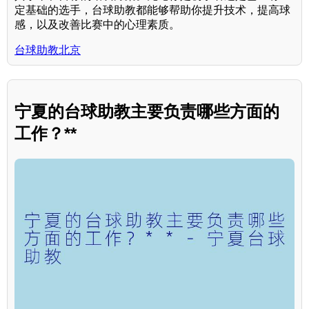
定基础的选手，台球助教都能够帮助你提升技术，提高球
感，以及改善比赛中的心理素质。
台球助教北京
宁夏的台球助教主要负责哪些方面的
工作？**