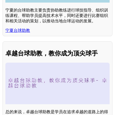
宁夏的台球助教主要负责协助教练进行球技指导、组织训
练课程、帮助学员提高技术水平，同时还要进行比赛组织
和相关活动的策划，以推动当地台球运动的发展。
宁夏台球助教
卓越台球助教，教你成为顶尖球手
总的来说，卓越台球助教是学员在追求卓越的道路上的得