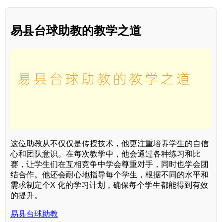
易县台球助教的教学之道
这位助教从不仅仅是传授技术，他更注重培养学生的自信
心和团队意识。在每次教学中，他会通过各种练习和比
赛，让学生们在互相竞争中学会尊重对手，同时也学会团
结合作。他还会耐心地指导每个学生，根据不同的水平和
需求制定个X 化的学习计划，确保每个学生都能得到有效
的提升。
易县台球助教