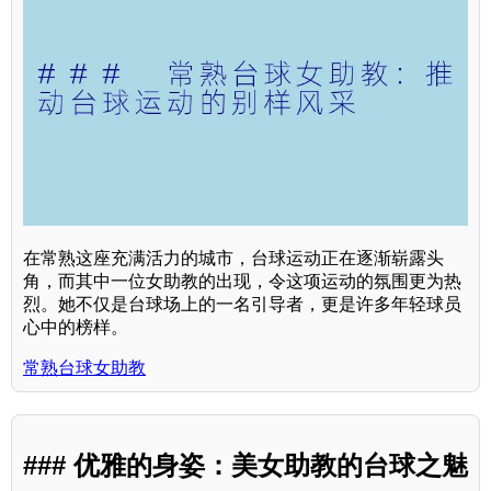
在常熟这座充满活力的城市，台球运动正在逐渐崭露头
角，而其中一位女助教的出现，令这项运动的氛围更为热
烈。她不仅是台球场上的一名引导者，更是许多年轻球员
心中的榜样。
常熟台球女助教
### 优雅的身姿：美女助教的台球之魅