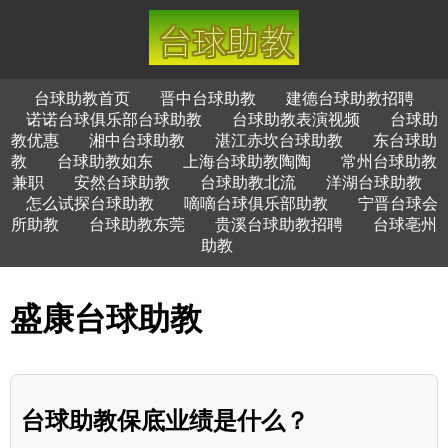
台球助教首页
晋中台球助教
建德台球助教招聘
诺诺台球俱乐部台球助教
台球助教表演视频
台球助
教优惠
湘中台球助教
湛江赤坎台球助教
东台球助
教
台球助教如东
上海台球助教陶陶
常州台球助教
兼职
安然台球助教
台球助教北流
洋湖台球助教
怎么试探台球助教
嘀嘀台球俱乐部助教
宁晋台球会
所助教
台球助教东莞
贵溪台球助教招聘
台球亳州
助教
盛康台球助教
台球助教保底业绩是什么？