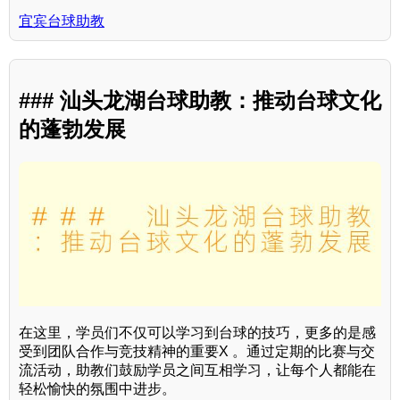
宜宾台球助教
### 汕头龙湖台球助教：推动台球文化
的蓬勃发展
在这里，学员们不仅可以学习到台球的技巧，更多的是感
受到团队合作与竞技精神的重要X 。通过定期的比赛与交
流活动，助教们鼓励学员之间互相学习，让每个人都能在
轻松愉快的氛围中进步。