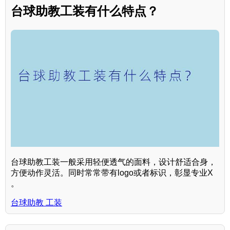
台球助教工装有什么特点？
台球助教工装一般采用轻便透气的面料，设计舒适合身，
方便动作灵活。同时常常带有logo或者标识，彰显专业X
。
台球助教 工装