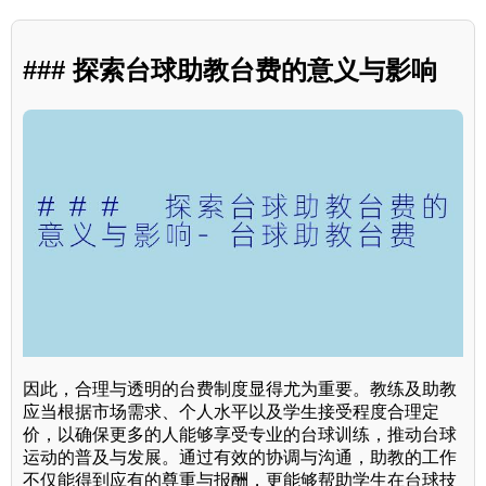
### 探索台球助教台费的意义与影响
因此，合理与透明的台费制度显得尤为重要。教练及助教
应当根据市场需求、个人水平以及学生接受程度合理定
价，以确保更多的人能够享受专业的台球训练，推动台球
运动的普及与发展。通过有效的协调与沟通，助教的工作
不仅能得到应有的尊重与报酬，更能够帮助学生在台球技