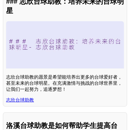
### 志欣台球助教：培养未来的台球明
星
志欣台球助教的愿景是希望能培养出更多的台球爱好者，
甚至未来的台球明星。在充满激情与挑战的台球世界里，
让我们一起努力，追逐梦想！
志欣台球助教
洛溪台球助教是如何帮助学生提高台