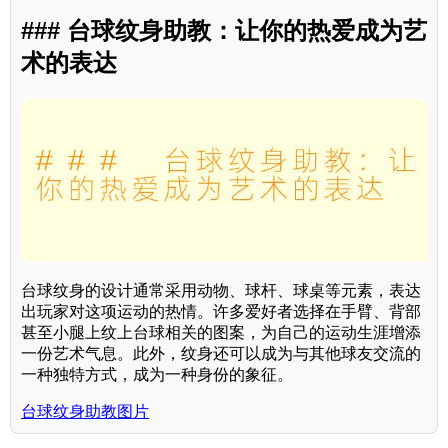
### 台球纹身助教：让你的热爱成为艺
术的表达
台球纹身的设计通常采用动物、球杆、球桌等元素，表达
出玩家对这项运动的热情。许多爱好者选择在手臂、背部
甚至小腿上纹上台球相关的图案，为自己的运动生涯增添
一份艺术气息。此外，纹身还可以成为与其他球友交流的
一种独特方式，成为一种身份的象征。
台球纹身助教图片