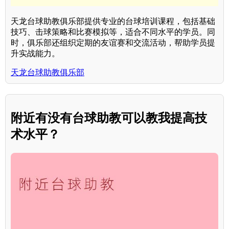
天龙台球助教俱乐部提供专业的台球培训课程，包括基础
技巧、击球策略和比赛模拟等，适合不同水平的学员。同
时，俱乐部还组织定期的友谊赛和交流活动，帮助学员提
升实战能力。
天龙台球助教俱乐部
附近有没有台球助教可以教我提高技
术水平？