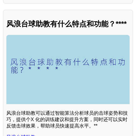
风浪台球助教有什么特点和功能？****
风浪台球助教可以通过智能算法分析球员的击球姿势和技
巧，提供个X 化的训练建议和提升方案，同时还可以实时
反馈击球效果，帮助球员快速提高水平。**