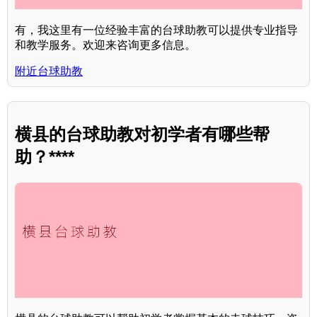
有，我这里有一位经验丰富的台球助教可以提供专业指导
和教学服务。欢迎来咨询更多信息。
附近台球助教
横县的台球助教对初学者有哪些帮
助？****