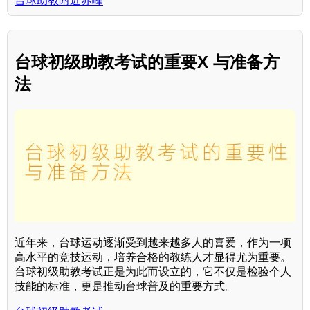
台球助教附近赤峰
台球初级助教考试的重要X 与准备方
法
近年来，台球运动逐渐受到越来越多人的喜爱，作为一项
高水平的竞技运动，培养合格的教练人才显得尤为重要。
台球初级助教考试正是为此而设立的，它不仅是检验个人
技能的标准，更是推动台球普及的重要方式。