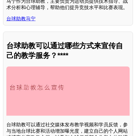
马宁作为台球助教，主要负责为运动员提供技术指导、战
术分析和心理辅导，帮助他们提升竞技水平和比赛表现。
台球助教马宁
台球助教可以通过哪些方式来宣传自
己的教学服务？****
台球助教可以通过社交媒体发布教学视频和学员反馈，参
与当地台球比赛和活动增加曝光度，建立自己的个人网站