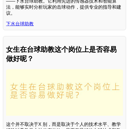
——下水台球助教。它利用先进的传感器技术和智能算
法，能够实时分析玩家的击球动作，提供专业的指导和建
议。
下水台球助教
女生在台球助教这个岗位上是否容易
做好呢？
这个并不取决于X 别，而是取决于个人的技术水平、教学