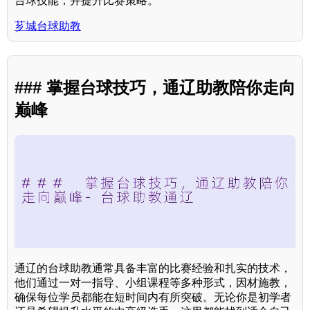
台球技能，并提升比赛策略。
芗城台球助教
### 掌握台球技巧，通辽助教陪你走向
巅峰
通辽的台球助教通常具备丰富的比赛经验和扎实的技术，
他们通过一对一指导、小组课程等多种形式，因材施教，
确保每位学员都能在短时间内有所突破。无论你是初学者