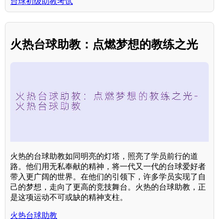
台球初级助教考试
火热台球助教：点燃梦想的教练之光
火热的台球助教如同明亮的灯塔，照亮了学员前行的道
路。他们用无私奉献的精神，将一代又一代的台球爱好者
带入更广阔的世界。在他们的引领下，许多学员实现了自
己的梦想，走向了更高的竞技舞台。火热的台球助教，正
是这项运动不可或缺的精神支柱。
火热台球助教