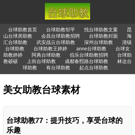
台球助教首页
台球助教邹平
找台球助教文案
昆
山台球房助教
会昌台球助教招聘
台球助教封面
海
汇台球助教
武安战云台球助教
深州台球助教
清镇
台球助教
台球助教王婷婷
anne台球助教
台球女
助教婷婷
阿典台球助教
伯乐台球助教招聘
台球助
教硕硕
上街台球助教
成都春熙路台球助教
林达台
球助教
有台球助教
起点台球助教
美女助教台球素材
台球助教77：提升技巧，享受台球的
乐趣