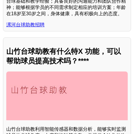
台球基础和教学经验；具备良好的沟通能力和团队合作精
神；能够根据学员的不同需求制定相应的培训方案；年龄
在18岁至30岁之间，身体健康，具有积极向上的态度。
漯河台球助教招聘
山竹台球助教有什么特X 功能，可以
帮助球员提高技术吗？****
山竹台球助教利用智能传感器和数据分析，能够实时监测