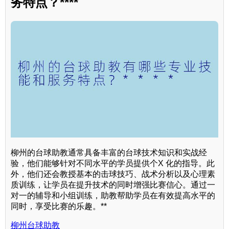
务特点？****
柳州的台球助教通常具备丰富的台球技术知识和实战经
验，他们能够针对不同水平的学员提供个X 化的指导。此
外，他们还会教授基本的击球技巧、战术分析以及心理素
质训练，让学员在提升技术的同时增强比赛信心。通过一
对一的辅导和小组训练，助教帮助学员在有效提高水平的
同时，享受比赛的乐趣。**
柳州台球助教