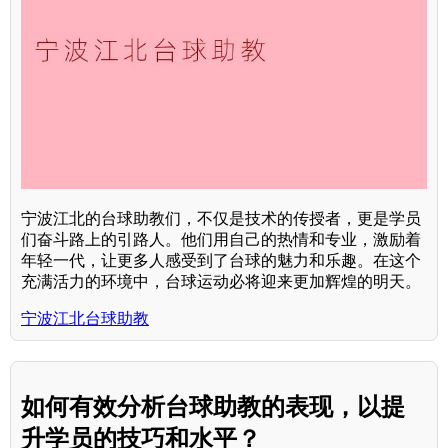
宁波江北的台球助教们，不仅是技术的传授者，更是学员
们奋斗路上的引路人。他们用自己的热情和专业，激励着
年轻一代，让更多人感受到了台球的魅力和乐趣。在这个
充满活力的环境中，台球运动必将迎来更加辉煌的明天。
宁波江北台球助教
如何有效分析台球助教的表现，以提
升学员的技巧和水平？