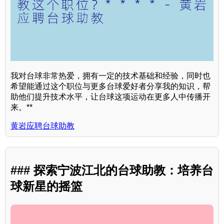
我对台球非常热爱，拥有一定的技术基础和经验，同时也
希望能通过这个职位与更多台球爱好者分享我的知识，帮
助他们提升技术水平，让台球这项运动在更多人中传播开
来。**
黄岩应聘台球助教
### 探索宁波江北的台球助教：培养台
球新星的摇篮