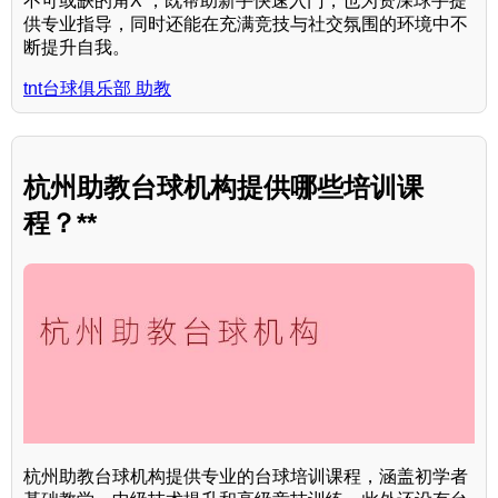
不可或缺的角X ，既帮助新手快速入门，也为资深球手提
供专业指导，同时还能在充满竞技与社交氛围的环境中不
断提升自我。
tnt台球俱乐部 助教
杭州助教台球机构提供哪些培训课
程？**
杭州助教台球机构提供专业的台球培训课程，涵盖初学者