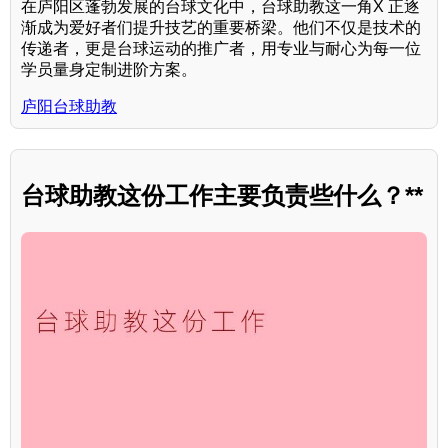
在庐阳区蓬勃发展的台球文化中，台球助教这一角X 正逐
渐成为爱好者们提升技艺的重要桥梁。他们不仅是技术的
传递者，更是台球运动的推广者，用专业与耐心为每一位
学员量身定制进阶方案。
庐阳台球助教
台球助教这份工作主要负责些什么？**