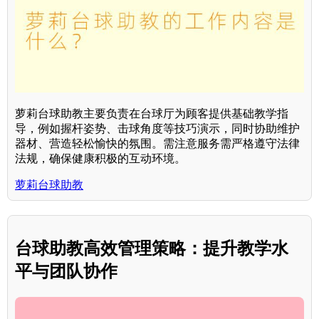
萝莉台球助教主要负责在台球厅为顾客提供基础教学指
导，例如握杆姿势、击球角度等技巧演示，同时协助维护
器材、营造轻松愉快的氛围。需注意服务需严格遵守法律
法规，确保健康积极的互动环境。
萝莉台球助教
台球助教高效管理策略：提升教学水
平与团队协作