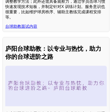
调整教学方法；此外还需具备观察力，通过学员击球习惯
快速发现技术短板，并制定针对X 训练计划。服务意识也
很重要，比如维护球房秩序、辅助主教练完成课程安排
等。
台球助教面试内容
庐阳台球助教：以专业与热忱，助力
你的台球进阶之路