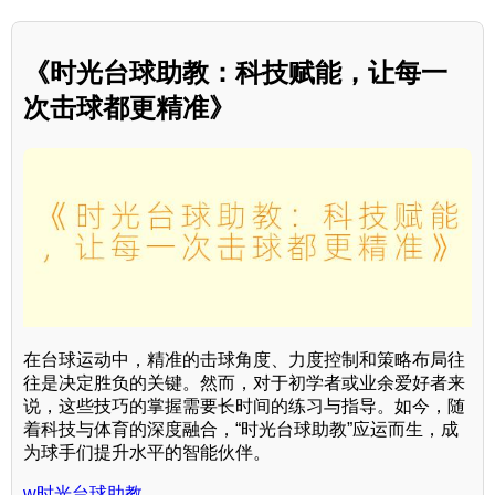
《时光台球助教：科技赋能，让每一
次击球都更精准》
在台球运动中，精准的击球角度、力度控制和策略布局往
往是决定胜负的关键。然而，对于初学者或业余爱好者来
说，这些技巧的掌握需要长时间的练习与指导。如今，随
着科技与体育的深度融合，“时光台球助教”应运而生，成
为球手们提升水平的智能伙伴。
w时光台球助教