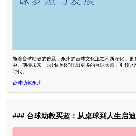
随着台球助教的普及，永州的台球文化正在不断深化，更
中。期待未来，永州能够涌现出更多的台球大师，引领这
时代。
台球助教永州
### 台球助教买超：从桌球到人生启迪