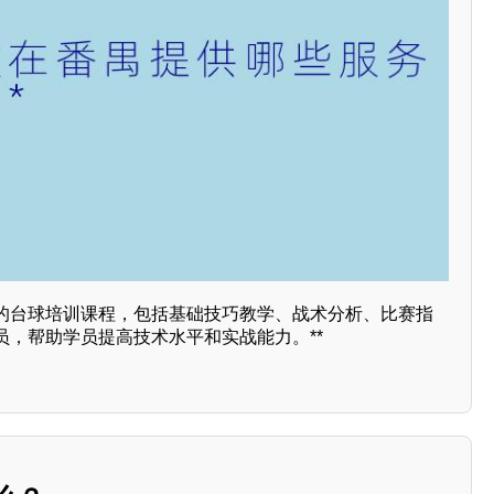
的台球培训课程，包括基础技巧教学、战术分析、比赛指
员，帮助学员提高技术水平和实战能力。**