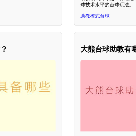
球技术水平的台球玩法。
助教模式台球
质？
大熊台球助教有哪