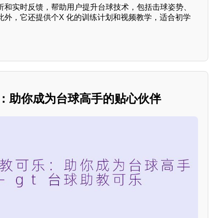
析和实时反馈，帮助用户提升台球技术，包括击球姿势、
此外，它还提供个X 化的训练计划和视频教学，适合初学
乐：助你成为台球高手的贴心伙伴