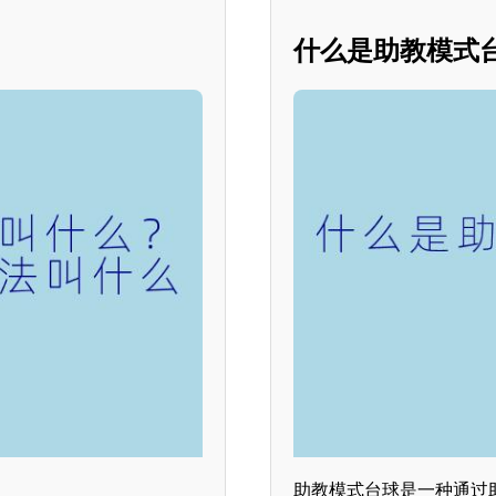
什么是助教模式
助教模式台球是一种通过