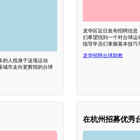
龙华区近日发布招聘信息
们希望找到一个对台球运
指导学员们掌握基本技巧
龙华招聘台球助教
多的人投身于这项运动
座城市走向更辉煌的台球
在杭州招募优秀