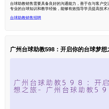
台球助教销售需要具备良好的沟通能力，善于在与客户交
专业的台球知识和教学经验，能够有效指导学员提高技术
台球助教销售招聘
广州台球助教598：开启你的台球梦想