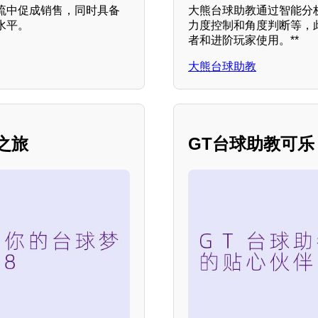
流中促成销售，同时具备
大熊台球助教通过智能分
水平。
力度控制和角度判断等，
者和进阶玩家使用。**
大熊台球助教
之旅
GT台球助教可