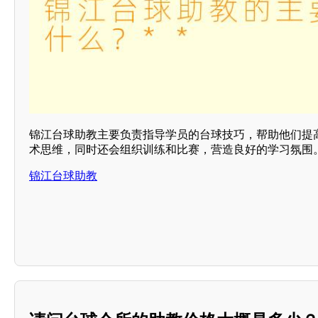
锦江台球助教主要负责指导学员的台球技巧，帮助他们提高
术思维，同时还会组织训练和比赛，营造良好的学习氛围
锦江台球助教