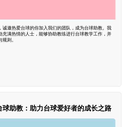
，诚邀热爱台球的你加入我们的团队，成为台球助教。我
动充满热情的人士，能够协助教练进行台球教学工作，并
与规则。
台球助教：助力台球爱好者的成长之路