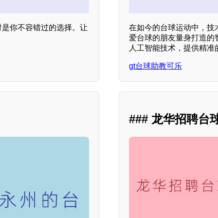
对是你不容错过的选择。让
在如今的台球运动中，技
爱台球的朋友量身打造的
人工智能技术，提供精准
gt台球助教可乐
### 龙华招聘