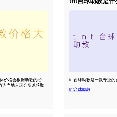
？
tnt台球助教是什
具体价格会根据助教的经
tnt台球助教是一款专业
咨询当地台球会所以获取
tnt台球助教