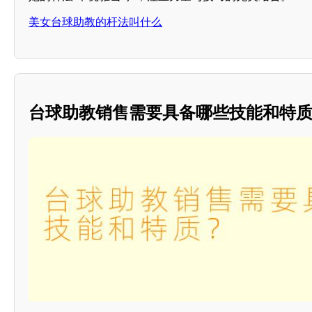
美女台球助教的杆法叫什么
台球助教销售需要具备哪些技能和特