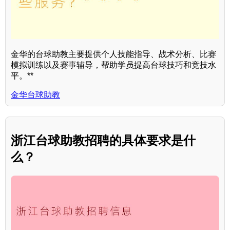
金华的台球助教主要提供个人技能指导、战术分析、比赛
模拟训练以及赛事辅导，帮助学员提高台球技巧和竞技水
平。**
金华台球助教
浙江台球助教招聘的具体要求是什
么？