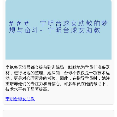
李艳每天清晨都会提前到训练场，默默地为学员们准备器
材，进行场地的整理。她深知，台球不仅仅是一项技术运
动，更是对心理素质的考验。因此，在指导学员时，她注
重培养他们的专注力和自信心。许多学员在她的帮助下，
技术水平有了显著提高。
宁明台球女助教