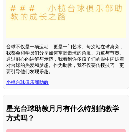
台球不仅是一项运动，更是一门艺术。每次站在球桌旁，
我都会和学员们分享如何掌握击球的角度、力道与节奏。
通过耐心的讲解与示范，我看到许多孩子们的眼中闪烁着
对台球的热爱和梦想。作为助教，我不仅要传授技巧，更
要引导他们发现乐趣。
小榄台球俱乐部助教
星光台球助教月月有什么特别的教学
方式吗？