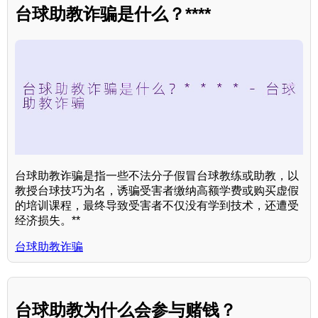
台球助教诈骗是什么？****
台球助教诈骗是指一些不法分子假冒台球教练或助教，以
教授台球技巧为名，诱骗受害者缴纳高额学费或购买虚假
的培训课程，最终导致受害者不仅没有学到技术，还遭受
经济损失。**
台球助教诈骗
台球助教为什么会参与赌钱？