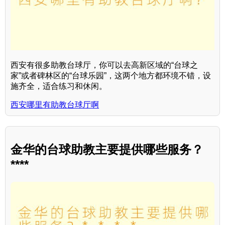
西安有很多助教台球厅，你可以去高新区域的“台球之
家”或者碑林区的“台球乐园”，这两个地方都环境不错，设
施齐全，适合练习和休闲。
西安哪里有助教台球厅啊
金华的台球助教主要提供哪些服务？
****