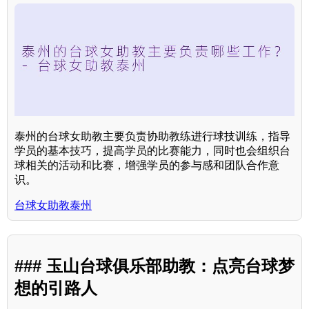
泰州的台球女助教主要负责协助教练进行球技训练，指导
学员的基本技巧，提高学员的比赛能力，同时也会组织台
球相关的活动和比赛，增强学员的参与感和团队合作意
识。
台球女助教泰州
### 玉山台球俱乐部助教：点亮台球梦
想的引路人