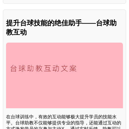
提升台球技能的绝佳助手——台球助
教互动
在台球训练中，有效的互动能够极大提升学员的技能水
平。台球助教不仅能够提供专业的指导，还能通过互动的
方式激发学员的兴趣与主动X 。通过实时反馈，助教可以