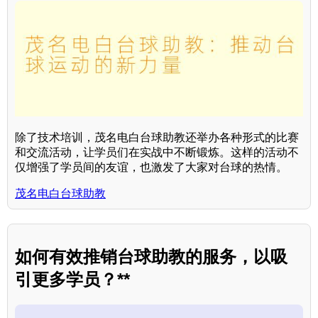
除了技术培训，茂名电白台球助教还举办各种形式的比赛
和交流活动，让学员们在实战中不断锻炼。这样的活动不
仅增强了学员间的友谊，也激发了大家对台球的热情。
茂名电白台球助教
如何有效推销台球助教的服务，以吸
引更多学员？**