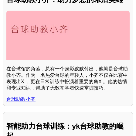
在台球馆的角落，总有一个身影默默付出，他就是台球助
教小齐。作为一名热爱台球的年轻人，小齐不仅在比赛中
表现出X ，更在日常训练中扮演着重要的角X 。他的热情
和专业知识，帮助了无数初学者快速掌握技巧。
台球助教小齐
智能助力台球训练：yk台球助教的崛
起