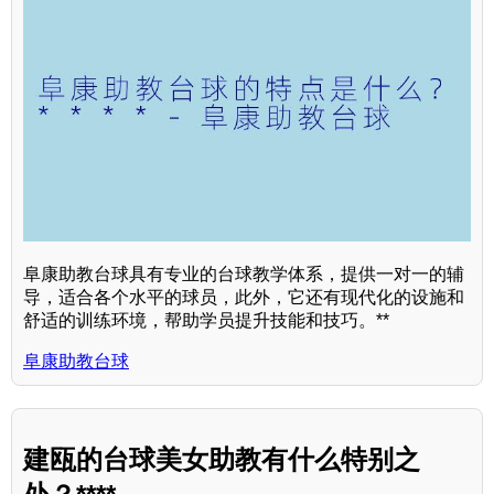
阜康助教台球具有专业的台球教学体系，提供一对一的辅
导，适合各个水平的球员，此外，它还有现代化的设施和
舒适的训练环境，帮助学员提升技能和技巧。**
阜康助教台球
建瓯的台球美女助教有什么特别之