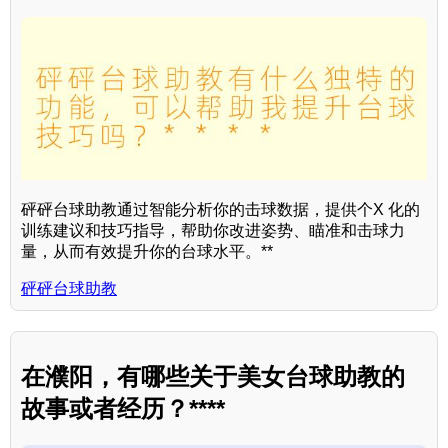
砰砰台球助教通过智能分析你的击球数据，提供个X 化的
训练建议和技巧指导，帮助你改进姿势、瞄准和击球力
量，从而有效提升你的台球水平。**
砰砰台球助教
在濮阳，有哪些关于美女台球助教的
故事或者经历？****