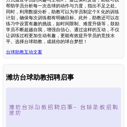
帮助学员分析每一次击球的动作与力度，指出不足之处。
同时，利用数据分析，助教可以为学员制定个X 化的训练
计划，确保每次训练都有明确目标。此外，助教还可以在
练习中设置有趣的挑战，如时间限制、难度升级等，鼓励
学员不断超越自我，增强自信心。通过这样的互动，不仅
让训练过程更加生动有趣，更能有效提升学员的竞技水
平。选择台球助教，成就你的球台梦想！
台球助教互动文案
潍坊台球助教招聘启事