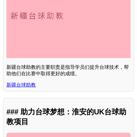
新疆台球助教的主要职责是指导学员们提升台球技术，帮
助他们在比赛中取得更好的成绩。
新疆台球助教
### 助力台球梦想：淮安的UK台球助
教项目