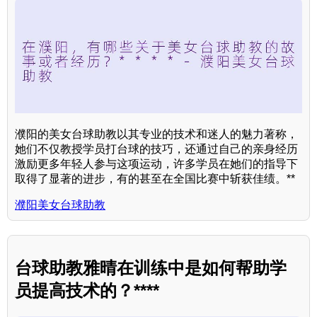
濮阳的美女台球助教以其专业的技术和迷人的魅力著称，
她们不仅教授学员打台球的技巧，还通过自己的亲身经历
激励更多年轻人参与这项运动，许多学员在她们的指导下
取得了显著的进步，有的甚至在全国比赛中斩获佳绩。**
濮阳美女台球助教
台球助教雅晴在训练中是如何帮助学
员提高技术的？****