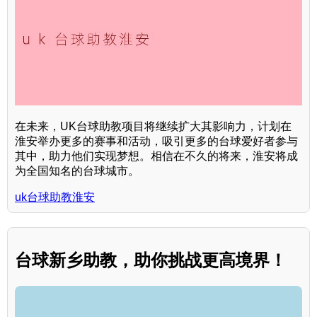
在未来，UK台球助教项目将继续扩大其影响力，计划在
淮安举办更多的赛事和活动，吸引更多的台球爱好者参与
其中，助力他们实现梦想。相信在不久的将来，淮安将成
为全国知名的台球城市。
uk台球助教淮安
台球新乡助教，助你挑战更高境界！