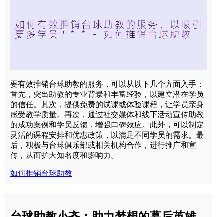
要有效推销台球助教的服务，可以从以下几个方面入手：
首先，突出助教的专业背景和丰富经验，以建立潜在学员
的信任。其次，提供免费的试课或体验课程，让学员亲身
感受教学质量。再次，通过社交媒体和线下活动宣传助教
的成功案例和学员反馈，增强口碑效应。此外，可以制定
灵活的课程安排和优惠政策，以满足不同学员的需求。最
后，积极与台球俱乐部或相关机构合作，进行推广和宣
传，从而扩大知名度和影响力。
如何推销台球助教
台球助教小齐：助力梦想的幕后英雄