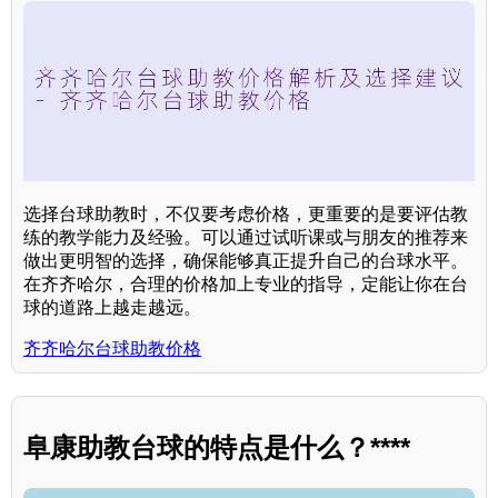
选择台球助教时，不仅要考虑价格，更重要的是要评估教
练的教学能力及经验。可以通过试听课或与朋友的推荐来
做出更明智的选择，确保能够真正提升自己的台球水平。
在齐齐哈尔，合理的价格加上专业的指导，定能让你在台
球的道路上越走越远。
齐齐哈尔台球助教价格
阜康助教台球的特点是什么？****