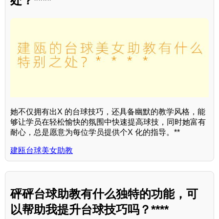
处？****
她不仅拥有出X 的台球技巧，还具备幽默的教学风格，能
够让学员在轻松愉快的氛围中快速提高球技，同时她富有
耐心，总是愿意为每位学员提供个X 化的指导。**
建瓯台球美女助教
砰砰台球助教有什么独特的功能，可
以帮助我提升台球技巧吗？****