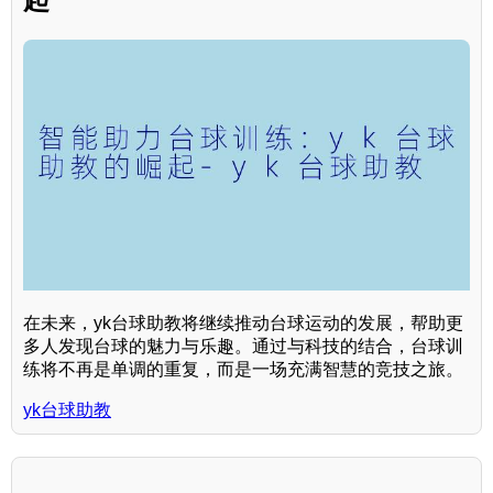
在未来，yk台球助教将继续推动台球运动的发展，帮助更
多人发现台球的魅力与乐趣。通过与科技的结合，台球训
练将不再是单调的重复，而是一场充满智慧的竞技之旅。
yk台球助教