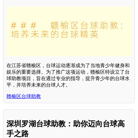
在江苏省赣榆区，台球运动逐渐成为了当地青少年健身和
娱乐的重要选择。为了推广这项运动，赣榆区特设立了台
球助教项目，旨在通过专业的指导，提升青少年的台球水
平，并培养未来的台球人才。
赣榆区台球助教
深圳罗湖台球助教：助你迈向台球高
手之路