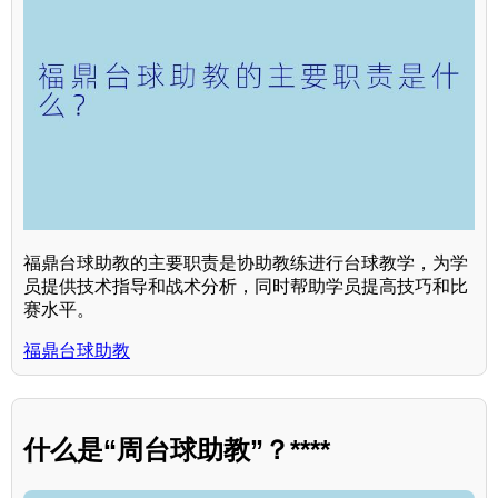
福鼎台球助教的主要职责是协助教练进行台球教学，为学
员提供技术指导和战术分析，同时帮助学员提高技巧和比
赛水平。
福鼎台球助教
什么是“周台球助教”？****