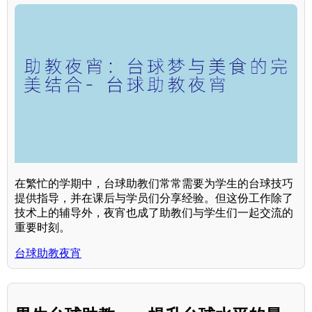
在繁忙的学期中，台球助教们常常需要为学生的台球技巧
提供指导，并在课后与学员们分享经验。但这份工作除了
技术上的辅导外，夜宵也成了助教们与学生们一起交流的
重要时刻。
台球助教夜宵