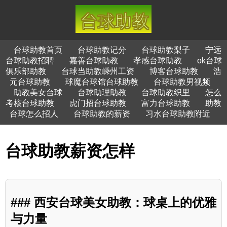
台球助教首页
台球助教记分
台球助教梨子
宁远
台球助教招聘
嘉善台球助教
孝感台球助教
ok台球
俱乐部助教
台球当助教嵊州工资
博客台球助教
浩
元台球助教
球魔台球馆台球助教
台球助教男视频
助教美女台球
台球助理助教
台球助教织里
怎么
考核台球助教
虎门招台球助教
富力台球助教
助教
台球怎么招人
台球助教的薪资
习水台球助教附近
台球助教薪资怎样
### 西安台球美女助教：球桌上的优雅
与力量