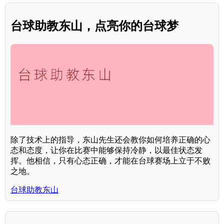
台球助教东山，点亮你的台球梦
除了技术上的指导，东山先生还会教你如何培养正确的心
态和态度，让你在比赛中能够保持冷静，以最佳状态发
挥。他相信，只有心态正确，才能在台球赛场上立于不败
之地。
台球助教东山