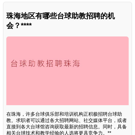
珠海地区有哪些台球助教招聘的机
会？****
在珠海，许多台球俱乐部和培训机构正积极招聘台球助
教。求职者可以通过各大招聘网站、社交媒体平台，或者
直接到各大台球馆咨询获取最新的招聘信息。同时，具备
相关台球技术和教学经验的人选将更具竞争力。**