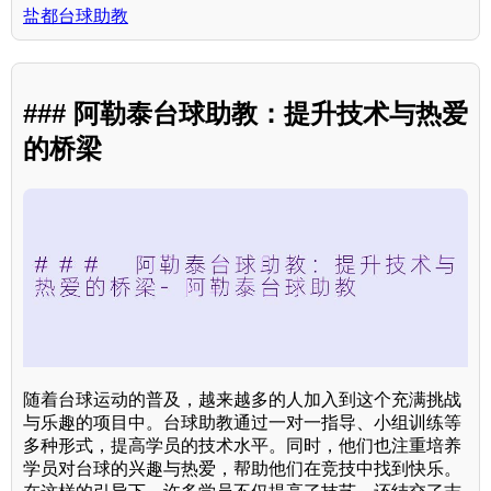
盐都台球助教
### 阿勒泰台球助教：提升技术与热爱
的桥梁
随着台球运动的普及，越来越多的人加入到这个充满挑战
与乐趣的项目中。台球助教通过一对一指导、小组训练等
多种形式，提高学员的技术水平。同时，他们也注重培养
学员对台球的兴趣与热爱，帮助他们在竞技中找到快乐。