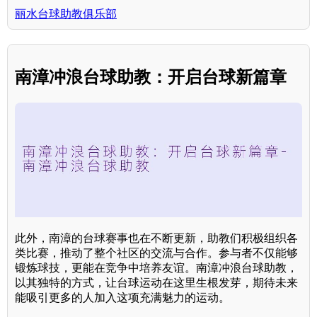
丽水台球助教俱乐部
南漳冲浪台球助教：开启台球新篇章
此外，南漳的台球赛事也在不断更新，助教们积极组织各
类比赛，推动了整个社区的交流与合作。参与者不仅能够
锻炼球技，更能在竞争中培养友谊。南漳冲浪台球助教，
以其独特的方式，让台球运动在这里生根发芽，期待未来
能吸引更多的人加入这项充满魅力的运动。