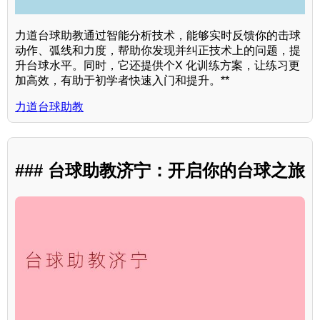
力道台球助教通过智能分析技术，能够实时反馈你的击球
动作、弧线和力度，帮助你发现并纠正技术上的问题，提
升台球水平。同时，它还提供个X 化训练方案，让练习更
加高效，有助于初学者快速入门和提升。**
力道台球助教
### 台球助教济宁：开启你的台球之旅