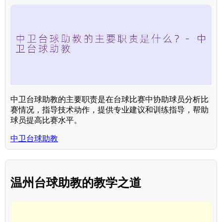
中卫台球助教的主要职责是在台球比赛中协助球员分析比
赛情况，指导技术动作，提供专业建议和训练指导，帮助
球员提高比赛水平。
中卫台球助教
温州台球助教的教学之道