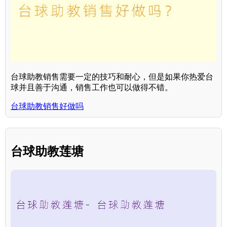
台球助教销售需要一定的技巧和耐心，但是如果你热爱台
球并且善于沟通，销售工作也可以做得不错。
台球助教销售好做吗
台球助教莲塘