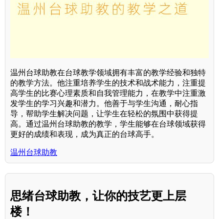
温州台球助教在台球教学领域拥有丰富的教学经验和独特
的教学方法。他注重培养学生的技术和战术能力，注重提
高学生的比赛心理素质和自我管理能力，在教学中注重激
发学生的学习兴趣和潜力。他善于与学生沟通，耐心指
导，帮助学生解决问题，让学生在轻松的氛围中获得提
高。通过温州台球助教的教学，学生能够在台球领域获得
更好的成绩和表现，成为真正的台球高手。
温州台球助教
思绪台球助教，让你的技艺更上层
楼！