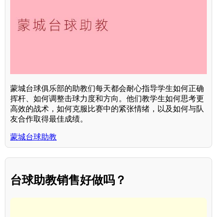
蒙城台球俱乐部的助教们每天都会耐心指导学生如何正确
挥杆、如何调整击球力度和方向。他们教学生如何思考更
高效的战术，如何克服比赛中的紧张情绪，以及如何与队
友合作取得最佳成绩。
蒙城台球助教
台球助教销售好做吗？