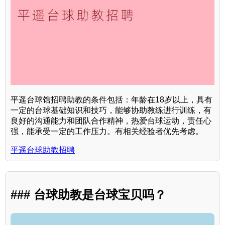
平遥台球馆招聘助教的条件包括：年龄在18岁以上，具有
一定的台球基础知识和技巧，能够协助教练进行训练，有
良好的沟通能力和团队合作精神，热爱台球运动，责任心
强，能承受一定的工作压力。有相关经验者优先考虑。
平遥台球助教招聘
### 台球助教是台球宝贝吗？