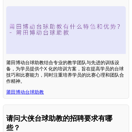
莆田博动台球助教结合专业的教学团队与先进的训练设
备，为学员提供个X 化的培训方案，旨在提高学员的台球
技巧和比赛能力，同时注重培养学员的比赛心理和团队合
作精神。
莆田博动台球助教
请问大侠台球助教的招聘要求有哪
些？