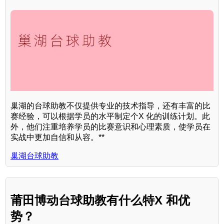
巢湖的台球助教不仅提供专业的技术指导，还有丰富的比
赛经验，可以根据学员的水平制定个X 化的训练计划。此
外，他们注重培养学员的比赛意识和心理素质，使学员在
实战中更加自信和从容。**
巢湖台球助教
莆田博动台球助教有什么特X 和优
势？