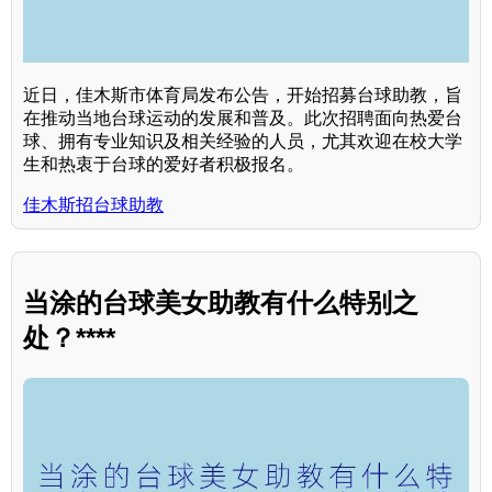
近日，佳木斯市体育局发布公告，开始招募台球助教，旨
在推动当地台球运动的发展和普及。此次招聘面向热爱台
球、拥有专业知识及相关经验的人员，尤其欢迎在校大学
生和热衷于台球的爱好者积极报名。
佳木斯招台球助教
当涂的台球美女助教有什么特别之
处？****