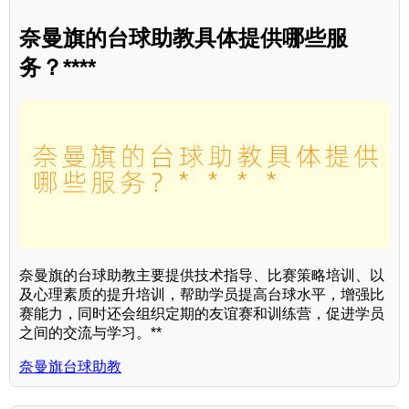
奈曼旗的台球助教具体提供哪些服
务？****
奈曼旗的台球助教主要提供技术指导、比赛策略培训、以
及心理素质的提升培训，帮助学员提高台球水平，增强比
赛能力，同时还会组织定期的友谊赛和训练营，促进学员
之间的交流与学习。**
奈曼旗台球助教