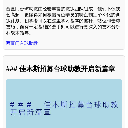
西直门台球助教由经验丰富的教练团队组成，他们不仅技
艺高超，更懂得如何根据每位学员的特点制定个X 化的训
练计划。初学者可以在这里学习基本的握杆、站位和击球
技巧，而有一定基础的选手则可以进行更深入的技术分析
和战术指导。
西直门台球助教
### 佳木斯招募台球助教开启新篇章