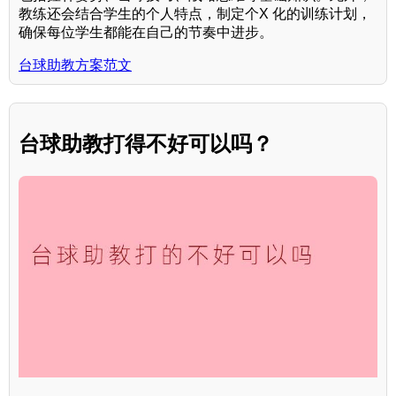
教练还会结合学生的个人特点，制定个X 化的训练计划，
确保每位学生都能在自己的节奏中进步。
台球助教方案范文
台球助教打得不好可以吗？