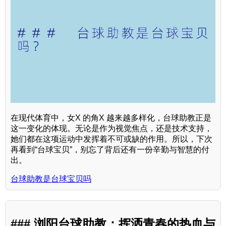
在现代体育中，女X 的角X 越来越多样化，台球助教正是
这一变化的体现。无论是作为视觉焦点，还是技术支持，
她们都在这项运动中发挥着不可或缺的作用。所以，下次
再看到“台球宝贝”，别忘了背后还有一份辛勤与智慧的付
出。
台球助教是台球宝贝吗
### 浏阳台球助教：挥洒青春的热血与