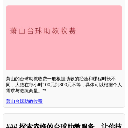
萧山的台球助教收费一般根据助教的经验和课程时长不
同，大致在每小时100元到300元不等，具体可以根据个人
需求与教练商量。**
萧山台球助教收费
### 探索赤峰的台球助教服务，让你技