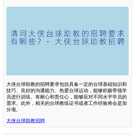
大侠台球助教的招聘要求包括具备一定的台球基础知识和
技巧、良好的沟通能力、热爱台球运动，能够积极带领学
员进行训练、有耐心和责任心，能够应对不同水平学员的
需求。此外，相关的台球教练证书或者工作经验将会是加
分项。
大侠台球助教招聘