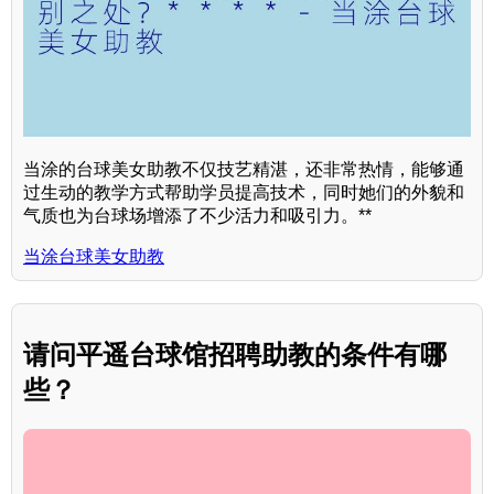
当涂的台球美女助教不仅技艺精湛，还非常热情，能够通
过生动的教学方式帮助学员提高技术，同时她们的外貌和
气质也为台球场增添了不少活力和吸引力。**
当涂台球美女助教
请问平遥台球馆招聘助教的条件有哪
些？