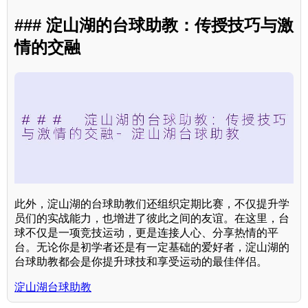
### 淀山湖的台球助教：传授技巧与激
情的交融
此外，淀山湖的台球助教们还组织定期比赛，不仅提升学
员们的实战能力，也增进了彼此之间的友谊。在这里，台
球不仅是一项竞技运动，更是连接人心、分享热情的平
台。无论你是初学者还是有一定基础的爱好者，淀山湖的
台球助教都会是你提升球技和享受运动的最佳伴侣。
淀山湖台球助教