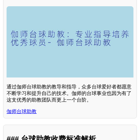
通过伽师台球助教的教导和指导，众多台球爱好者都愿意
不断学习和提升自己的技术。伽师的台球事业也因为有了
这支优秀的助教团队而更上一个台阶。
伽师台球助教
### 台球助教收费标准解析