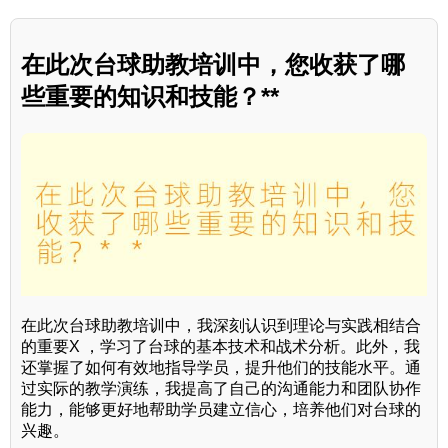
在此次台球助教培训中，您收获了哪
些重要的知识和技能？**
在此次台球助教培训中，我深刻认识到理论与实践相结合
的重要X ，学习了台球的基本技术和战术分析。此外，我
还掌握了如何有效地指导学员，提升他们的技能水平。通
过实际的教学演练，我提高了自己的沟通能力和团队协作
能力，能够更好地帮助学员建立信心，培养他们对台球的
兴趣。