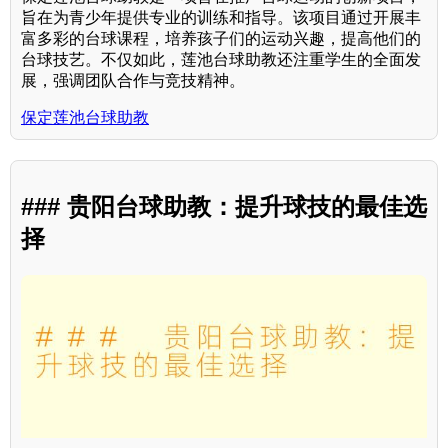
旨在为青少年提供专业的训练和指导。该项目通过开展丰
富多彩的台球课程，培养孩子们的运动兴趣，提高他们的
台球技艺。不仅如此，莲池台球助教还注重学生的全面发
展，强调团队合作与竞技精神。
保定莲池台球助教
### 贵阳台球助教：提升球技的最佳选
择