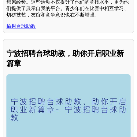
积累经验。这些活动不仅提升了他们的竞技水平，更为他
们提供了展示自我的平台。青少年们在比赛中相互学习、
切磋技艺，友谊和竞争意识也在不断增强。
榆树台球助教
宁波招聘台球助教，助你开启职业新
篇章