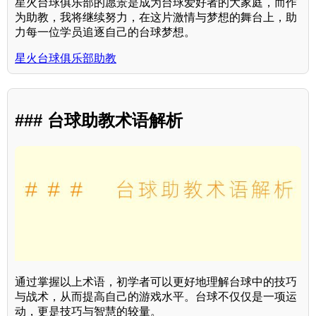
星火台球俱乐部的愿景是成为台球爱好者的大家庭，而作
为助教，我将继续努力，在这片激情与梦想的舞台上，助
力每一位学员追逐自己的台球梦想。
星火台球俱乐部助教
### 台球助教术语解析
通过掌握以上术语，初学者可以更好地理解台球中的技巧
与战术，从而提高自己的游戏水平。台球不仅仅是一项运
动，更是技巧与智慧的较量。