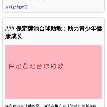
台球助教术语
### 保定莲池台球助教：助力青少年健
康成长
保定莲池台球助教是一项旨在推广台球运动的创新项目，