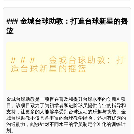
### 金城台球助教：打造台球新星的摇
篮
金城台球助教是一项旨在普及和提升台球水平的创新X 项
目。该项目致力于为初学者和进阶球员提供专业的指导和
支持，让更多的人能够享受到台球运动的乐趣与挑战。金
城台球助教不仅具备丰富的台球教学经验，还拥有优秀的
沟通能力，能够针对不同水平的学员制定个X 化的训练计
划。