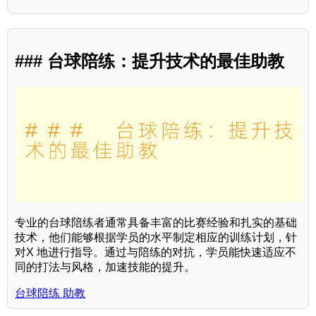
### 台球陪练：提升技术的最佳助教
专业的台球陪练者通常具备丰富的比赛经验和扎实的基础
技术，他们能够根据学员的水平制定相应的训练计划，针
对X 地进行指导。通过与陪练的对抗，学员能快速适应不
同的打法与风格，加速技能的提升。
台球陪练 助教