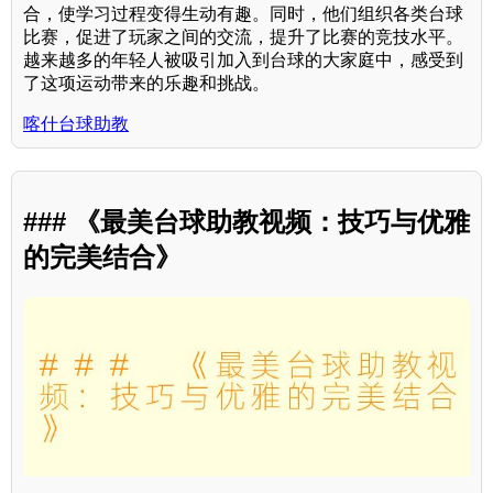
合，使学习过程变得生动有趣。同时，他们组织各类台球
比赛，促进了玩家之间的交流，提升了比赛的竞技水平。
越来越多的年轻人被吸引加入到台球的大家庭中，感受到
了这项运动带来的乐趣和挑战。
喀什台球助教
### 《最美台球助教视频：技巧与优雅
的完美结合》