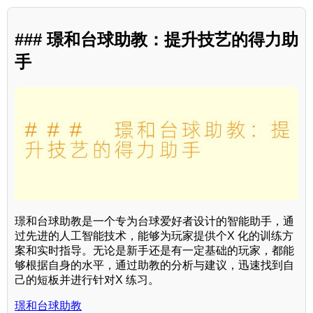
### 璟和台球助教：提升技艺的得力助
手
璟和台球助教是一个专为台球爱好者设计的智能助手，通
过先进的人工智能技术，能够为玩家提供个X 化的训练方
案和实时指导。无论是新手还是有一定基础的玩家，都能
够根据自身的水平，通过助教的分析与建议，迅速找到自
己的短板并进行针对X 练习。
璟和台球助教