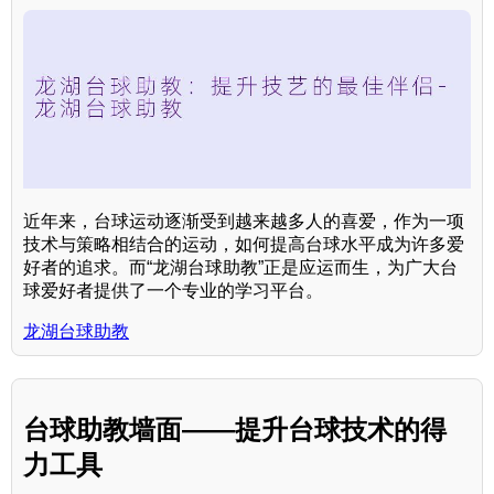
近年来，台球运动逐渐受到越来越多人的喜爱，作为一项
技术与策略相结合的运动，如何提高台球水平成为许多爱
好者的追求。而“龙湖台球助教”正是应运而生，为广大台
球爱好者提供了一个专业的学习平台。
龙湖台球助教
台球助教墙面——提升台球技术的得
力工具