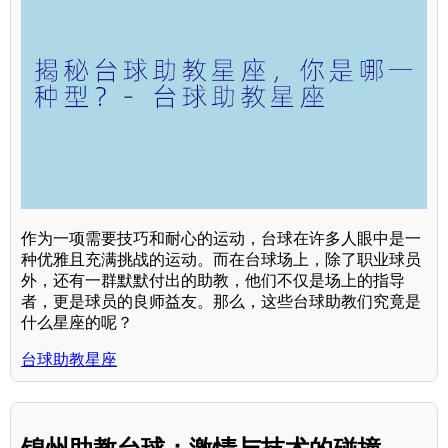
作为一项需要技巧和耐心的运动，台球在许多人眼中是一
种优雅且充满挑战的运动。而在台球场上，除了职业球员
外，还有一群默默付出的助教，他们不仅是场上的指导
者，更是球员的良师益友。那么，这些台球助教们究竟是
什么星座的呢？
台球助教星座