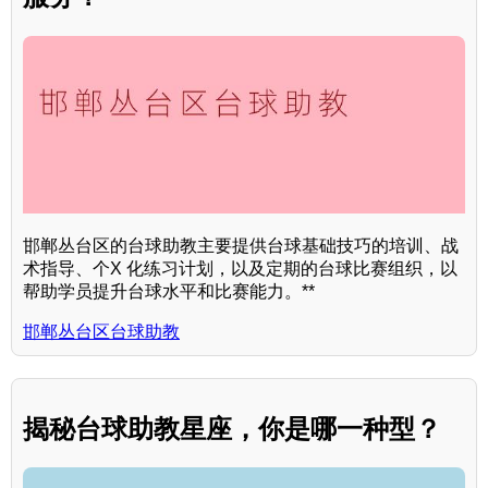
邯郸丛台区的台球助教主要提供台球基础技巧的培训、战
术指导、个X 化练习计划，以及定期的台球比赛组织，以
帮助学员提升台球水平和比赛能力。**
邯郸丛台区台球助教
揭秘台球助教星座，你是哪一种型？