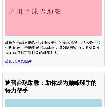
莆田的台球男助教可以通过专业的技术指导、战术分析和
心理辅导，帮助学员提高球技，增强比赛信心，并针对个
人的弱点制定针对X 的训练计划。
莆田台球男助教
迪普台球助教：助你成为巅峰球手的
得力帮手