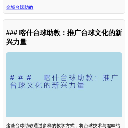
金城台球助教
### 喀什台球助教：推广台球文化的新
兴力量
这些台球助教通过多样的教学方式，将台球技术与趣味结