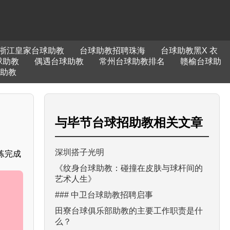
浙江皇家台球助教
台球助教招聘珠海
台球助教黑X 衣
球助教
偶遇台球助教
常州台球助教排名
赣榆台球助
助教
与
毕节台球招助教
相关文章
深圳搭子光明
练完成
《纹身台球助教：碰撞在皮肤与球杆间的
艺术人生》
### 中卫台球助教招聘启事
田寮台球俱乐部助教的主要工作职责是什
么？