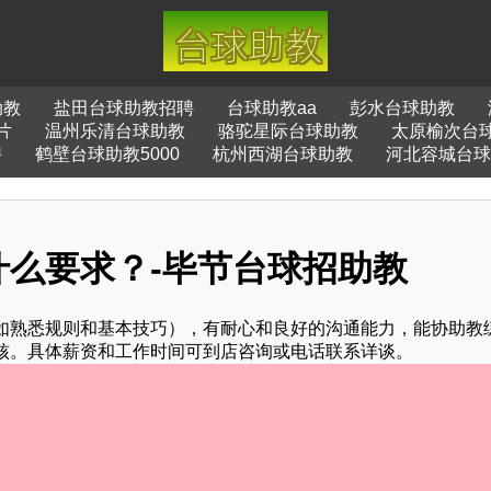
助教
盐田台球助教招聘
台球助教aa
彭水台球助教
片
温州乐清台球助教
骆驼星际台球助教
太原榆次台
聘
鹤壁台球助教5000
杭州西湖台球助教
河北容城台球
么要求？-毕节台球招助教
如熟悉规则和基本技巧），有耐心和良好的沟通能力，能协助教
核。具体薪资和工作时间可到店咨询或电话联系详谈。