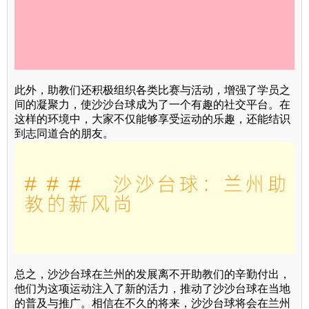
此外，助教们还积极组织各类比赛与活动，增强了学员之
间的凝聚力，使沙沙台球成为了一个有趣的社交平台。在
这样的环境中，大家不仅能够享受运动的乐趣，还能结识
到志同道合的朋友。
总之，沙沙台球在兰州的发展离不开助教们的辛勤付出，
他们为这项运动注入了新的活力，推动了沙沙台球在当地
的普及与推广。相信在不久的将来，沙沙台球将会在兰州