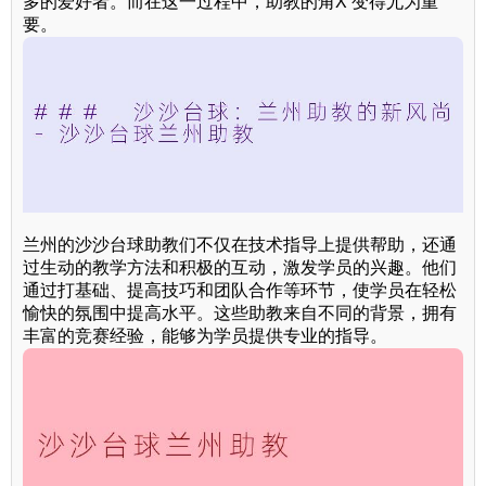
多的爱好者。而在这一过程中，助教的角X 变得尤为重
要。
兰州的沙沙台球助教们不仅在技术指导上提供帮助，还通
过生动的教学方法和积极的互动，激发学员的兴趣。他们
通过打基础、提高技巧和团队合作等环节，使学员在轻松
愉快的氛围中提高水平。这些助教来自不同的背景，拥有
丰富的竞赛经验，能够为学员提供专业的指导。